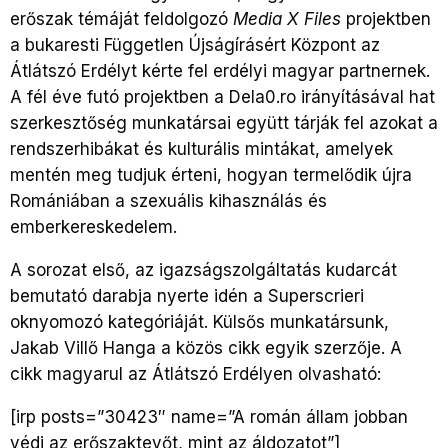
erőszak témáját feldolgozó
Media X Files
projektben
a bukaresti Független Újságírásért Központ az
Átlátszó Erdélyt kérte fel erdélyi magyar partnernek.
A fél éve futó projektben a Dela0.ro irányításával hat
szerkesztőség munkatársai együtt tárják fel azokat a
rendszerhibákat és kulturális mintákat, amelyek
mentén meg tudjuk érteni, hogyan termelődik újra
Romániában a szexuális kihasználás és
emberkereskedelem.
A sorozat első, az igazságszolgáltatás kudarcát
bemutató darabja nyerte idén a Superscrieri
oknyomozó kategóriáját. Külsős munkatársunk,
Jakab Villő Hanga a közös cikk egyik szerzője. A
cikk magyarul az Átlátszó Erdélyen olvasható:
[irp posts=”30423″ name=”A román állam jobban
védi az erőszaktevőt, mint az áldozatot”]