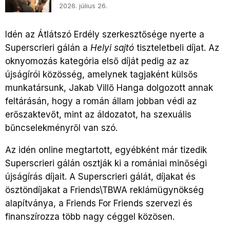
2026. július 26.
Idén az Átlátszó Erdély szerkesztősége nyerte a
Superscrieri gálán a
Helyi sajtó
tiszteletbeli díjat. Az
oknyomozás kategória első díját pedig az az
újságírói közösség, amelynek tagjaként külsős
munkatársunk, Jakab Villő Hanga dolgozott annak
feltárásán, hogy a román állam jobban védi az
erőszaktevőt, mint az áldozatot, ha szexuális
bűncselekményről van szó.
Az idén online megtartott, egyébként már tizedik
Superscrieri gálán osztják ki a romániai minőségi
újságírás díjait. A Superscrieri gálát, díjakat és
ösztöndíjakat a Friends\TBWA reklámügynökség
alapítványa, a Friends For Friends szervezi és
finanszírozza több nagy céggel közösen.