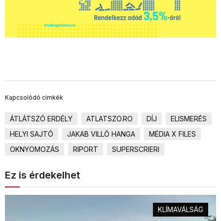
Kapcsolódó címkék
ÁTLÁTSZÓ ERDÉLY
ATLATSZO.RO
DÍJ
ELISMERÉS
HELYI SAJTÓ
JAKAB VILLŐ HANGA
MÉDIA X FILES
OKNYOMOZÁS
RIPORT
SUPERSCRIERI
Ez is érdekelhet
KLÍMAVÁLSÁG