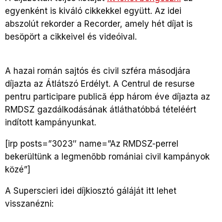
egyenként is kiváló cikkekkel együtt. Az idei
abszolút rekorder a Recorder, amely hét díjat is
besöpört a cikkeivel és videóival.
A hazai román sajtós és civil szféra másodjára
díjazta az Átlátszó Erdélyt. A Centrul de resurse
pentru participare publică épp három éve díjazta az
RMDSZ gazdálkodásának átláthatóbbá tételéért
indított kampányunkat.
[irp posts=”3023″ name=”Az RMDSZ-perrel
bekerültünk a legmenőbb romániai civil kampányok
közé”]
A Superscieri idei díjkiosztó gáláját itt lehet
visszanézni: