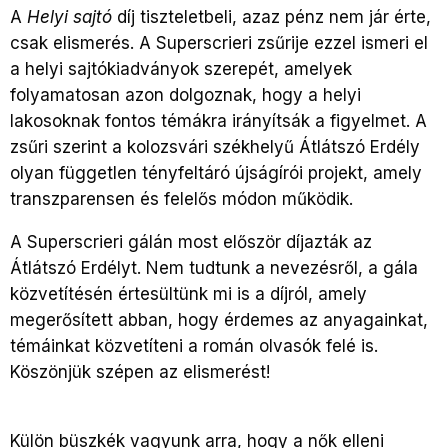
A
Helyi sajtó
díj tiszteletbeli, azaz pénz nem jár érte,
csak elismerés. A Superscrieri zsűrije ezzel ismeri el
a helyi sajtókiadványok szerepét, amelyek
folyamatosan azon dolgoznak, hogy a helyi
lakosoknak fontos témákra irányítsák a figyelmet. A
zsűri szerint a kolozsvári székhelyű Átlátszó Erdély
olyan független tényfeltáró újságírói projekt, amely
transzparensen és felelős módon működik.
A Superscrieri gálán most először díjazták az
Átlátszó Erdélyt. Nem tudtunk a nevezésről, a gála
közvetítésén értesültünk mi is a díjról, amely
megerősített abban, hogy érdemes az anyagainkat,
témáinkat közvetíteni a román olvasók felé is.
Köszönjük szépen az elismerést!
Külön büszkék vagyunk arra, hogy a nők elleni