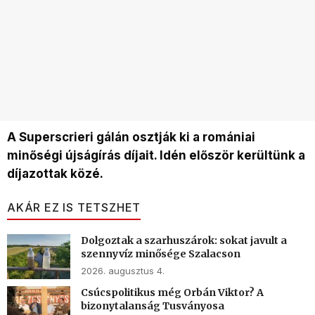
A Superscrieri gálán osztják ki a romániai
minőségi újságírás díjait. Idén először kerültünk a
díjazottak közé.
AKÁR EZ IS TETSZHET
Dolgoztak a szarhuszárok: sokat javult a
szennyvíz minősége Szalacson
2026. augusztus 4.
Csúcspolitikus még Orbán Viktor? A
bizonytalanság Tusványosa