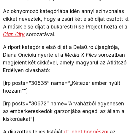
Az oknyomozó kategóriába idén annyi színvonalas
cikket neveztek, hogy a zsűri két első díjat osztott ki.
A másik első díjat a bukaresti Rise Project hozta el a
Clan City
sorozatával.
A riport kategória első díját a Dela0.ro újságírója,
Diana Oncioiu nyerte el a
Media X Files
sorozatban
megjelent két cikkével, amely magyarul az Átlátszó
Erdélyen olvasható:
[irp posts=”30535″ name=”„Kétezer ember nyúlt
hozzám””]
[irp posts=”30672″ name=”Árvaházból egyenesen
az emberkereskedők garzonjába engedi az állam a
kiskorúakat”]
A díjazottak teljes listáját
itt lehet böngészni
az