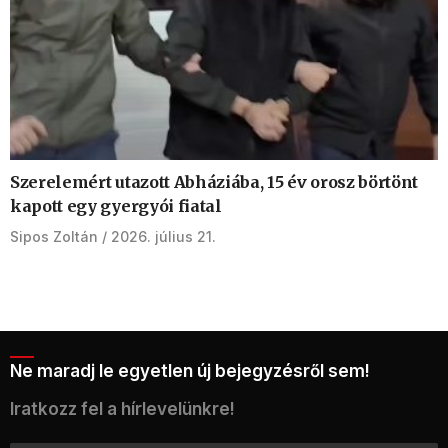
Szerelemért utazott Abháziába, 15 év orosz börtönt
kapott egy gyergyói fiatal
Sipos Zoltán
2026. július 21.
Ne maradj le egyetlen új bejegyzésről sem!
Iratkozz fel a hírlevelünkre!