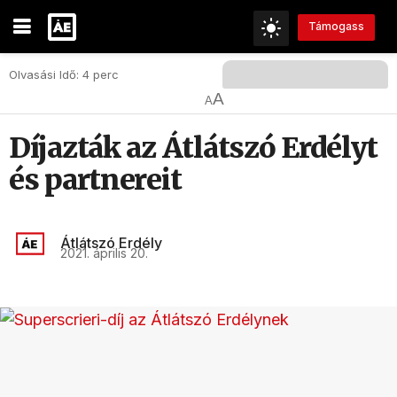
Támogass
Olvasási Idő: 4 perc
A
A
Díjazták az Átlátszó Erdélyt
és partnereit
Átlátszó Erdély
2021. április 20.