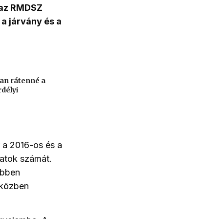
t az RMDSZ
 a járvány és a
an rátenné a
rdélyi
 a 2016-os és a
atok számát.
ébben
iközben