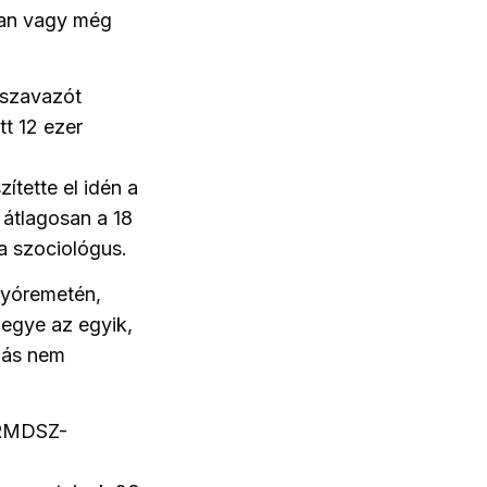
ian vagy még
 szavazót
t 12 ezer
tette el idén a
átlagosan a 18
a szociológus.
gyóremetén,
egye az egyik,
zás nem
 RMDSZ-