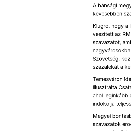
A bánsági megy
kevesebben sza
Kiugró, hogy a
veszített az RM
szavazatot, am
nagyvárosokban 
Szövetség, köz
százalékát a ké
Temesváron idé
illusztrálta Csat
ahol leginkább
indokolja telj
Megyei bontásb
szavazatok ero