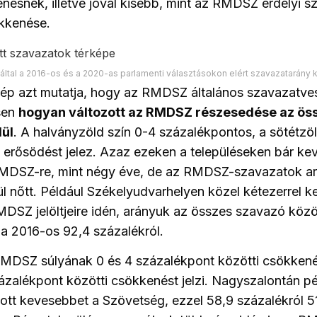
ésnek, illetve jóval kisebb, mint az RMDSZ erdélyi s
kkenése.
ltal a 2016-os és a 2020-as parlamenti választásokon elért szavazatarány
kép azt mutatja, hogy az RMDSZ általános szavazatv
sen
hogyan változott
az RMDSZ részesedése az ös
lül
. A halványzöld szín 0-4 százalékpontos, a sötétzö
 erősödést jelez. Azaz ezeken a településeken bár k
MDSZ-re, mint négy éve, de az RMDSZ-szavazatok ar
l nőtt. Például Székelyudvarhelyen közel kétezerrel
DSZ jelöltjeire idén, arányuk az összes szavazó közö
 a 2016-os 92,4 százalékról.
RMDSZ súlyának 0 és 4 százalékpont közötti csökkené
zázalékpont közötti csökkenést jelzi. Nagyszalontán p
ott kevesebbet a Szövetség, ezzel 58,9 százalékról 5