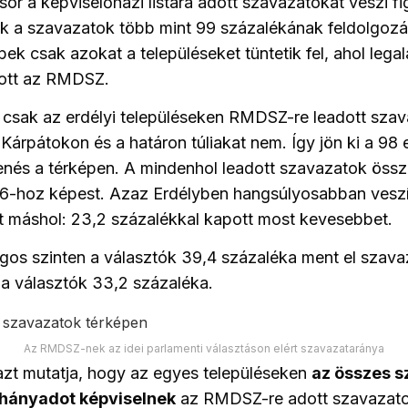
sor a képviselőházi listára adott szavazatokat veszi f
ok
a szavazatok több mint 99 százalékának feldolgozá
pek csak azokat a településeket tüntetik fel, ahol lega
ott az RMDSZ.
csak az erdélyi településeke
n
RMDSZ-re
leadott sza
a Kárpátokon
és a határon
túli
akat nem
. Így jön ki a 98
nés a térképen. A mindenhol leadott szavazatok össz
6-hoz képest. Azaz Erdélyben hangsúlyosabban veszí
 máshol: 23,2 százalékkal kapott most kevesebbet.
os szinten a választók 39,4 százaléka ment el szavaz
a választók 33,2 százaléka.
Az RMDSZ-nek az idei parlamenti választáson elért szavazataránya
azt mutatja, hogy az egyes településeken
a
z
összes s
 hányadot képviselnek
az RMDSZ-re adott szavazato