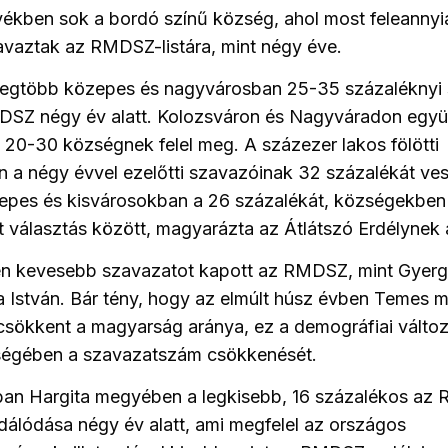
ékben sok a bordó színű község, ahol most feleanny
vaztak az RMDSZ-listára, mint négy éve.
 legtöbb
közepes és
nagyváros
ban 25-35 százaléknyi
DSZ négy év alatt.
Kolozsváron és Nagyváradon együt
i 20-30 községnek felel meg.
A százezer lakos fölötti
a négy évvel ezelőtti szavazóinak 32 százalékát veszí
epes és kisvárosokban a 26 százalékát, községekben 
t választás között, magyarázta az Átlátszó Erdélynek 
n kevesebb szavazatot kapott az RMDSZ, mint Gyer
a István.
Bár
tény, hogy az elmúlt húsz évben Temes m
 csökkent a magyarság aránya, ez a demográfiai válto
ességében a szavazatszám csökkenését.
an Hargita megyében a legkisebb, 16 százalékos az
dálódása négy év alatt,
ami megfelel az országos