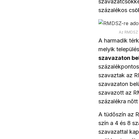
szavazatcsökken
százalékos csö
Az RMDSZ á
A harmadik tér
melyik települé
szavazaton be
százalékpontos
szavaztak az R
szavazaton belü
szavazott az RM
százalékra nőtt
A tüdőszín az 
szín a 4 és 8 s
szavazattal kap