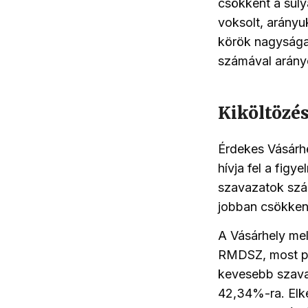
csökkent a súly
voksolt, a
rányu
körök
nagysága
számával arány
Kiköltözés
É
rdekes Vásárhe
hívja fel a fi
szavazatok szá
jobban csökkent
A Vásárhely mel
RMDSZ, most pe
kevesebb szavaz
42,34%-ra. Elk