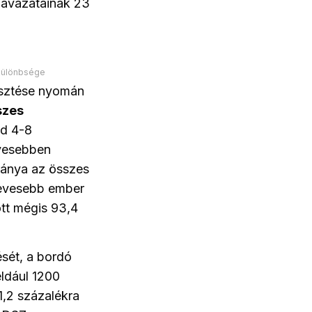
zavazatainak 23
 különbsége
esztése nyomán
szes
ld 4-8
evesebben
ánya az összes
 kevesebb ember
tt mégis 93,4
sét, a bordó
éldául 1200
1,2 százalékra