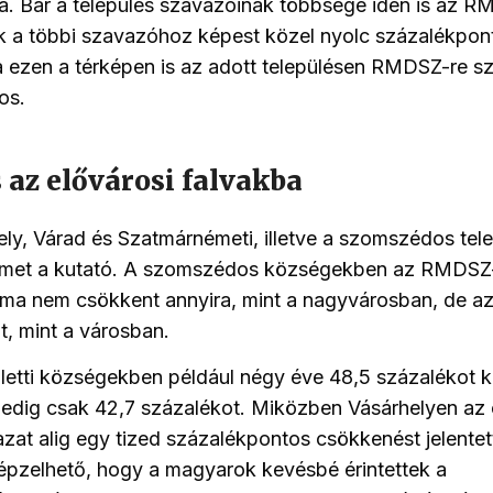
a. Bár a település szavazóinak többsége idén is az 
k a többi szavazóhoz képest közel nyolc százalékpont
 ezen a térképen is az adott településen RMDSZ-re s
os.
 az elővárosi falvakba
ly, Várad és Szatmárnémeti, illetve a szomszédos tele
gyelmet a kutató. A szomszédos községekben az RMDSZ-
ma nem csökkent annyira, mint a nagyvárosban, de a
, mint a városban.
letti községekben például négy éve 48,5 százalékot k
dig csak 42,7 százalékot. Miközben Vásárhelyen az ö
at alig egy tized százalékpontos csökkenést jelentet
épzelhető, hogy a magyarok kevésbé érintettek a