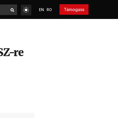
Támogass
EN
RO
SZ-re