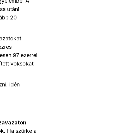
igyelembe. A
sa utáni
lább 20
vazatokat
 ezres
esen 97 ezerrel
tett voksokat
ni, idén
zavazaton
k. Ha szürke a