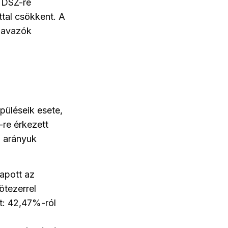
RMDSZ-re
tal csökkent.
A
zavazók
püléseik esete,
re érkezett
z arányuk
apott az
tezerrel
t: 42,47%-ról