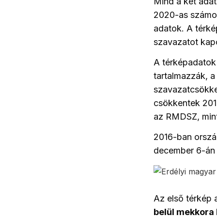
Mind a két adat
2020-as szám
adatok. A térké
szavazatot kap
A térképadatok 
tartalmazzák, 
szavazatcsökke
csökkentek 201
az RMDSZ, mint
2016-ban ország
december 6-án 
Az első
térkép 
belül mekkora