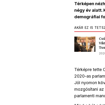
Térképen nézh
négy év alatt.
demográfiai f
AKÁR EZ IS TETS
Csú
Vik
Tu
2026
Térképre tette 
2020-as parlam
Jól nyomon köv
mozgósítani a
parlamenti man