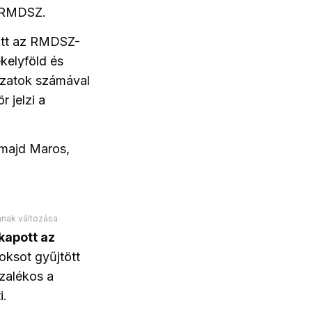
z RMDSZ.
 ott az RMDSZ-
kelyföld és
azatok számával
 jelzi a
 majd Maros,
nak változása
kapott az
oksot gyűjtött
zalékos a
i.