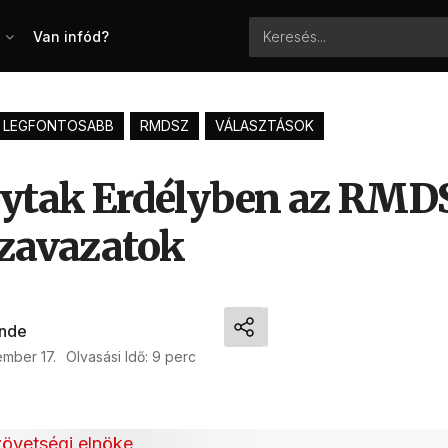
Van infód?
LEGFONTOSABB
RMDSZ
VÁLASZTÁSOK
gytak Erdélyben az RMD
szavazatok
nde
mber 17.
Olvasási Idő: 9 perc