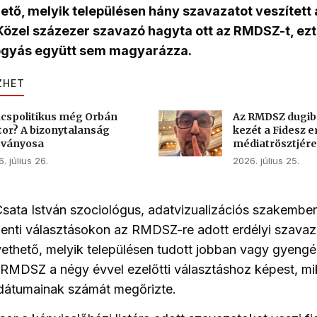
ető, melyik településen hány szavazatot veszítet
 Közel százezer szavazó hagyta ott az RMDSZ-t, ezt
ogyás együtt sem magyarázza.
ZHET
cspolitikus még Orbán
Az RMDSZ dugib
tor? A bizonytalanság
kezét a Fidesz e
sványosa
médiatrösztjére
. július 26.
2026. július 25.
Csata István szociológus, adatvizualizációs szakember
enti választásokon az RMDSZ-re adott erdélyi szavaz
ethető, melyik településen tudott jobban vagy gyeng
z RMDSZ
a négy évvel ezelőtti választáshoz képest, m
dátumainak számát megőrizte
.