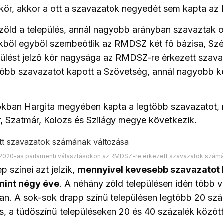
ő kör, akkor a ott a szavazatok negyedét sem kapta a
 zöld a település, annál nagyobb arányban szavaztak
kből egyből szembeötlik az RMDSZ két fő bázisa, Szé
pülést jelző kör nagysága az RMDSZ-re érkezett szav
több szavazatot kapott a Szövetség, annál nagyobb kör
kban Hargita megyében kapta a legtöbb szavazatot,
, Szatmár, Kolozs és Szilágy megye következik.
 2020-as parlamenti választásokon az RMDSZ-re érkezett szavazatok számá
 színei azt jelzik,
mennyivel kevesebb szavazatot 
int négy éve
. A néhány zöld településen idén több v
an. A sok-sok drapp színű településen legtöbb 20 szá
, a tüdőszínű településeken 20 és 40 százalék között