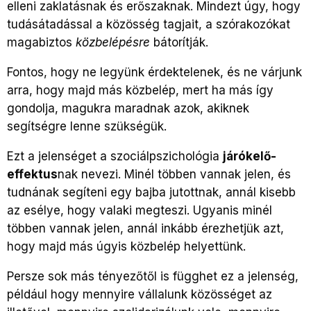
elleni zaklatásnak és erőszaknak. Mindezt úgy, hogy
tudásátadással a közösség tagjait, a szórakozókat
magabiztos
közbelépésre
bátorítják.
Fontos, hogy ne legyünk érdektelenek, és ne várjunk
arra, hogy majd más közbelép, mert ha más így
gondolja, magukra maradnak azok, akiknek
segítségre lenne szükségük.
Ezt a jelenséget a szociálpszichológia
járókelő-
effektus
nak nevezi. Minél többen vannak jelen, és
tudnának segíteni egy bajba jutottnak, annál kisebb
az esélye, hogy valaki megteszi. Ugyanis minél
többen vannak jelen, annál inkább érezhetjük azt,
hogy majd más úgyis közbelép helyettünk.
Persze sok más tényezőtől is függhet ez a jelenség,
például hogy mennyire vállalunk közösséget az