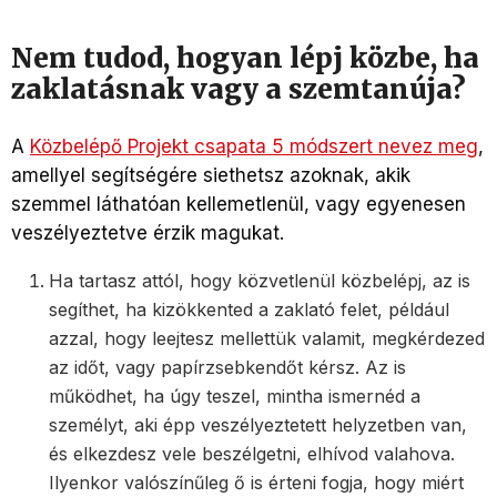
Nem tudod, hogyan lépj közbe, ha
zaklatásnak vagy a szemtanúja?
A
Közbelépő Projekt csapata 5 módszert nevez meg
,
amellyel segítségére siethetsz azoknak, akik
szemmel láthatóan kellemetlenül, vagy egyenesen
veszélyeztetve érzik magukat.
Ha tartasz attól, hogy közvetlenül közbelépj, az is
segíthet, ha kizökkented a zaklató felet, például
azzal, hogy leejtesz mellettük valamit, megkérdezed
az időt, vagy papírzsebkendőt kérsz. Az is
működhet, ha úgy teszel, mintha ismernéd a
személyt, aki épp veszélyeztetett helyzetben van,
és elkezdesz vele beszélgetni, elhívod valahova.
Ilyenkor valószínűleg ő is érteni fogja, hogy miért