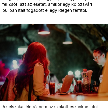
fel Zsófi azt az esetet, amikor egy kolozsvári
buliban italt fogadott el egy idegen férfitól.
Az éjszakai életről nem az szokott eszünkbe jutni,