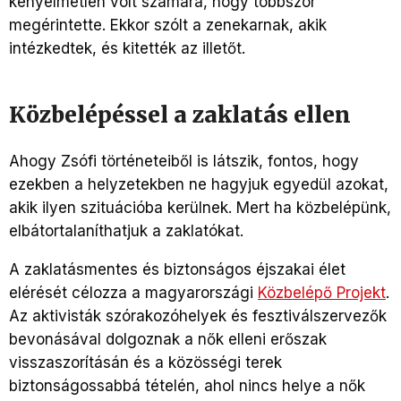
kényelmetlen volt számára, hogy többször
megérintette. Ekkor szólt a zenekarnak, akik
intézkedtek, és kitették az illetőt.
Közbelépéssel a zaklatás ellen
Ahogy Zsófi történeteiből is látszik, fontos, hogy
ezekben a helyzetekben ne hagyjuk egyedül azokat,
akik ilyen szituációba kerülnek. Mert ha közbelépünk,
elbátortalaníthatjuk a zaklatókat.
A zaklatásmentes és biztonságos éjszakai élet
elérését célozza a magyarországi
Közbelépő Projekt
.
Az aktivisták szórakozóhelyek és fesztiválszervezők
bevonásával dolgoznak a nők elleni erőszak
visszaszorításán és a közösségi terek
biztonságossabbá tételén, ahol nincs helye a nők