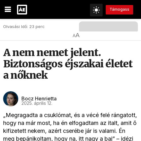
Támogass
Olvasási Idő: 23 perc
A
A
A nem nemet jelent.
Biztonságos éjszakai életet
a nőknek
Bocz Henrietta
2025. április 12.
„Megragadta a csuklómat, és a vécé felé rángatott,
hogy na már most, ha én elfogadtam az italt, amit ő
kifizetett nekem, azért cserébe jár is valami. Én
meg bepánikoltam, hogy na, itt nagy a baj” – idézi