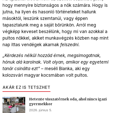
hogy mennyire biztonságos a nők számára. Hogy is
jutna, ha ilyen és hasonló történeteket hallunk
másoktól, leszünk szemtanúi, vagy éppen
tapasztalunk meg a saját bőrünkön. Arról meg
végképp keveset beszélünk, hogy mi van azokkal a
pultos nőkkel, akiket munkavégzés közben nap mint
nap ittas vendégek akarnak
felszedni
.
„Kérdezés nélkül hozzád érnek, megsimogatnak,
hónuk alá karolnak. Volt olyan, amikor egy egyetemi
tanár csinálta ezt” –
meséli Bianka, aki egy
kolozsvári magyar kocsmában volt pultos.
AKÁR EZ IS TETSZHET
Hetente visszatérnek oda, ahol nincs igazi
gyermekkor
2026. június 5.