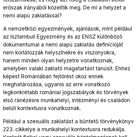
erőszak irányából közelítik meg. De mi a helyzet a
nemi alapú zaklatással?
A nemzetközi egyezmények, ajánlások, mint például
az Isztambuli Egyezmény és az ENSZ különböző
dokumentumai a nemi alapú zaklatás definícióját
nem korlátozzák helyszínekre és viszonyokra,
hanem minden olyan helyzetre vonatkoznak,
amelyben valaki zaklató magatartást tanúsít. Ehhez
képest Romániában fejtörést okoz ennek
meghatározása, ugyanis az erre vonatkozó
legkonkrétabb romániai jogszabályok és törvények
első ránézésre munkahelyi, intézményi és családon
belüli kontextusra vonatkoznak.
Például a szexuális zaklatást a büntető törvénykönyv
223. cikkelye a munkahelyi kontextusra redukálja.