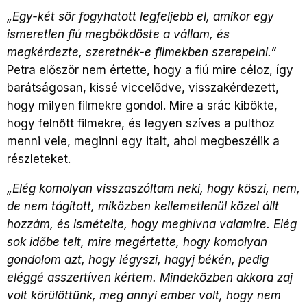
„
Egy-két sör fogyhatott legfeljebb el, amikor egy
ismeretlen fiú megbökdöste a vállam, és
megkérdezte, szeretnék-e filmekben szerepelni.”
Petra először nem értette, hogy a fiú mire céloz, így
barátságosan, kissé viccelődve, visszakérdezett,
hogy milyen filmekre gondol. Mire a srác kibökte,
hogy felnőtt filmekre, és legyen szíves a pulthoz
menni vele, meginni egy italt, ahol megbeszélik a
részleteket.
„
Elég komolyan visszaszóltam neki, hogy köszi, nem,
de nem tágított, miközben kellemetlenül közel állt
hozzám, és ismételte, hogy meghívna valamire. Elég
sok időbe telt, mire megértette, hogy komolyan
gondolom azt, hogy légyszi, hagyj békén, pedig
eléggé asszertíven kértem. Mindeközben akkora zaj
volt körülöttünk, meg annyi ember volt, hogy nem