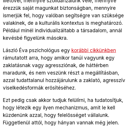
illetővel, mennyire szolidarizálunk vele, mennyire
érezzük saját magunkat biztonságban, mennyire
ismerjük fel, hogy valóban segítségre van szüksége
valakinek, de a kulturális kontextus is meghatározó.
Például minél individualizáltabb a társadalom, annál
kevésbé figyelünk másokra.
László Éva pszichológus egy
korábbi cikkünkben
rámutatott arra, hogy amikor tanúi vagyunk egy
zaklatásnak vagy agressziónak, de háttérben
maradunk, és nem veszünk részt a megállításban,
azzal tudattalanul hozzájárulunk a zaklató, agresszív
viselkedésformák erősítéséhez.
Ezt pedig csak akkor tudjuk felülírni, ha tudatosítjuk,
hogy létezik egy ilyen mechanizmus, amit le kell
küzdenünk azzal, hogy felelősséget vállalunk.
Függetlenül attól, hogy hányan vannak még jelen.