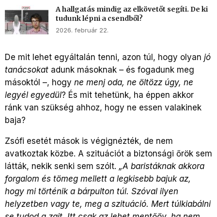
A hallgatás mindig az elkövetőt segíti. De ki
tudunk lépni a csendből?
2026. február 22.
De mit lehet egyáltalán tenni, azon túl, hogy olyan
jó
tanácsokat
adunk másoknak – és fogadunk meg
másoktól –, hogy
ne menj oda, ne öltözz úgy, ne
legyél egyedül
? És mit tehetünk, ha éppen akkor
ránk van szükség ahhoz, hogy ne essen valakinek
baja?
Zsófi esetét mások is végignézték, de nem
avatkoztak közbe. A szituációt a biztonsági őrök sem
látták, nekik senki sem szólt.
„
A baristáknak akkora
forgalom és tömeg mellett a legkisebb bajuk az,
hogy mi történik a bárpulton túl. Szóval ilyen
helyzetben vagy te, meg a szituáció. Mert túlkiabálni
se tudod a zajt. Itt csak az lehet mentőöv, ha nem