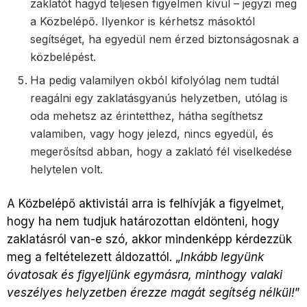
zaklatót hagyd teljesen figyelmen kívül – jegyzi meg
a Közbelépő. Ilyenkor is kérhetsz másoktól
segítséget, ha egyedül nem érzed biztonságosnak a
közbelépést.
Ha pedig valamilyen okból kifolyólag nem tudtál
reagálni egy zaklatásgyanús helyzetben, utólag is
oda mehetsz az érintetthez, hátha segíthetsz
valamiben, vagy hogy jelezd, nincs egyedül, és
megerősítsd abban, hogy a zaklató fél viselkedése
helytelen volt.
A Közbelépő aktivistái arra is felhívják a figyelmet,
hogy ha nem tudjuk határozottan eldönteni, hogy
zaklatásról van-e szó, akkor mindenképp kérdezzük
meg a feltételezett áldozattól. „
Inkább legyünk
óvatosak és figyeljünk egymásra, minthogy valaki
veszélyes helyzetben érezze magát segítség nélkül!
”