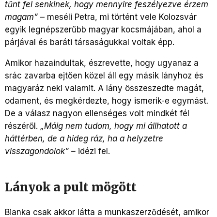
tűnt fel senkinek, hogy mennyire feszélyezve érzem
magam”
– meséli Petra, mi történt vele Kolozsvár
egyik legnépszerűbb magyar kocsmájában, ahol a
párjával és baráti társaságukkal voltak épp.
Amikor hazaindultak, észrevette, hogy ugyanaz a
srác zavarba ejtően közel áll egy másik lányhoz és
magyaráz neki valamit. A lány összeszedte magát,
odament, és megkérdezte, hogy ismerik-e egymást
.
De a válasz nagyon ellenséges volt mindkét fél
részéről.
„
Máig nem tudom, hogy mi állhatott a
háttérben, de a hideg ráz, ha a helyzetre
visszagondolok” –
idézi fel.
Lányok a pult mögött
Bianka csak akkor látta a munkaszerződését, amikor