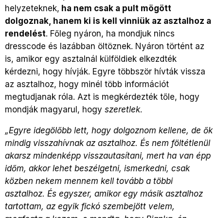
helyzeteknek,
ha nem csak a pult mögött
dolgoznak, hanem ki is kell vinniük az asztalhoz a
rendelést
. Főleg nyáron, ha mondjuk nincs
dresscode és lazábban öltöznek. Nyáron történt az
is, amikor egy asztalnál külföldiek elkezdték
kérdezni, hogy hívják. Egyre többször hívták vissza
az asztalhoz, hogy minél több információt
megtudjanak róla. Azt is megkérdezték tőle, hogy
mondják magyarul, hogy
szeretlek
.
„Egyre idegölőbb lett, hogy dolgoznom kellene, de ők
mindig visszahívnak az asztalhoz. És nem föltétlenül
akarsz mindenképp visszautasítani, mert ha van épp
időm, akkor lehet beszélgetni, ismerkedni, csak
közben nekem mennem kell tovább a többi
asztalhoz. És egyszer, amikor egy másik asztalhoz
tartottam, az egyik fickó szembejött velem,