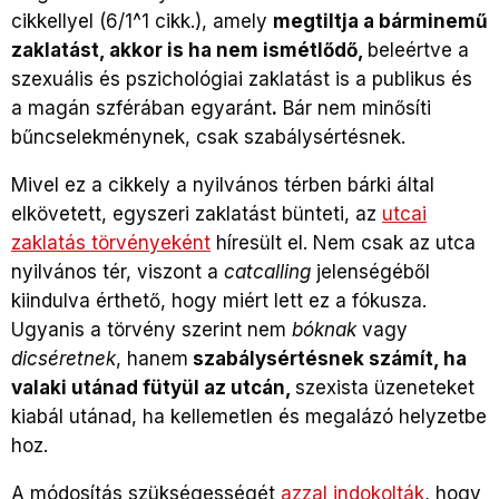
cikkellyel (6/1^1 cikk.), amely
megtiltja a bárminemű
zaklatást, akkor is ha nem ismétlődő,
beleértve a
szexuális és pszichológiai zaklatást is a publikus és
a magán szférában egyaránt
.
Bár nem minősíti
bűncselekménynek, csak szabálysértésnek.
Mivel ez a cikkely a nyilvános térben bárki által
elkövetett, egyszeri zaklatást bünteti, az
utcai
zaklatás törvényeként
híresült el. Nem csak az utca
nyilvános tér, viszont a
catcalling
jelenségéből
kiindulva érthető, hogy miért lett ez a fókusza.
Ugyanis a törvény szerint nem
bóknak
vagy
dicséretnek
, hanem
szabálysértésnek számít, ha
valaki utánad fütyül az utcán,
szexista üzeneteket
kiabál utánad, ha kellemetlen és megalázó helyzetbe
hoz.
A módosítás szükségességét
azzal indokolták
, hogy