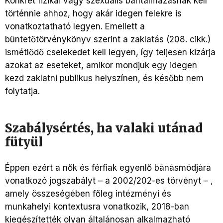
Konkrét fizikai vagy szexuális bántalmazásnak kell
történnie ahhoz, hogy akár idegen felekre is
vonatkoztatható legyen. Emellett a
büntetőtörvénykönyv szerint a zaklatás (208. cikk.)
ismétlődő cselekedet kell legyen, így teljesen kizárja
azokat az eseteket, amikor mondjuk egy idegen
kezd zaklatni publikus helyszínen, és később nem
folytatja.
Szabálysértés, ha valaki utánad
fütyül
Éppen ezért a nők és férfiak egyenlő bánásmódjára
vonatkozó jogszabályt – a 2002/202-es törvényt – ,
amely összeségében főleg intézményi és
munkahelyi kontextusra vonatkozik, 2018-ban
kiegészítették olyan általánosan alkalmazható