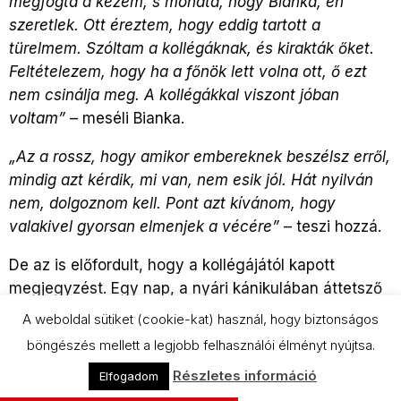
megfogta a kezem, s mondta, hogy Bianka, én
szeretlek. Ott éreztem, hogy eddig tartott a
türelmem. Szóltam a kollégáknak, és kirakták őket.
Feltételezem, hogy ha a főnök lett volna ott, ő ezt
nem csinálja meg. A kollégákkal viszont jóban
voltam”
– meséli Bianka.
„Az a rossz, hogy amikor embereknek beszélsz erről,
mindig azt kérdik, mi van, nem esik jól. Hát nyilván
nem, dolgoznom kell. Pont azt kívánom, hogy
valakivel gyorsan elmenjek a vécére”
– teszi hozzá.
De az is előfordult, hogy a kollégájától kapott
megjegyzést. Egy nap, a nyári kánikulában áttetsző
felső volt rajta, alatta egy melltartó. Úgy emlékszik,
A weboldal sütiket (cookie-kat) használ, hogy biztonságos
aznap a szokásosnál több borravalót kaptak. Nap
böngészés mellett a legjobb felhasználói élményt nyújtsa.
végén a kollégája megveregette a vállát, hogy
így
Részletes információ
Elfogadom
tovább, holnap is így gyere.