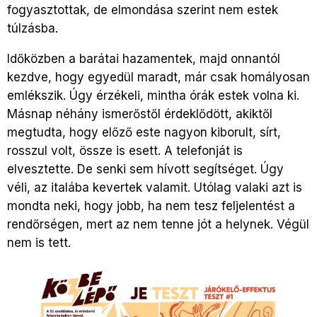
fogyasztottak, de elmondása szerint nem estek
túlzásba.
Időközben a barátai hazamentek, majd onnantól
kezdve, hogy egyedül maradt, már csak homályosan
emlékszik. Úgy érzékeli, mintha órák estek volna ki.
Másnap néhány ismerőstől érdeklődött, akiktől
megtudta, hogy előző este nagyon kiborult, sírt,
rosszul volt, össze is esett. A telefonját is
elvesztette. De senki sem hívott segítséget. Úgy
véli, az italába kevertek valamit. Utólag valaki azt is
mondta neki, hogy jobb, ha nem tesz feljelentést a
rendőrségen, mert az nem tenne jót a helynek. Végül
nem is tett.