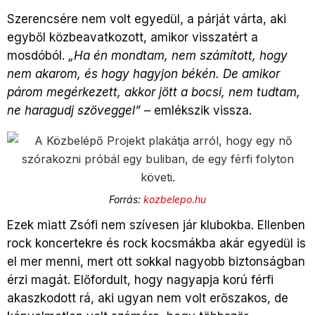
Szerencsére nem volt egyedül, a párját várta, aki
egyből közbeavatkozott, amikor visszatért a
mosdóból.
„Ha én mondtam, nem számított, hogy
nem akarom, és hogy hagyjon békén. De amikor
párom megérkezett, akkor jött a bocsi, nem tudtam,
ne haragudj szöveggel”
– emlékszik vissza.
Forrás:
kozbelepo.hu
Ezek miatt Zsófi nem szívesen jár klubokba. Ellenben
rock koncertekre és rock kocsmákba akár egyedül is
el mer menni, mert ott sokkal nagyobb biztonságban
érzi magát. Előfordult, hogy nagyapja korú férfi
akaszkodott rá, aki ugyan nem volt erőszakos, de