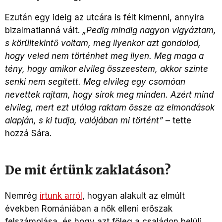
Ezután egy ideig az utcára is félt kimenni, annyira
bizalmatlanná vált.
„
Pedig mindig nagyon vigyáztam,
s körültekintő voltam, meg ilyenkor azt gondolod,
hogy veled nem történhet meg ilyen. Meg maga a
tény, hogy amikor elvileg összeestem, akkor szinte
senki nem segített. Meg elvileg egy csomóan
nevettek rajtam, hogy sírok meg minden. Azért mind
elvileg, mert ezt utólag raktam össze az elmondások
alapján, s ki tudja, valójában mi történt”
– tette
hozzá Sára.
De mit értünk zaklatáson?
Nemrég
írtunk arról
, hogyan alakult az elmúlt
években Romániában a nők elleni erőszak
felszámolása, és hogy azt főleg a családon belüli