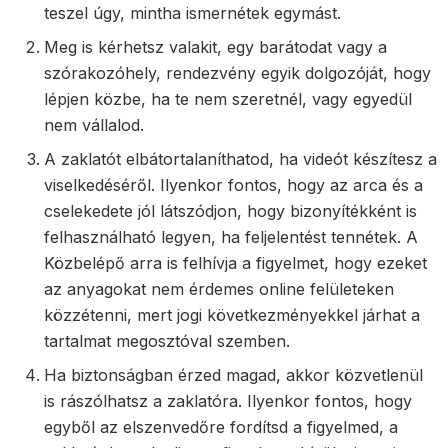
teszel úgy, mintha ismernétek egymást.
Meg is kérhetsz valakit, egy barátodat vagy a
szórakozóhely, rendezvény egyik dolgozóját, hogy
lépjen közbe, ha te nem szeretnél, vagy egyedül
nem vállalod.
A zaklatót elbátortalaníthatod, ha videót készítesz a
viselkedéséről. Ilyenkor fontos, hogy az arca és a
cselekedete jól látszódjon, hogy bizonyítékként is
felhasználható legyen, ha feljelentést tennétek. A
Közbelépő arra is felhívja a figyelmet, hogy ezeket
az anyagokat nem érdemes online felületeken
közzétenni, mert jogi következményekkel járhat a
tartalmat megosztóval szemben.
Ha biztonságban érzed magad, akkor közvetlenül
is rászólhatsz a zaklatóra. Ilyenkor fontos, hogy
egyből az elszenvedőre fordítsd a figyelmed, a