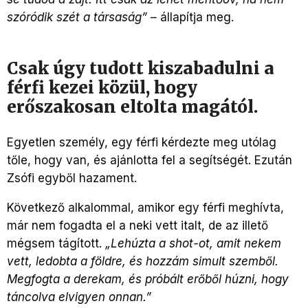
szóródik szét a társaság”
–
állapítja meg.
Csak úgy tudott kiszabadulni a
férfi kezei közül, hogy
erőszakosan eltolta magától.
Egyetlen személy, egy férfi kérdezte meg utólag
tőle, hogy van, és ajánlotta fel a segítségét. Ezután
Zsófi egyből hazament.
Következő alkalommal, amikor egy férfi meghívta,
már nem fogadta el a neki vett italt, de az illető
mégsem tágított.
„Lehúzta a shot-ot, amit nekem
vett, ledobta a földre, és hozzám simult szemből.
Megfogta a derekam, és próbált erőből húzni, hogy
táncolva elvigyen onnan.”