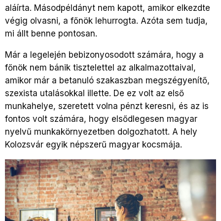
aláírta. Másodpéldányt nem kapott, amikor elkezdte
végig olvasni, a főnök lehurrogta. Azóta sem tudja,
mi állt benne pontosan.
Már a legelején bebizonyosodott számára, hogy a
főnök nem bánik tisztelettel az alkalmazottaival,
amikor már a betanuló szakaszban megszégyenítő,
szexista utalásokkal illette. De ez volt az első
munkahelye, szeretett volna pénzt keresni, és az is
fontos volt számára, hogy elsődlegesen magyar
nyelvű munkakörnyezetben dolgozhatott. A hely
Kolozsvár egyik népszerű magyar kocsmája.