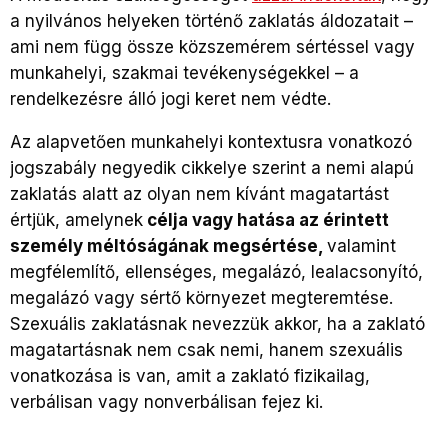
a nyilvános helyeken történő zaklatás áldozatait –
ami nem függ össze közszemérem sértéssel vagy
munkahelyi, szakmai tevékenységekkel – a
rendelkezésre álló jogi keret nem védte.
Az alapvetően munkahelyi kontextusra vonatkozó
jogszabály negyedik cikkelye szerint a nemi alapú
zaklatás alatt az olyan nem kívánt magatartást
értjük, amelynek
célja vagy hatása az érintett
személy méltóságának megsértése,
valamint
megfélemlítő, ellenséges, megalázó, lealacsonyító,
megalázó vagy sértő környezet megteremtése.
Szexuális zaklatásnak nevezzük akkor, ha a zaklató
magatartásnak nem csak nemi, hanem szexuális
vonatkozása is van, amit a zaklató fizikailag,
verbálisan vagy nonverbálisan fejez ki.