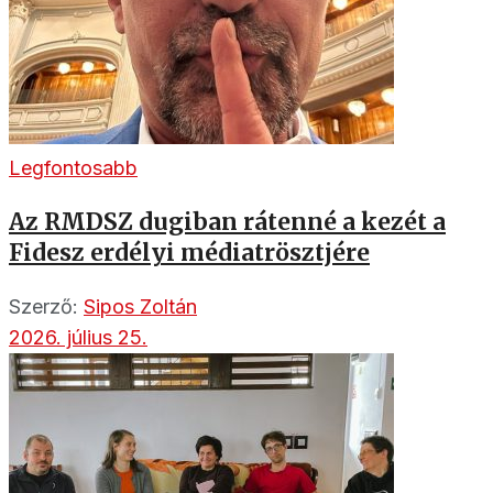
Legfontosabb
Az RMDSZ dugiban rátenné a kezét a
Fidesz erdélyi médiatrösztjére
Szerző:
Sipos Zoltán
2026. július 25.