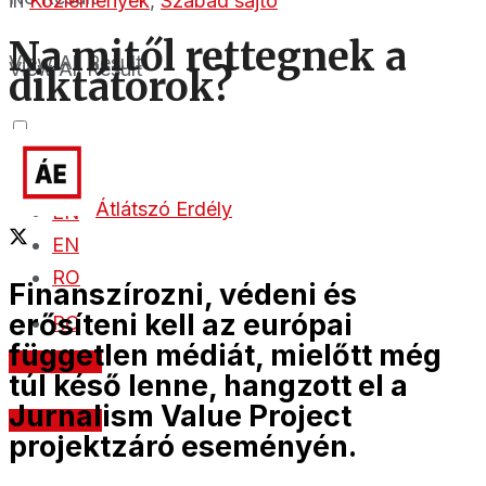
in
Közlemények
,
Szabad sajtó
Na mitől rettegnek a
View All Result
View All Result
diktátorok?
Átlátszó Erdély
EN
EN
RO
Finanszírozni, védeni és
erősíteni kell az európai
RO
független médiát, mielőtt még
Támogass
túl késő lenne, hangzott el a
Jurnalism Value Project
Támogass
projektzáró eseményén.