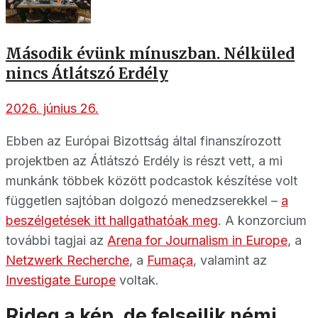
Második évünk mínuszban. Nélküled
nincs Átlátszó Erdély
2026. június 26.
Ebben az Európai Bizottság által finanszírozott
projektben az Átlátszó Erdély is részt vett, a mi
munkánk többek között podcastok készítése volt
független sajtóban dolgozó menedzserekkel –
a
beszélgetések itt hallgathatóak meg
. A konzorcium
további tagjai az
Arena for Journalism in Europe
, a
Netzwerk Recherche
, a
Fumaça
, valamint az
Investigate Europe
voltak.
Rideg a kép, de felsejlik némi