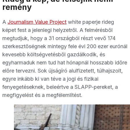
remény
A
Journalism Value Project
white paperje rideg
képet fest a jelenlegi helyzetről. A felmérésből
megtudjuk, hogy a 31 országból részt vevő 174
szerkesztőségnek mintegy fele évi 200 ezer eurónál
kevesebb költségvetésből gazdálkodik, és
egyharmaduk nem tud hat hónapnál hosszabb időre
előre tervezni. Sok újságíró alulfizetett, túlhajszolt,
egyre inkább ki van téve a jogi és fizikai
fenyegetéseknek, beleértve a SLAPP-pereket, a
megfigyelést és a megfélemlítést.