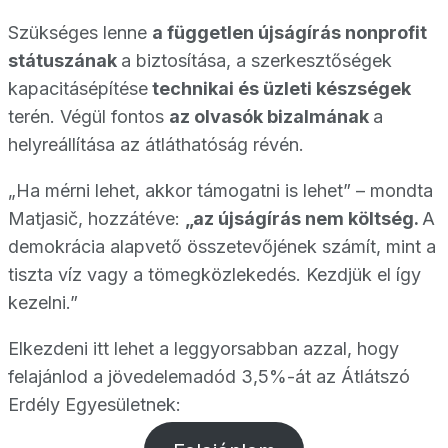
Szükséges lenne
a független újságírás nonprofit
státuszának
a biztosítása, a szerkesztőségek
kapacitásépítése
technikai és üzleti készségek
terén. Végül fontos
az olvasók bizalmának
a
helyreállítása az átláthatóság révén.
„Ha mérni lehet, akkor támogatni is lehet” – mondta
Matjasič, hozzátéve:
„az újságírás nem költség.
A
demokrácia alapvető összetevőjének számít, mint a
tiszta víz vagy a tömegközlekedés. Kezdjük el így
kezelni.”
Elkezdeni itt lehet a leggyorsabban azzal, hogy
felajánlod a jövedelemadód 3,5%-át az Átlátszó
Erdély Egyesületnek: