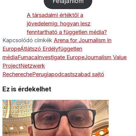
Felajánlom
A társadalmi értéktől a
jövedelemig: hogyan lesz
fenntartható a független média?
Kapcsolódó címkék
Arena for Journalism in
Europe
Átlátszó Erdély
független
média
Fumaca
Investigate Europe
Journalism Value
Project
Netzwerk
Rechereche
Perugia
podcast
szabad sajtó
Ez is érdekelhet