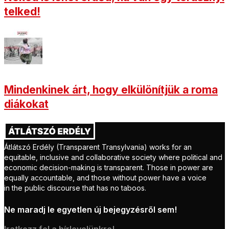
telked!
Mindenkinek árt, hogy elkülönítjük a roma
diákokat
Átlátszó Erdély (Transparent Transylvania) works for an
equitable, inclusive and collaborative society where political and
economic decision-making is transparent. Those in power are
equally accountable, and those without power have a voice
in the public discourse that has no taboos.
Ne maradj le egyetlen új bejegyzésről sem!