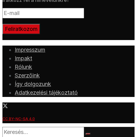
Iratkozz fel a hírlevelünkre!
Impresszum
Impakt
Rólunk
Szerzőink
Így dolgozunk
Adatkezelési tájékoztató
CC BY-NC-SA 4.0