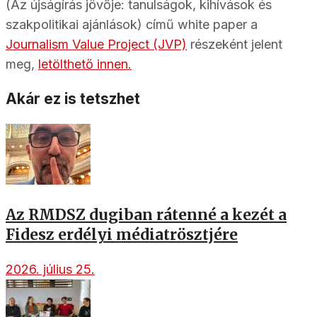
(Az újságírás jövője: tanulságok, kihívások és
szakpolitikai ajánlások) című white paper a
Journalism Value Project (JVP)
részeként jelent
meg,
letölthető innen.
Akár ez is tetszhet
Az RMDSZ dugiban rátenné a kezét a
Fidesz erdélyi médiatrösztjére
2026. július 25.