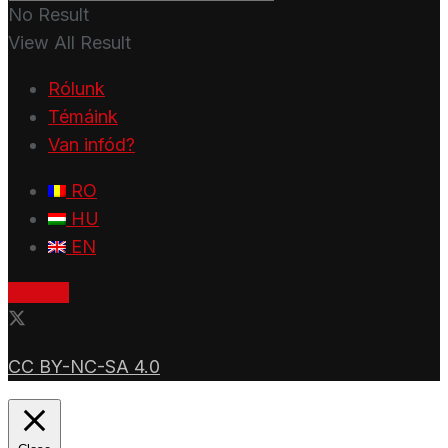
No Result
View All Result
Rólunk
Témáink
Van infód?
RO
HU
EN
Donate
CC BY-NC-SA 4.0