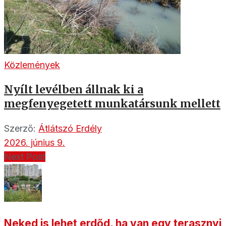
Közlemények
Nyílt levélben állnak ki a
megfenyegetett munkatársunk mellett
Szerző:
Átlátszó Erdély
2026. június 9.
Next Post
Neked is lehet erdőd, ha van egy terasznyi