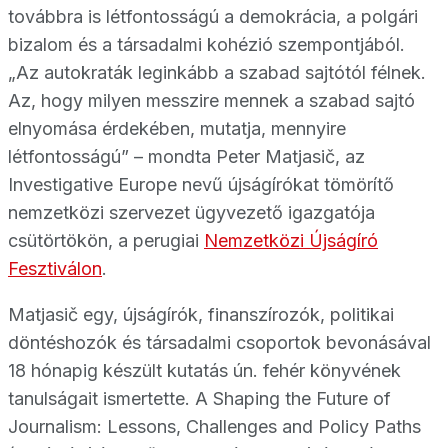
továbbra is létfontosságú a demokrácia, a polgári
bizalom és a társadalmi kohézió szempontjából.
„Az autokraták leginkább a szabad sajtótól félnek.
Az, hogy milyen messzire mennek a szabad sajtó
elnyomása érdekében, mutatja, mennyire
létfontosságú” – mondta Peter Matjasič, az
Investigative Europe nevű újságírókat tömörítő
nemzetközi szervezet ügyvezető igazgatója
csütörtökön, a perugiai
Nemzetközi Újságíró
Fesztiválon
.
Matjasič egy, újságírók, finanszírozók, politikai
döntéshozók és társadalmi csoportok bevonásával
18 hónapig készült kutatás ún. fehér könyvének
tanulságait ismertette. A Shaping the Future of
Journalism: Lessons, Challenges and Policy Paths