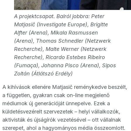
A projektcsapat. Balról jobbra: Peter
Matjasič (Investigate Europe), Brigitte
Alfter (Arena), Mikala Rasmussen
(Arena), Thomas Schnedler (Netzwerk
Recherche), Malte Werner (Netzwerk
Recherche), Ricardo Estebes Ribeiro
(Fumaça), Johanna Pisco (Arena), Sipos
Zoltán (Átlátszó Erdély)
A kihívások ellenére Matjasič reménykedve beszélt,
a független, gyakran csak on-line megjelenő
médiumok új generációját ünnepelve. Ezek a
küldetésvezérelt szervezetek – helyi vállalkozók,
aktivisták és újságírók vezetésével – ott vállalnak
szerepet, ahol a hagyományos média összeomlott.