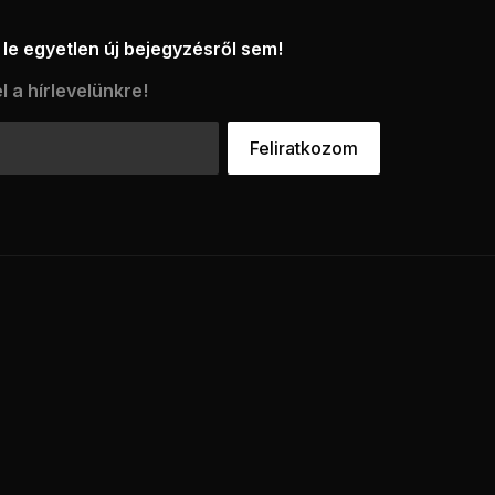
le egyetlen új bejegyzésről sem!
l a hírlevelünkre!