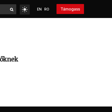
Támogass
EN
RO
 nőknek