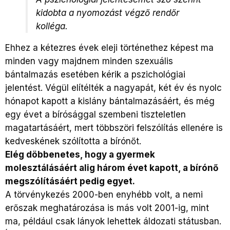
kidobta a nyomozást végző rendőr
kolléga.
Ehhez a kétezres évek eleji történethez képest ma
minden vagy majdnem minden szexuális
bántalmazás esetében kérik a pszichológiai
jelentést. Végül elítélték a nagyapát, két év és nyolc
hónapot kapott a kislány bántalmazásáért, és még
egy évet a bírósággal szembeni tiszteletlen
magatartásáért, mert többszöri felszólítás ellenére is
kedveskének szólította a bírónőt.
Elég döbbenetes, hogy a gyermek
molesztálásáért alig három évet kapott, a bírónő
megszólításáért pedig egyet.
A törvénykezés 2000-ben enyhébb volt, a nemi
erőszak meghatározása is más volt 2001-ig, mint
ma, például csak lányok lehettek áldozati státusban.