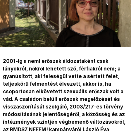
2001-ig a nemi erőszak áldozataként csak
lányokról, nőkről lehetett szó, férfiakról nem; a
gyanúsított, aki feleségül vette a sértett felet,
teljeskörű felmentést élvezett, akkor is, ha
csoportosan elkövetett szexuális erőszak volt a
vád. A
családon belüli erőszak megelőzését és
visszaszorítását szolgáló, 2003/217-es törvény
módosításának jelentőségéről, a közösség és az
intézmények szintjén végbemenő változásokról,
az RMDSZ NEEEM! kampányáról
László Éva