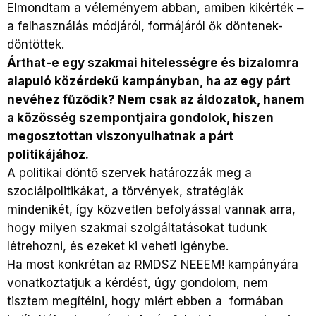
Elmondtam a véleményem abban, amiben kikérték ‒
a felhasználás módjáról, formájáról ők döntenek-
döntöttek.
Árthat-e egy szakmai hitelességre és bizalomra
alapuló közérdekű kampányban, ha az egy párt
nevéhez fűződik? Nem csak az áldozatok, hanem
a közösség szempontjaira gondolok, hiszen
megosztottan viszonyulhatnak a párt
politikájához.
A politikai döntő szervek határozzák meg a
szociálpolitikákat, a törvények, stratégiák
mindenikét, így közvetlen befolyással vannak arra,
hogy milyen szakmai szolgáltatásokat tudunk
létrehozni, és ezeket ki veheti igénybe.
Ha most konkrétan az RMDSZ NEEEM! kampányára
vonatkoztatjuk a kérdést, úgy gondolom, nem
tisztem megítélni, hogy miért ebben a formában