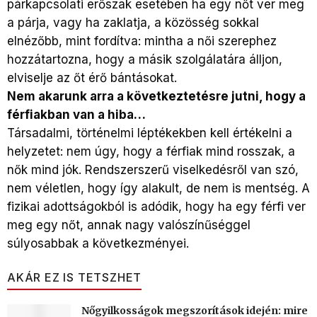
párkapcsolati erőszak esetében ha egy nőt ver meg
a párja, vagy ha zaklatja, a közösség sokkal
elnézőbb, mint fordítva: mintha a női szerephez
hozzátartozna, hogy a másik szolgálatára álljon,
elviselje az őt érő bántásokat.
Nem akarunk arra a következtetésre jutni, hogy a
férfiakban van a hiba…
Társadalmi, történelmi léptékekben kell értékelni a
helyzetet: nem úgy, hogy a férfiak mind rosszak, a
nők mind jók. Rendszerszerű viselkedésről van szó,
nem véletlen, hogy így alakult, de nem is mentség. A
fizikai adottságokból is adódik, hogy ha egy férfi ver
meg egy nőt, annak nagy valószínűséggel
súlyosabbak a következményei.
AKÁR EZ IS TETSZHET
Nőgyilkosságok megszorítások idején: mire