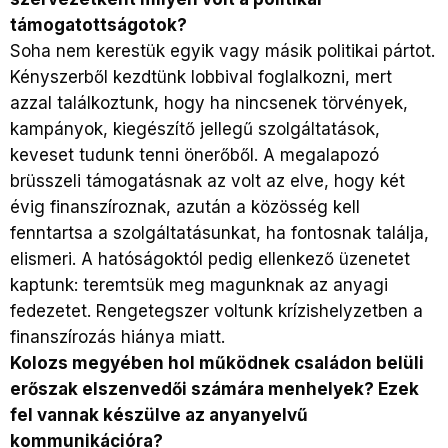
támogatottságotok?
Soha nem kerestük egyik vagy másik politikai pártot.
Kényszerből kezdtünk lobbival foglalkozni, mert
azzal találkoztunk, hogy ha nincsenek törvények,
kampányok, kiegészítő jellegű szolgáltatások,
keveset tudunk tenni önerőből. A megalapozó
brüsszeli támogatásnak az volt az elve, hogy két
évig finanszíroznak, azután a közösség kell
fenntartsa a szolgáltatásunkat, ha fontosnak találja,
elismeri. A hatóságoktól pedig ellenkező üzenetet
kaptunk: teremtsük meg magunknak az anyagi
fedezetet. Rengetegszer voltunk krízishelyzetben a
finanszírozás hiánya miatt.
Kolozs megyében hol működnek családon belüli
erőszak elszenvedői számára menhelyek? Ezek
fel vannak készülve az anyanyelvű
kommunikációra?