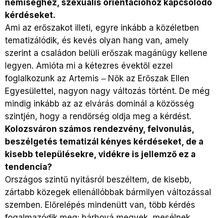
nemiséghez, szexuális orientációhoz kapcsolódó
kérdéseket.
Ami az erőszakot illeti, egyre inkább a közéletben
tematizálódik, és kevés olyan hang van, amely
szerint a családon belüli erőszak magánügy kellene
legyen. Amióta mi a kétezres évektől ezzel
foglalkozunk az Artemis ‒ Nők az Erőszak Ellen
Egyesülettel, nagyon nagy változás történt. De még
mindig inkább az az elvárás dominál a közösség
szintjén, hogy a rendőrség oldja meg a kérdést.
Kolozsváron számos rendezvény, felvonulás,
beszélgetés tematizál kényes kérdéseket, de a
kisebb településekre, vidékre is jellemző ez a
tendencia?
Országos szintű nyitásról beszéltem, de kisebb,
zártabb közegek ellenállóbbak bármilyen változással
szemben. Előrelépés mindenütt van, több kérdés
fogalmazódik meg: bárhová megyek, mesélnek,