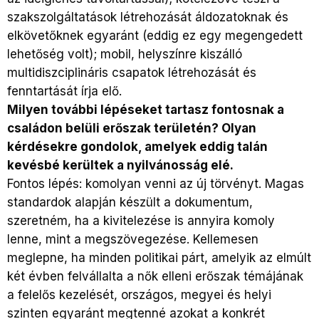
szakszolgáltatások létrehozását áldozatoknak és
elkövetőknek egyaránt (eddig ez egy megengedett
lehetőség volt); mobil, helyszínre kiszálló
multidiszciplináris csapatok létrehozását és
fenntartását írja elő.
Milyen további lépéseket tartasz fontosnak a
családon belüli erőszak területén? Olyan
kérdésekre gondolok, amelyek eddig talán
kevésbé kerültek a nyilvánosság elé.
Fontos lépés: komolyan venni az új törvényt. Magas
standardok alapján készült a dokumentum,
szeretném, ha a kivitelezése is annyira komoly
lenne, mint a megszövegezése. Kellemesen
meglepne, ha minden politikai párt, amelyik az elmúlt
két évben felvállalta a nők elleni erőszak témájának
a felelős kezelését, országos, megyei és helyi
szinten egyaránt megtenné azokat a konkrét