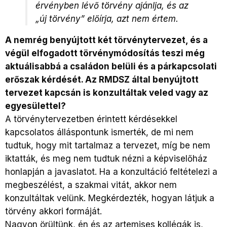
érvényben lévő törvény ajánlja, és az
„új törvény” előírja, azt nem értem.
A nemrég benyújtott két törvénytervezet, és a
végül elfogadott törvénymódosítás teszi még
aktuálisabbá a családon belüli és a párkapcsolati
erőszak kérdését. Az RMDSZ által benyújtott
tervezet kapcsán is konzultáltak veled vagy az
egyesülettel?
A törvénytervezetben érintett kérdésekkel
kapcsolatos álláspontunk ismerték, de mi nem
tudtuk, hogy mit tartalmaz a tervezet, míg be nem
iktatták, és meg nem tudtuk nézni a képviselőház
honlapján a javaslatot. Ha a konzultáció feltételezi a
megbeszélést, a szakmai vitát, akkor nem
konzultáltak velünk. Megkérdezték, hogyan látjuk a
törvény akkori formáját.
Nagyon örültünk, én és az artemises kollégák is,