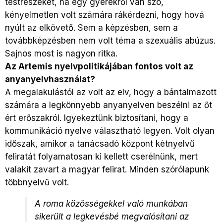
testrészeket, ha egy gyerekről van szó,
kényelmetlen volt számára rákérdezni, hogy hová
nyúlt az elkövető. Sem a képzésben, sem a
továbbképzésben nem volt téma a szexuális abúzus.
Sajnos most is nagyon ritka.
Az Artemis nyelvpolitikájában fontos volt az
anyanyelvhasználat?
A megalakulástól az volt az elv, hogy a bántalmazott
számára a legkönnyebb anyanyelven beszélni az őt
ért erőszakról. Igyekeztünk biztosítani, hogy a
kommunikáció nyelve választható legyen. Volt olyan
időszak, amikor a tanácsadó központ kétnyelvű
feliratát folyamatosan ki kellett cserélnünk, mert
valakit zavart a magyar felirat. Minden szórólapunk
többnyelvű volt.
A roma közösségekkel való munkában
sikerült a legkevésbé megvalósítani az