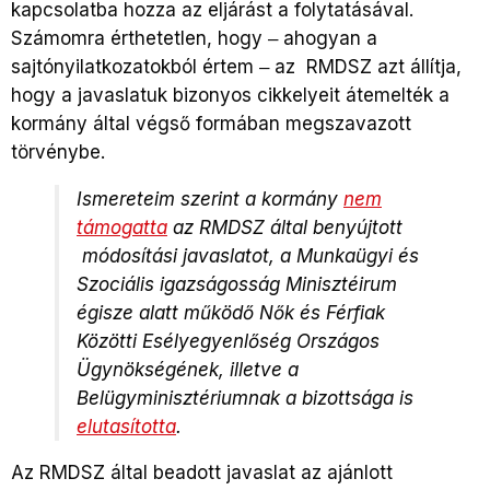
kapcsolatba hozza az eljárást a folytatásával.
Számomra érthetetlen, hogy ‒ ahogyan a
sajtónyilatkozatokból értem ‒ az RMDSZ azt állítja,
hogy a javaslatuk bizonyos cikkelyeit átemelték a
kormány által végső formában megszavazott
törvénybe.
Ismereteim szerint a kormány
nem
támogatta
az RMDSZ által benyújtott
módosítási javaslatot, a Munkaügyi és
Szociális igazságosság Minisztéirum
égisze alatt működő Nők és Férfiak
Közötti Esélyegyenlőség Országos
Ügynökségének, illetve a
Belügyminisztériumnak a bizottsága is
elutasította
.
Az RMDSZ által beadott javaslat az ajánlott