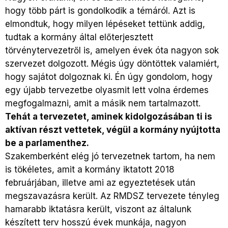
hogy több párt is gondolkodik a témáról. Azt is
elmondtuk, hogy milyen lépéseket tettünk addig,
tudtak a kormány által előterjesztett
törvénytervezetről is, amelyen évek óta nagyon sok
szervezet dolgozott. Mégis úgy döntöttek valamiért,
hogy sajátot dolgoznak ki. Én úgy gondolom, hogy
egy újabb tervezetbe olyasmit lett volna érdemes
megfogalmazni, amit a másik nem tartalmazott.
Tehát a tervezetet, aminek kidolgozásában ti is
aktívan részt vettetek, végül a kormány nyújtotta
be a parlamenthez.
Szakemberként elég jó tervezetnek tartom, ha nem
is tökéletes, amit a kormány iktatott 2018
februárjában, illetve ami az egyeztetések után
megszavazásra került. Az RMDSZ tervezete tényleg
hamarabb iktatásra került, viszont az általunk
készített terv hosszú évek munkája, nagyon