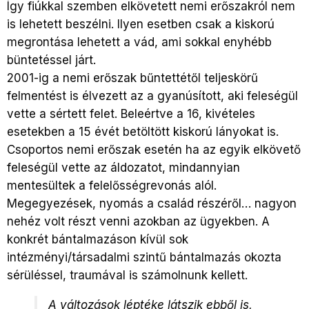
Így fiúkkal szemben elkövetett nemi erőszakról nem
is lehetett beszélni. Ilyen esetben csak a kiskorú
megrontása lehetett a vád, ami sokkal enyhébb
büntetéssel járt.
2001-ig a nemi erőszak bűntettétől teljeskörű
felmentést is élvezett az a gyanúsított, aki feleségül
vette a sértett felet. Beleértve a 16, kivételes
esetekben a 15 évét betöltött kiskorú lányokat is.
Csoportos nemi erőszak esetén ha az egyik elkövető
feleségül vette az áldozatot, mindannyian
mentesültek a felelősségrevonás alól.
Megegyezések, nyomás a család részéről… nagyon
nehéz volt részt venni azokban az ügyekben. A
konkrét bántalmazáson kívül sok
intézményi/társadalmi szintű bántalmazás okozta
sérüléssel, traumával is számolnunk kellett.
A változások léptéke látszik ebből is,