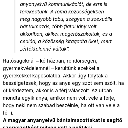
anyanyelvű kommunikációt, de erre is
törekedtünk. A roma közösségekben
még nagyobb tabu, szégyen a szexuális
bántalmazás, több fiatal lány volt
akkoriban, akiket megerőszakoltak, és a
család, a közösség kitagadta őket, mert
„értéktelenné váltak”.
Hatóságoknál ‒ kórházban, rendőrségen,
gyermekvédelemnél ‒ kerültünk ezekkel a
gyerekekkel kapcsolatba. Akkor úgy folytak a
beszélgetések, hogy az anya egy szót sem szólt, ha
őt kérdeztem, akkor is a férj válaszolt. Az utcán
mondta egyik anya, amikor nem volt vele a férje,
hogy neki nem szabad beszélnie, ha ott van vele a
férfi.
A magyar anyanyelvű bántalmazottakat is segítő
szervezetként milyen volt a politikai