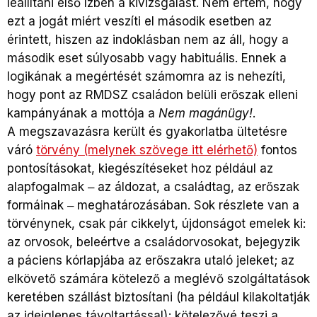
leállítani első ízben a kivizsgálást. Nem értem, hogy
ezt a jogát miért veszíti el második esetben az
érintett, hiszen az indoklásban nem az áll, hogy a
második eset súlyosabb vagy habituális. Ennek a
logikának a megértését számomra az is nehezíti,
hogy pont az RMDSZ családon belüli erőszak elleni
kampányának a mottója a
Nem magánügy!
.
A megszavazásra került és gyakorlatba ültetésre
váró
törvény (melynek szövege itt elérhető)
fontos
pontosításokat, kiegészítéseket hoz például az
alapfogalmak ‒ az áldozat, a családtag, az erőszak
formáinak ‒ meghatározásában. Sok részlete van a
törvénynek, csak pár cikkelyt, újdonságot emelek ki:
az orvosok, beleértve a családorvosokat, bejegyzik
a páciens kórlapjába az erőszakra utaló jeleket; az
elkövető számára kötelező a meglévő szolgáltatások
keretében szállást biztosítani (ha például kilakoltatják
az ideiglenes távoltartással); kötelezővé teszi a