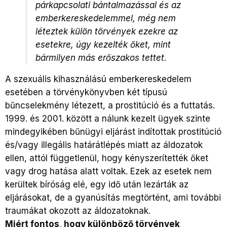
párkapcsolati bántalmazással és az
emberkereskedelemmel, még nem
léteztek külön törvények ezekre az
esetekre, úgy kezelték őket, mint
bármilyen más erőszakos tettet.
A szexuális kihasználású emberkereskedelem
esetében a törvénykönyvben két típusú
bűncselekmény létezett, a prostitúció és a futtatás.
1999. és 2001. között a nálunk kezelt ügyek szinte
mindegyikében bűnügyi eljárást indítottak prostitúció
és/vagy illegális határátlépés miatt az áldozatok
ellen, attól függetlenül, hogy kényszerítették őket
vagy drog hatása alatt voltak. Ezek az esetek nem
kerültek bíróság elé, egy idő után lezárták az
eljárásokat, de a gyanúsítás megtörtént, ami további
traumákat okozott az áldozatoknak.
Miért fontos, hogy különböző törvények