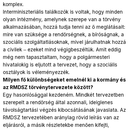
komplex.
Interminiszteriális találkozók is voltak, hogy minden
olyan intézmény, amelynek szerepe van a törvény
alkalmazásában, hozzá tudja tenni az ő meglátásait:
mire van szüksége a rendőrségnek, a bíróságnak, a
szociális szolgáltatlásoknak, mivel járulhatnak hozzá
a civilek ‒ ezeket mind végigbeszéltük. Amit eddig
még nem tapasztaltam, hogy a polgármesteri
hivatalokig is eljutott a tervezet, hogy a szociális
osztályok is véleményezzék.
Milyen fő különbségeket emelnél ki a kormány és
az RMDSZ törvénytervezete között?
Egy hasonlósággal kezdeném. Mindkét tervezetben
szerepelt a rendőrség által azonnali, ideiglenes
távolságtartási végzés kibocsátásának javaslata. Az
RMDSZ tervezetében aránylag rövid leírás van az
eljárásról, a másik részletekbe menően kifejti,