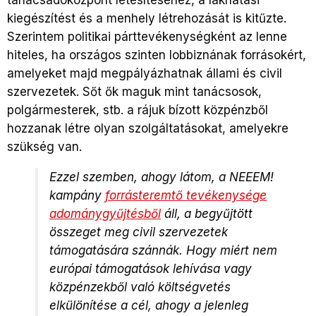
tanácsadóközpont létesítéséhez, a lakhatási
kiegészítést és a menhely létrehozását is kitűzte.
Szerintem politikai párttevékenységként az lenne
hiteles, ha országos szinten lobbiznának forrásokért,
amelyeket majd megpályázhatnak állami és civil
szervezetek. Sőt ők maguk mint tanácsosok,
polgármesterek, stb. a rájuk bízott közpénzből
hozzanak létre olyan szolgáltatásokat, amelyekre
szükség van.
Ezzel szemben, ahogy látom, a NEEEM!
kampány
forrásteremtő tevékenysége
adománygyűjtésből
áll, a begyűjtött
összeget meg civil szervezetek
támogatására szánnák. Hogy miért nem
európai támogatások lehívása vagy
közpénzekből való költségvetés
elkülönítése a cél, ahogy a jelenleg