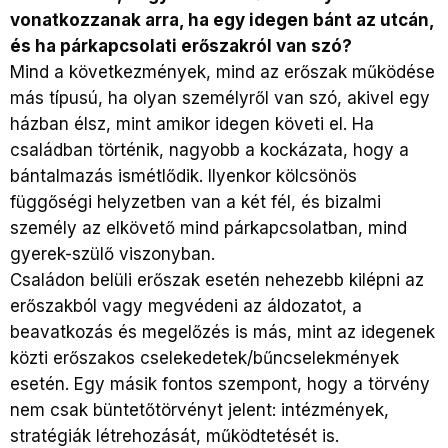
vonatkozzanak arra, ha egy idegen bánt az utcán,
és ha párkapcsolati erőszakról van szó?
Mind a következmények, mind az erőszak működése
más típusú, ha olyan személyről van szó, akivel egy
házban élsz, mint amikor idegen követi el. Ha
családban történik, nagyobb a kockázata, hogy a
bántalmazás ismétlődik. Ilyenkor kölcsönös
függőségi helyzetben van a két fél, és bizalmi
személy az elkövető mind párkapcsolatban, mind
gyerek-szülő viszonyban.
Családon belüli erőszak esetén nehezebb kilépni az
erőszakból vagy megvédeni az áldozatot, a
beavatkozás és megelőzés is más, mint az idegenek
közti erőszakos cselekedetek/bűncselekmények
esetén. Egy másik fontos szempont, hogy a törvény
nem csak büntetőtörvényt jelent: intézmények,
stratégiák létrehozását, működtetését is.