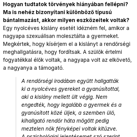
Hogyan tudtatok törvények hiányában fellépni?
Ma is nehéz bizonyítani különböző típusú
bántalmazást, akkor milyen eszközeitek voltak?
Egy nyolcéves kislány esetét idézném fel, amikor a
nagyapa szexuálisan molesztálta a gyermeket.
Megkértek, hogy kísérjem el a kislányt a rendőrségi
meghallgatásra, hogy fordítsak. A szülők értelmi
fogyatékkal élők voltak, a nagyapa volt az elkövető,
a nagyanya a támogató.
A rendőrségi irodában együtt hallgatták
ki a nyolcéves gyereket a gyanúsítottal,
aki a kislány mellett ült végig. Nem
engedték, hogy legalább a gyermek és a
gyanúsított közé üljek, a szemben ülő,
kihallgató rendőr háta mögött pedig
meztelen nők fényképei voltak kitűzve.
A pszichológiai jelentésemet szó szerint