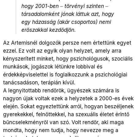
hogy 2001-ben ‒ törvényi szinten ‒
társadalomként jónak láttuk azt, hogy
egy házasság (akár csoportos) nemi
erőszakkal kezdődjön.
Az Artemisnél dolgozók persze nem értettünk egyet
ezzel. Ez volt az egyik olyan helyzet, amely arra
kényszerített minket, hogy pszichológusok, szociális
munkások, jogászok létünkre lobbival és
érdekképviselettel is foglalkozzunk a pszichológiai
tanácsadáson, terápián kívül.
A legnyitottabb rendőrök, ügyészek számára is
nagyon újak voltak ezek a helyzetek a 2000-es évek
elején. Sokat egyeztettünk arról, hogyan beszéljenek
gyerekekkel, felnőttekkel, ha szexuális életet érintő
bűncselekményről van szó. Volt rendőr, aki maga
mondta, hogy nem tudja, hogy nevezze meg a