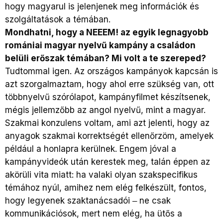
hogy magyarul is jelenjenek meg információk és
szolgáltatások a témában.
Mondhatni, hogy a NEEEM! az egyik legnagyobb
romániai magyar nyelvű kampány a családon
belüli erőszak témában? Mi volt a te szereped?
Tudtommal igen. Az országos kampányok kapcsán is
azt szorgalmaztam, hogy ahol erre szükség van, ott
többnyelvű szórólapot, kampányfilmet készítsenek,
mégis jellemzőbb az angol nyelvű, mint a magyar.
Szakmai konzulens voltam, ami azt jelenti, hogy az
anyagok szakmai korrektségét ellenőrzöm, amelyek
például a honlapra kerülnek. Engem jóval a
kampányvideók után kerestek meg, talán éppen az
akörüli vita miatt: ha valaki olyan szakspecifikus
témához nyúl, amihez nem elég felkészült, fontos,
hogy legyenek szaktanácsadói ‒ ne csak
kommunikációsok, mert nem elég, ha ütős a