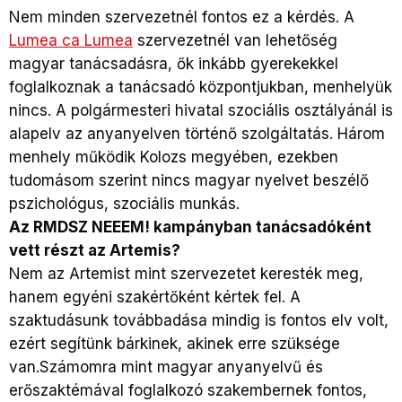
Nem minden szervezetnél fontos ez a kérdés. A
Lumea ca Lumea
szervezetnél van lehetőség
magyar tanácsadásra, ők inkább gyerekekkel
foglalkoznak a tanácsadó központjukban, menhelyük
nincs. A polgármesteri hivatal szociális osztályánál is
alapelv az anyanyelven történő szolgáltatás. Három
menhely működik Kolozs megyében, ezekben
tudomásom szerint nincs magyar nyelvet beszélő
pszichológus, szociális munkás.
Az RMDSZ NEEEM! kampányban tanácsadóként
vett részt az Artemis?
Nem az Artemist mint szervezetet keresték meg,
hanem egyéni szakértőként kértek fel. A
szaktudásunk továbbadása mindig is fontos elv volt,
ezért segítünk bárkinek, akinek erre szüksége
van.Számomra mint magyar anyanyelvű és
erőszaktémával foglalkozó szakembernek fontos,