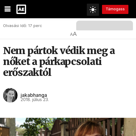
Támogass
Olvasási Idő: 17 perc
A
A
Nem pártok védik meg a
nőket a párkapcsolati
erőszaktól
jakabhanga
2018. július 23.