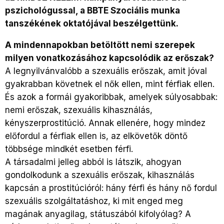
pszichológussal, a BBTE Szociális munka
tanszékének oktatójával beszélgettünk.
A mindennapokban betöltött nemi szerepek
milyen vonatkozásához kapcsolódik az erőszak?
A legnyilvánvalóbb a szexuális erőszak, amit jóval
gyakrabban követnek el nők ellen, mint férfiak ellen.
És azok a formái gyakoribbak, amelyek súlyosabbak:
nemi erőszak, szexuális kihasználás,
kényszerprostitúció. Annak ellenére, hogy mindez
előfordul a férfiak ellen is, az elkövetők döntő
többsége mindkét esetben férfi.
A társadalmi jelleg abból is látszik, ahogyan
gondolkodunk a szexuális erőszak, kihasználás
kapcsán a prostitúcióról: hány férfi és hány nő fordul
szexuális szolgáltatáshoz, ki mit enged meg
magának anyagilag, státuszából kifolyólag? A