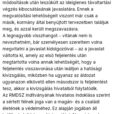
módosítások után leszűkült az ideiglenes távoltartási
végzés kibocsátásának javaslatára. Ennek a
megvalósítási lehetőségeit viszont már csak a
másik, kormány által benyújtott tervezetben találjuk
meg, és azzal került megszavazásra.
A legnagyobb visszhangot ‒ vitának nem is
nevezhetném, bár személyesen szerettem volna
megvitatni a javaslat kidolgozóival ‒ az a javaslat
váltotta ki, amely az első feljelentés után
megtartotta volna annak lehetőségét, hogy a
feljelentés visszavonása után leálljon a hatósági
kivizsgálás, miközben ha ugyanaz az áldozat
ugyanazon elkövető ellen másodszor is feljelentést
tesz, akkor a kivizsgálás hivatalból folytatódik.
Az RMDSZ indítványának hivatalos indoklása szerint
a sértett félnek joga van a magán- és a családi
életének a védelméhez. Ez alapján jogában áll