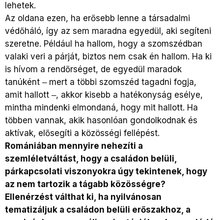
lehetek.
Az oldana ezen, ha erősebb lenne a társadalmi
védőháló, így az sem maradna egyedül, aki segíteni
szeretne. Például ha hallom, hogy a szomszédban
valaki veri a párját, biztos nem csak én hallom. Ha ki
is hívom a rendőrséget, de egyedül maradok
tanúként ‒ mert a többi szomszéd tagadni fogja,
amit hallott ‒, akkor kisebb a hatékonyság esélye,
mintha mindenki elmondaná, hogy mit hallott. Ha
többen vannak, akik hasonlóan gondolkodnak és
aktívak, elősegíti a közösségi fellépést.
Romániában mennyire nehezíti a
szemléletváltást, hogy a családon belüli,
párkapcsolati viszonyokra úgy tekintenek, hogy
az nem tartozik a tágabb közösségre?
Ellenérzést válthat ki, ha nyilvánosan
tematizáljuk a családon belüli erőszakhoz, a