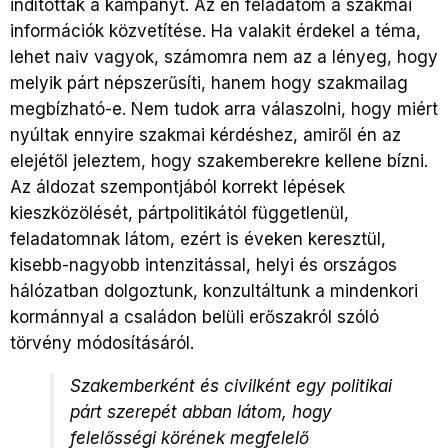
indították a kampányt. Az én feladatom a szakmai
információk közvetítése. Ha valakit érdekel a téma,
lehet naiv vagyok, számomra nem az a lényeg, hogy
melyik párt népszerűsíti, hanem hogy szakmailag
megbízható-e. Nem tudok arra válaszolni, hogy miért
nyúltak ennyire szakmai kérdéshez, amiről én az
elejétől jeleztem, hogy szakemberekre kellene bízni.
Az áldozat szempontjából korrekt lépések
kieszközölését, pártpolitikától függetlenül,
feladatomnak látom, ezért is éveken keresztül,
kisebb-nagyobb intenzitással, helyi és országos
hálózatban dolgoztunk, konzultáltunk a mindenkori
kormánnyal a családon belüli erőszakról szóló
törvény módosításáról.
Szakemberként és civilként egy politikai
párt szerepét abban látom, hogy
felelősségi körének megfelelő