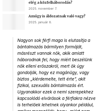
elég a közfelháborodás?
2025. november 7.
Amúgy is áldozatnak való vagy?
2025. január 6.
Nagyon sok férfi maga is elutasítja a
bántalmazás bármilyen formáját,
másrészt vannak nők, akik amiatt
háborodnak fel, hogy miért beszélünk
nők elleni erőszakról, mert ők úgy
gondolják, hogy ez magánügy, vagy
biztos „kiérdemelte, tett érte”, akit
fizikai, szexuális bántalmazás ért.
Ugyanakkor ezek a nemi szerepekhez
kapcsolódó elvárások a férfiakra nézve
is terhelőek lehetnek olyankor például,