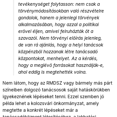
tevékenységet folytasson: nem csak a
törvénymódosításokban való részvételre
gondolok, hanem a jelenlegi törvények
alkalmazásában, hogy azzal a politikai
erővel éljen, amivel felruházták őt a
szavazói. Nem törvényi előírás jelenleg,
de van rá ajánlás, hogy a helyi tanácsok
közpénzből hozzanak létre tanácsadó
központokat, menhelyet. Az a kérdés,
hogy a meglévő forrásokat használják-e,
ahol eddig is megtehették volna.
Nem látom, hogy az RMDSZ vagy bármely más párt
színeiben dolgozó tanácsosok saját hatáskörükben
igyekeznének lépéseket tenni. Ezzel szemben jó
példa lehet a kolozsvári önkormányzat, amely
megtette a konkrét lépéseket már a