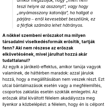
amikor megszólják, hogy „miért nem
teszi helyre az asszonyt”, vagy hogy
„anyámasszony katonája”, ha hallgat a
párjára ‒ erről kevesebbet beszélünk, ez
a férfiak számára lehet hátrányos.
A nőkkel szembeni erőszakot ma milyen
társadalmi viselkedésformák erősítik, tartják
fenn? Aki nem részese az erőszak
elkövetésének, mivel járulhat hozzá akár
tudattalanul?
Az egyik a járókelő-effektus, amikor tanúja vagyok
valaminek, de háttérben maradok: azzal járulok
hozzá, hogy a megállításában nem veszek részt. Ezt
utcai bántalmazások esetén vagy a megfélemlítés,
csoportos zaklatás esetén szokták emlegetni. Az
erőszak által kiváltott félelem akadályozza meg
ilyenkor a közbelépést: a félelem, hogy én is célpont