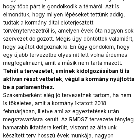
hogy több párt is gondolkodik a témáról. Azt is
elmondtuk, hogy milyen lépéseket tettünk addig,
tudtak a kormány által előterjesztett
törvénytervezetről is, amelyen évek óta nagyon sok
szervezet dolgozott. Mégis úgy döntöttek valamiért,
hogy sajátot dolgoznak ki. Én úgy gondolom, hogy
egy újabb tervezetbe olyasmit lett volna érdemes
megfogalmazni, amit a másik nem tartalmazott.
Tehát a tervezetet, aminek kidolgozásában ti is
aktívan részt vettetek, végül a kormány nyújtotta
be a parlamenthez.
Szakemberként elég jó tervezetnek tartom, ha nem
is tökéletes, amit a kormány iktatott 2018
februárjában, illetve ami az egyeztetések után
megszavazásra került. Az RMDSZ tervezete tényleg
hamarabb iktatásra került, viszont az általunk
készített terv hosszú évek munkája, nagyon