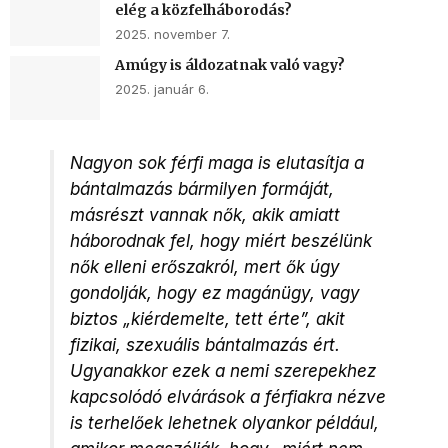
elég a közfelháborodás?
2025. november 7.
Amúgy is áldozatnak való vagy?
2025. január 6.
Nagyon sok férfi maga is elutasítja a
bántalmazás bármilyen formáját,
másrészt vannak nők, akik amiatt
háborodnak fel, hogy miért beszélünk
nők elleni erőszakról, mert ők úgy
gondolják, hogy ez magánügy, vagy
biztos „kiérdemelte, tett érte”, akit
fizikai, szexuális bántalmazás ért.
Ugyanakkor ezek a nemi szerepekhez
kapcsolódó elvárások a férfiakra nézve
is terhelőek lehetnek olyankor például,