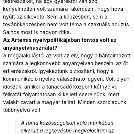
testrészeket, ha egy gyerekről van szó,
kényelmetlen volt számára rákérdezni, hogy hová
nyúlt az elkövető. Sem a képzésben, sem a
továbbképzésben nem volt téma a szexuális abúzus.
Sajnos most is nagyon ritka.
Az Artemis nyelvpolitikájában fontos volt az
anyanyelvhasználat?
A megalakulástól az volt az elv, hogy a bántalmazott
számára a legkönnyebb anyanyelven beszélni az őt
ért erőszakról. Igyekeztünk biztosítani, hogy a
kommunikáció nyelve választható legyen. Volt olyan
időszak, amikor a tanácsadó központ kétnyelvű
feliratát folyamatosan ki kellett cserélnünk, mert
valakit zavart a magyar felirat. Minden szórólapunk
többnyelvű volt.
A roma közösségekkel való munkában
sikerült a legkevésbé megvalósítani az