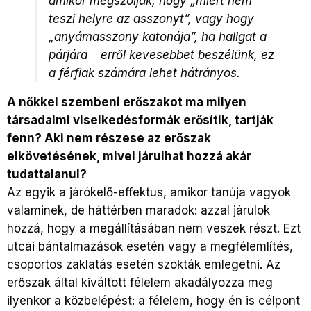
amikor megszólják, hogy „miért nem
teszi helyre az asszonyt”, vagy hogy
„anyámasszony katonája”, ha hallgat a
párjára ‒ erről kevesebbet beszélünk, ez
a férfiak számára lehet hátrányos.
A nőkkel szembeni erőszakot ma milyen
társadalmi viselkedésformák erősítik, tartják
fenn? Aki nem részese az erőszak
elkövetésének, mivel járulhat hozzá akár
tudattalanul?
Az egyik a járókelő-effektus, amikor tanúja vagyok
valaminek, de háttérben maradok: azzal járulok
hozzá, hogy a megállításában nem veszek részt. Ezt
utcai bántalmazások esetén vagy a megfélemlítés,
csoportos zaklatás esetén szokták emlegetni. Az
erőszak által kiváltott félelem akadályozza meg
ilyenkor a közbelépést: a félelem, hogy én is célpont