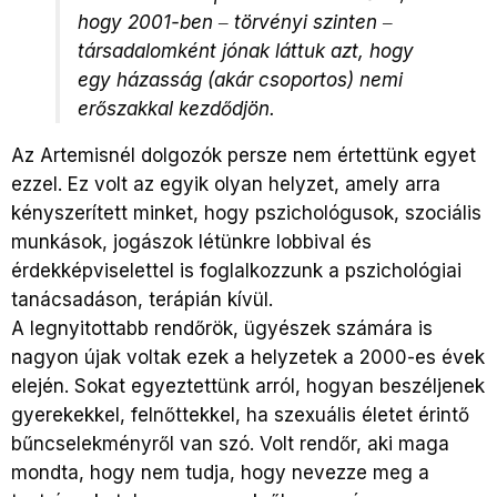
hogy 2001-ben ‒ törvényi szinten ‒
társadalomként jónak láttuk azt, hogy
egy házasság (akár csoportos) nemi
erőszakkal kezdődjön.
Az Artemisnél dolgozók persze nem értettünk egyet
ezzel. Ez volt az egyik olyan helyzet, amely arra
kényszerített minket, hogy pszichológusok, szociális
munkások, jogászok létünkre lobbival és
érdekképviselettel is foglalkozzunk a pszichológiai
tanácsadáson, terápián kívül.
A legnyitottabb rendőrök, ügyészek számára is
nagyon újak voltak ezek a helyzetek a 2000-es évek
elején. Sokat egyeztettünk arról, hogyan beszéljenek
gyerekekkel, felnőttekkel, ha szexuális életet érintő
bűncselekményről van szó. Volt rendőr, aki maga
mondta, hogy nem tudja, hogy nevezze meg a