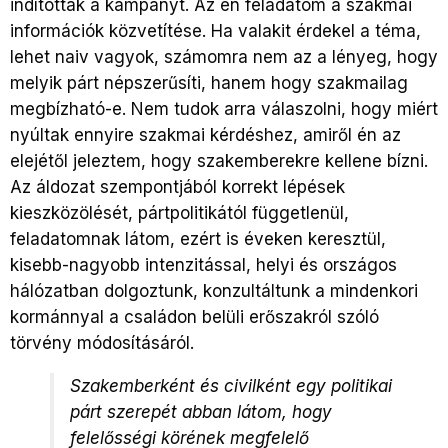
indították a kampányt. Az én feladatom a szakmai
információk közvetítése. Ha valakit érdekel a téma,
lehet naiv vagyok, számomra nem az a lényeg, hogy
melyik párt népszerűsíti, hanem hogy szakmailag
megbízható-e. Nem tudok arra válaszolni, hogy miért
nyúltak ennyire szakmai kérdéshez, amiről én az
elejétől jeleztem, hogy szakemberekre kellene bízni.
Az áldozat szempontjából korrekt lépések
kieszközölését, pártpolitikától függetlenül,
feladatomnak látom, ezért is éveken keresztül,
kisebb-nagyobb intenzitással, helyi és országos
hálózatban dolgoztunk, konzultáltunk a mindenkori
kormánnyal a családon belüli erőszakról szóló
törvény módosításáról.
Szakemberként és civilként egy politikai
párt szerepét abban látom, hogy
felelősségi körének megfelelő