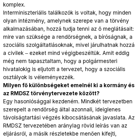
komplex.
Interminiszteriális találkozók is voltak, hogy minden
olyan intézmény, amelynek szerepe van a törvény
alkalmazásában, hozzá tudja tenni az ő meglátásait:
mire van szüksége a rendőrségnek, a bíróságnak, a
szociális szolgáltatlásoknak, mivel járulhatnak hozzá
a civilek ‒ ezeket mind végigbeszéltük. Amit eddig
még nem tapasztaltam, hogy a polgármesteri
hivatalokig is eljutott a tervezet, hogy a szociális
osztályok is véleményezzék.
Milyen fő különbségeket emelnél ki a kormány és
az RMDSZ törvénytervezete között?
Egy hasonlósággal kezdeném. Mindkét tervezetben
szerepelt a rendőrség által azonnali, ideiglenes
távolságtartási végzés kibocsátásának javaslata. Az
RMDSZ tervezetében aránylag rövid leírás van az
eljárásról, a másik részletekbe menően kifejti,