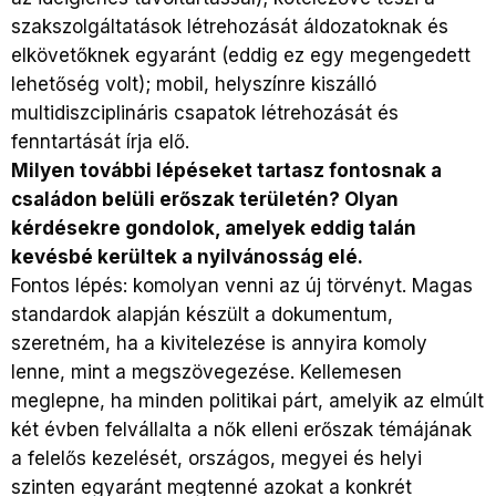
szakszolgáltatások létrehozását áldozatoknak és
elkövetőknek egyaránt (eddig ez egy megengedett
lehetőség volt); mobil, helyszínre kiszálló
multidiszciplináris csapatok létrehozását és
fenntartását írja elő.
Milyen további lépéseket tartasz fontosnak a
családon belüli erőszak területén? Olyan
kérdésekre gondolok, amelyek eddig talán
kevésbé kerültek a nyilvánosság elé.
Fontos lépés: komolyan venni az új törvényt. Magas
standardok alapján készült a dokumentum,
szeretném, ha a kivitelezése is annyira komoly
lenne, mint a megszövegezése. Kellemesen
meglepne, ha minden politikai párt, amelyik az elmúlt
két évben felvállalta a nők elleni erőszak témájának
a felelős kezelését, országos, megyei és helyi
szinten egyaránt megtenné azokat a konkrét