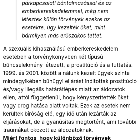
párkapcsolati bántalmazással és az
emberkereskedelemmel, még nem
léteztek külön törvények ezekre az
esetekre, úgy kezelték őket, mint
bármilyen más erőszakos tettet.
A szexuális kihasználású emberkereskedelem
esetében a törvénykönyvben két típusú
bűncselekmény létezett, a prostitúció és a futtatás.
1999. és 2001. között a nálunk kezelt ügyek szinte
mindegyikében bűnügyi eljárást indítottak prostitúció
és/vagy illegális határátlépés miatt az áldozatok
ellen, attól függetlenül, hogy kényszerítették őket
vagy drog hatása alatt voltak. Ezek az esetek nem
kerültek bíróság elé, egy idő után lezárták az
eljárásokat, de a gyanúsítás megtörtént, ami további
traumákat okozott az áldozatoknak.
Miért fontos, hogy különböző törvények