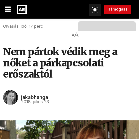
Támogass
Olvasási Idő: 17 perc
A
A
Nem pártok védik meg a
nőket a párkapcsolati
erőszaktól
jakabhanga
2018. július 23.