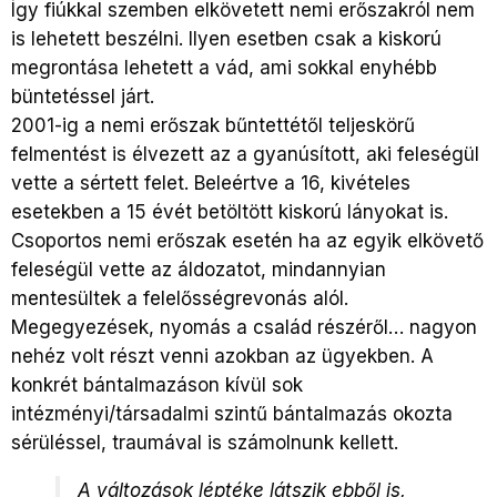
Így fiúkkal szemben elkövetett nemi erőszakról nem
is lehetett beszélni. Ilyen esetben csak a kiskorú
megrontása lehetett a vád, ami sokkal enyhébb
büntetéssel járt.
2001-ig a nemi erőszak bűntettétől teljeskörű
felmentést is élvezett az a gyanúsított, aki feleségül
vette a sértett felet. Beleértve a 16, kivételes
esetekben a 15 évét betöltött kiskorú lányokat is.
Csoportos nemi erőszak esetén ha az egyik elkövető
feleségül vette az áldozatot, mindannyian
mentesültek a felelősségrevonás alól.
Megegyezések, nyomás a család részéről… nagyon
nehéz volt részt venni azokban az ügyekben. A
konkrét bántalmazáson kívül sok
intézményi/társadalmi szintű bántalmazás okozta
sérüléssel, traumával is számolnunk kellett.
A változások léptéke látszik ebből is,