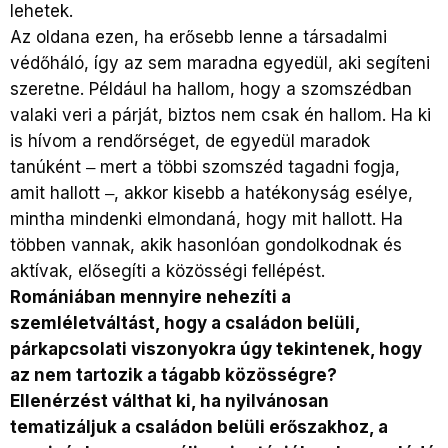
lehetek.
Az oldana ezen, ha erősebb lenne a társadalmi
védőháló, így az sem maradna egyedül, aki segíteni
szeretne. Például ha hallom, hogy a szomszédban
valaki veri a párját, biztos nem csak én hallom. Ha ki
is hívom a rendőrséget, de egyedül maradok
tanúként ‒ mert a többi szomszéd tagadni fogja,
amit hallott ‒, akkor kisebb a hatékonyság esélye,
mintha mindenki elmondaná, hogy mit hallott. Ha
többen vannak, akik hasonlóan gondolkodnak és
aktívak, elősegíti a közösségi fellépést.
Romániában mennyire nehezíti a
szemléletváltást, hogy a családon belüli,
párkapcsolati viszonyokra úgy tekintenek, hogy
az nem tartozik a tágabb közösségre?
Ellenérzést válthat ki, ha nyilvánosan
tematizáljuk a családon belüli erőszakhoz, a