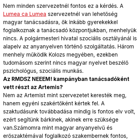
Nem minden szervezetnél fontos ez a kérdés. A
Lumea ca Lumea
szervezetnél van lehetőség
magyar tanácsadásra, ők inkább gyerekekkel
foglalkoznak a tanácsadó központjukban, menhelyük
nincs. A polgármesteri hivatal szociális osztályánál is
alapelv az anyanyelven történő szolgáltatás. Három
menhely működik Kolozs megyében, ezekben
tudomásom szerint nincs magyar nyelvet beszélő
pszichológus, szociális munkás.
Az RMDSZ NEEEM! kampányban tanácsadóként
vett részt az Artemis?
Nem az Artemist mint szervezetet keresték meg,
hanem egyéni szakértőként kértek fel. A
szaktudásunk továbbadása mindig is fontos elv volt,
ezért segítünk bárkinek, akinek erre szüksége
van.Számomra mint magyar anyanyelvű és
erőszaktémával foglalkozó szakembernek fontos,