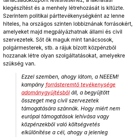
tanácsadóközpont létesítéséhez, a lakhatási
kiegészítést és a menhely létrehozását is kitűzte.
Szerintem politikai párttevékenységként az lenne
hiteles, ha országos szinten lobbiznának forrásokért,
amelyeket majd megpályázhatnak állami és civil
szervezetek. Sőt ők maguk mint tanácsosok,
polgármesterek, stb. a rájuk bízott közpénzből
hozzanak létre olyan szolgáltatásokat, amelyekre
szükség van.
Ezzel szemben, ahogy látom, a NEEEM!
kampány
forrásteremtő tevékenysége
adománygyűjtésből
áll, a begyűjtött
összeget meg civil szervezetek
támogatására szánnák. Hogy miért nem
európai támogatások lehívása vagy
közpénzekből való költségvetés
elkülönítése a cél, ahogy a jelenleg