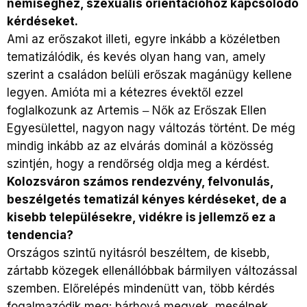
nemiséghez, szexuális orientációhoz kapcsolódó
kérdéseket.
Ami az erőszakot illeti, egyre inkább a közéletben
tematizálódik, és kevés olyan hang van, amely
szerint a családon belüli erőszak magánügy kellene
legyen. Amióta mi a kétezres évektől ezzel
foglalkozunk az Artemis ‒ Nők az Erőszak Ellen
Egyesülettel, nagyon nagy változás történt. De még
mindig inkább az az elvárás dominál a közösség
szintjén, hogy a rendőrség oldja meg a kérdést.
Kolozsváron számos rendezvény, felvonulás,
beszélgetés tematizál kényes kérdéseket, de a
kisebb településekre, vidékre is jellemző ez a
tendencia?
Országos szintű nyitásról beszéltem, de kisebb,
zártabb közegek ellenállóbbak bármilyen változással
szemben. Előrelépés mindenütt van, több kérdés
fogalmazódik meg: bárhová megyek, mesélnek,