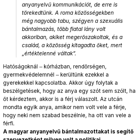
anyanyelvű kommunikációt, de erre is
törekedtünk. A roma közösségekben
még nagyobb tabu, szégyen a szexuális
bántalmazás, több fiatal lány volt
akkoriban, akiket megerőszakoltak, és a
család, a közösség kitagadta őket, mert
„értéktelenné váltak”.
Hatóságoknál ‒ kórházban, rendőrségen,
gyermekvédelemnél ‒ kerültünk ezekkel a
gyerekekkel kapcsolatba. Akkor úgy folytak a
beszélgetések, hogy az anya egy szót sem szólt, ha
őt kérdeztem, akkor is a férj válaszolt. Az utcán
mondta egyik anya, amikor nem volt vele a férje,
hogy neki nem szabad beszélnie, ha ott van vele a
férfi.
A magyar anyanyelvű bántalmazottakat is segítő
szervezetként milyen volt a politikai