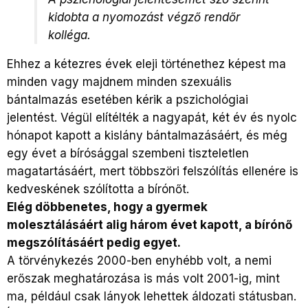
kidobta a nyomozást végző rendőr
kolléga.
Ehhez a kétezres évek eleji történethez képest ma
minden vagy majdnem minden szexuális
bántalmazás esetében kérik a pszichológiai
jelentést. Végül elítélték a nagyapát, két év és nyolc
hónapot kapott a kislány bántalmazásáért, és még
egy évet a bírósággal szembeni tiszteletlen
magatartásáért, mert többszöri felszólítás ellenére is
kedveskének szólította a bírónőt.
Elég döbbenetes, hogy a gyermek
molesztálásáért alig három évet kapott, a bírónő
megszólításáért pedig egyet.
A törvénykezés 2000-ben enyhébb volt, a nemi
erőszak meghatározása is más volt 2001-ig, mint
ma, például csak lányok lehettek áldozati státusban.