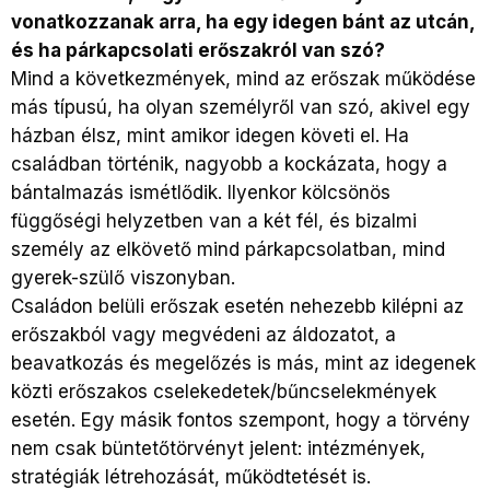
vonatkozzanak arra, ha egy idegen bánt az utcán,
és ha párkapcsolati erőszakról van szó?
Mind a következmények, mind az erőszak működése
más típusú, ha olyan személyről van szó, akivel egy
házban élsz, mint amikor idegen követi el. Ha
családban történik, nagyobb a kockázata, hogy a
bántalmazás ismétlődik. Ilyenkor kölcsönös
függőségi helyzetben van a két fél, és bizalmi
személy az elkövető mind párkapcsolatban, mind
gyerek-szülő viszonyban.
Családon belüli erőszak esetén nehezebb kilépni az
erőszakból vagy megvédeni az áldozatot, a
beavatkozás és megelőzés is más, mint az idegenek
közti erőszakos cselekedetek/bűncselekmények
esetén. Egy másik fontos szempont, hogy a törvény
nem csak büntetőtörvényt jelent: intézmények,
stratégiák létrehozását, működtetését is.