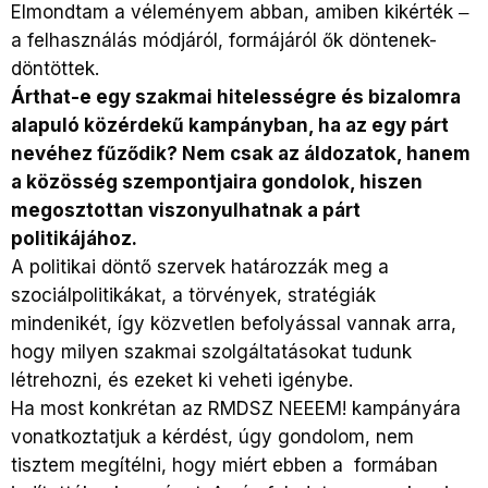
Elmondtam a véleményem abban, amiben kikérték ‒
a felhasználás módjáról, formájáról ők döntenek-
döntöttek.
Árthat-e egy szakmai hitelességre és bizalomra
alapuló közérdekű kampányban, ha az egy párt
nevéhez fűződik? Nem csak az áldozatok, hanem
a közösség szempontjaira gondolok, hiszen
megosztottan viszonyulhatnak a párt
politikájához.
A politikai döntő szervek határozzák meg a
szociálpolitikákat, a törvények, stratégiák
mindenikét, így közvetlen befolyással vannak arra,
hogy milyen szakmai szolgáltatásokat tudunk
létrehozni, és ezeket ki veheti igénybe.
Ha most konkrétan az RMDSZ NEEEM! kampányára
vonatkoztatjuk a kérdést, úgy gondolom, nem
tisztem megítélni, hogy miért ebben a formában