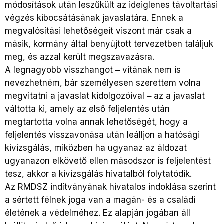
módosítások után leszűkült az ideiglenes távoltartási
végzés kibocsátásának javaslatára. Ennek a
megvalósítási lehetőségeit viszont már csak a
másik, kormány által benyújtott tervezetben találjuk
meg, és azzal került megszavazásra.
A legnagyobb visszhangot ‒ vitának nem is
nevezhetném, bár személyesen szerettem volna
megvitatni a javaslat kidolgozóival ‒ az a javaslat
váltotta ki, amely az első feljelentés után
megtartotta volna annak lehetőségét, hogy a
feljelentés visszavonása után leálljon a hatósági
kivizsgálás, miközben ha ugyanaz az áldozat
ugyanazon elkövető ellen másodszor is feljelentést
tesz, akkor a kivizsgálás hivatalból folytatódik.
Az RMDSZ indítványának hivatalos indoklása szerint
a sértett félnek joga van a magán- és a családi
életének a védelméhez. Ez alapján jogában áll