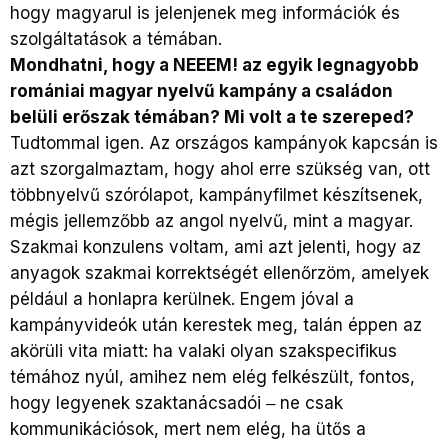
hogy magyarul is jelenjenek meg információk és
szolgáltatások a témában.
Mondhatni, hogy a NEEEM! az egyik legnagyobb
romániai magyar nyelvű kampány a családon
belüli erőszak témában? Mi volt a te szereped?
Tudtommal igen. Az országos kampányok kapcsán is
azt szorgalmaztam, hogy ahol erre szükség van, ott
többnyelvű szórólapot, kampányfilmet készítsenek,
mégis jellemzőbb az angol nyelvű, mint a magyar.
Szakmai konzulens voltam, ami azt jelenti, hogy az
anyagok szakmai korrektségét ellenőrzöm, amelyek
például a honlapra kerülnek. Engem jóval a
kampányvideók után kerestek meg, talán éppen az
akörüli vita miatt: ha valaki olyan szakspecifikus
témához nyúl, amihez nem elég felkészült, fontos,
hogy legyenek szaktanácsadói ‒ ne csak
kommunikációsok, mert nem elég, ha ütős a