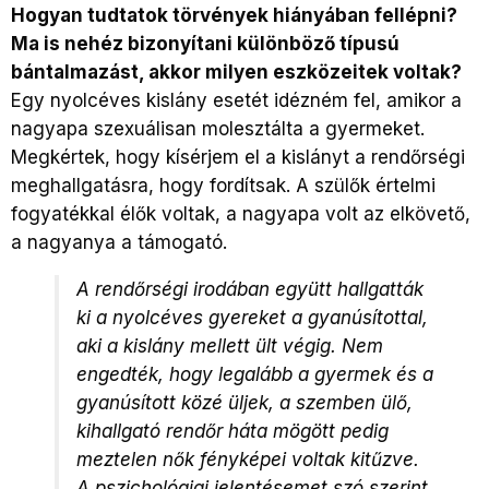
Hogyan tudtatok törvények hiányában fellépni?
Ma is nehéz bizonyítani különböző típusú
bántalmazást, akkor milyen eszközeitek voltak?
Egy nyolcéves kislány esetét idézném fel, amikor a
nagyapa szexuálisan molesztálta a gyermeket.
Megkértek, hogy kísérjem el a kislányt a rendőrségi
meghallgatásra, hogy fordítsak. A szülők értelmi
fogyatékkal élők voltak, a nagyapa volt az elkövető,
a nagyanya a támogató.
A rendőrségi irodában együtt hallgatták
ki a nyolcéves gyereket a gyanúsítottal,
aki a kislány mellett ült végig. Nem
engedték, hogy legalább a gyermek és a
gyanúsított közé üljek, a szemben ülő,
kihallgató rendőr háta mögött pedig
meztelen nők fényképei voltak kitűzve.
A pszichológiai jelentésemet szó szerint