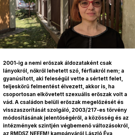
2001-ig a nemi erőszak áldozataként csak
lányokról, nőkről lehetett szó, férfiakról nem; a
gyanúsított, aki feleségül vette a sértett felet,
teljeskörű felmentést élvezett, akkor is, ha
csoportosan elkövetett szexuális erőszak volt a
vád. A
családon belüli erőszak megelőzését és
visszaszorítását szolgáló, 2003/217-es törvény
módosításának jelentőségéről, a közösség és az
intézmények szintjén végbemenő változásokról,
az RMDSZ NEEEM! kampányáról
László Éva