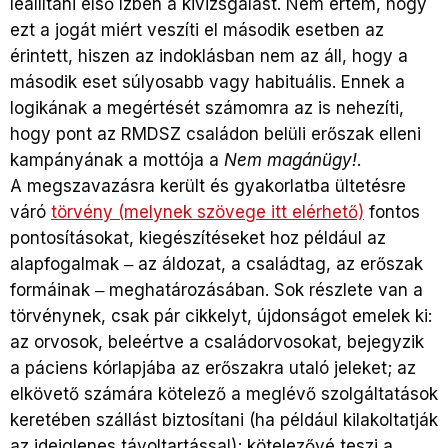
leállítani első ízben a kivizsgálást. Nem értem, hogy
ezt a jogát miért veszíti el második esetben az
érintett, hiszen az indoklásban nem az áll, hogy a
második eset súlyosabb vagy habituális. Ennek a
logikának a megértését számomra az is nehezíti,
hogy pont az RMDSZ családon belüli erőszak elleni
kampányának a mottója a
Nem magánügy!
.
A megszavazásra került és gyakorlatba ültetésre
váró
törvény (melynek szövege itt elérhető)
fontos
pontosításokat, kiegészítéseket hoz például az
alapfogalmak ‒ az áldozat, a családtag, az erőszak
formáinak ‒ meghatározásában. Sok részlete van a
törvénynek, csak pár cikkelyt, újdonságot emelek ki:
az orvosok, beleértve a családorvosokat, bejegyzik
a páciens kórlapjába az erőszakra utaló jeleket; az
elkövető számára kötelező a meglévő szolgáltatások
keretében szállást biztosítani (ha például kilakoltatják
az ideiglenes távoltartással); kötelezővé teszi a