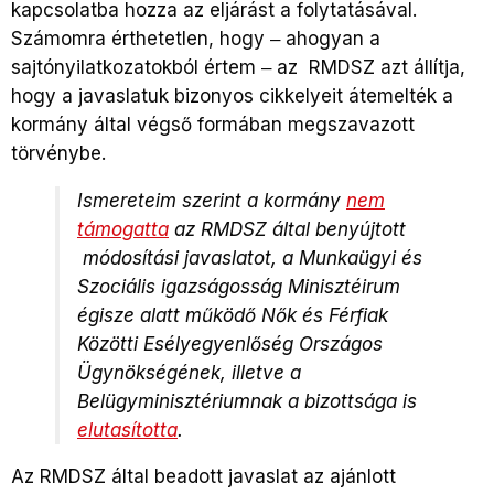
kapcsolatba hozza az eljárást a folytatásával.
Számomra érthetetlen, hogy ‒ ahogyan a
sajtónyilatkozatokból értem ‒ az RMDSZ azt állítja,
hogy a javaslatuk bizonyos cikkelyeit átemelték a
kormány által végső formában megszavazott
törvénybe.
Ismereteim szerint a kormány
nem
támogatta
az RMDSZ által benyújtott
módosítási javaslatot, a Munkaügyi és
Szociális igazságosság Minisztéirum
égisze alatt működő Nők és Férfiak
Közötti Esélyegyenlőség Országos
Ügynökségének, illetve a
Belügyminisztériumnak a bizottsága is
elutasította
.
Az RMDSZ által beadott javaslat az ajánlott