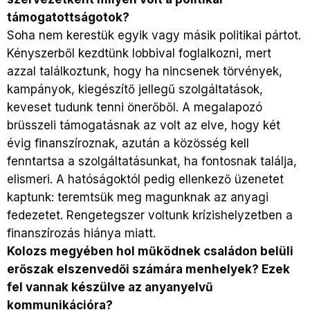
támogatottságotok?
Soha nem kerestük egyik vagy másik politikai pártot.
Kényszerből kezdtünk lobbival foglalkozni, mert
azzal találkoztunk, hogy ha nincsenek törvények,
kampányok, kiegészítő jellegű szolgáltatások,
keveset tudunk tenni önerőből. A megalapozó
brüsszeli támogatásnak az volt az elve, hogy két
évig finanszíroznak, azután a közösség kell
fenntartsa a szolgáltatásunkat, ha fontosnak találja,
elismeri. A hatóságoktól pedig ellenkező üzenetet
kaptunk: teremtsük meg magunknak az anyagi
fedezetet. Rengetegszer voltunk krízishelyzetben a
finanszírozás hiánya miatt.
Kolozs megyében hol működnek családon belüli
erőszak elszenvedői számára menhelyek? Ezek
fel vannak készülve az anyanyelvű
kommunikációra?