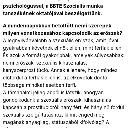
pszichológussal, a BBTE Szociális munka
tanszékének oktatójával beszélgettünk.
A mindennapokban betöltött nemi szerepek
milyen vonatkozásához kapcsolódik az erőszak?
A legnyilvánvalóbb a szexuális erőszak, amit jóval
gyakrabban követnek el nők ellen, mint férfiak ellen.
És azok a formái gyakoribbak, amelyek súlyosabbak:
nemi erőszak, szexuális kihasználás,
kényszerprostitúció. Annak ellenére, hogy mindez
előfordul a férfiak ellen is, az elkövetők döntő
többsége mindkét esetben férfi.
A társadalmi jelleg abból is látszik, ahogyan
gondolkodunk a szexuális erőszak, kihasználás
kapcsán a prostitúcióról: hány férfi és hány nő fordul
szexuális szolgáltatáshoz, ki mit enged meg
magának anyagilag, státuszából kifolyólag? A