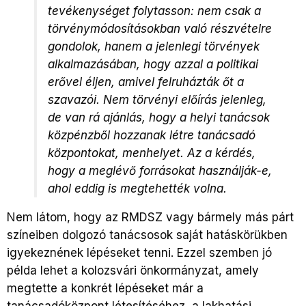
tevékenységet folytasson: nem csak a
törvénymódosításokban való részvételre
gondolok, hanem a jelenlegi törvények
alkalmazásában, hogy azzal a politikai
erővel éljen, amivel felruházták őt a
szavazói. Nem törvényi előírás jelenleg,
de van rá ajánlás, hogy a helyi tanácsok
közpénzből hozzanak létre tanácsadó
központokat, menhelyet. Az a kérdés,
hogy a meglévő forrásokat használják-e,
ahol eddig is megtehették volna.
Nem látom, hogy az RMDSZ vagy bármely más párt
színeiben dolgozó tanácsosok saját hatáskörükben
igyekeznének lépéseket tenni. Ezzel szemben jó
példa lehet a kolozsvári önkormányzat, amely
megtette a konkrét lépéseket már a