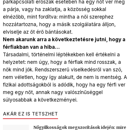
párkapcsolati erőszak esetében ha egy nőt ver meg
a párja, vagy ha zaklatja, a közösség sokkal
elnézőbb, mint fordítva: mintha a női szerephez
hozzátartozna, hogy a másik szolgálatára álljon,
elviselje az őt érő bántásokat.
Nem akarunk arra a következtetésre jutni, hogy a
férfiakban van a hiba…
Társadalmi, történelmi léptékekben kell értékelni a
helyzetet: nem úgy, hogy a férfiak mind rosszak, a
nők mind jók. Rendszerszerű viselkedésről van szó,
nem véletlen, hogy így alakult, de nem is mentség. A
fizikai adottságokból is adódik, hogy ha egy férfi ver
meg egy nőt, annak nagy valószínűséggel
súlyosabbak a következményei.
AKÁR EZ IS TETSZHET
Nőgyilkosságok megszorítások idején: mire