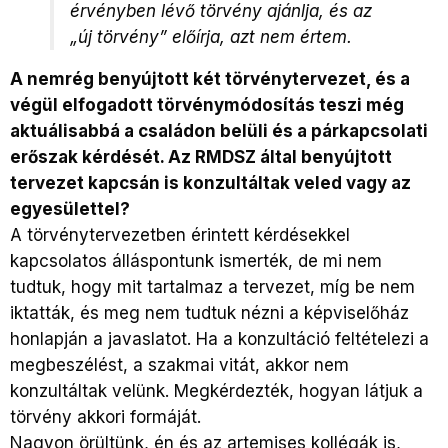
érvényben lévő törvény ajánlja, és az
„új törvény” előírja, azt nem értem.
A nemrég benyújtott két törvénytervezet, és a
végül elfogadott törvénymódosítás teszi még
aktuálisabbá a családon belüli és a párkapcsolati
erőszak kérdését. Az RMDSZ által benyújtott
tervezet kapcsán is konzultáltak veled vagy az
egyesülettel?
A törvénytervezetben érintett kérdésekkel
kapcsolatos álláspontunk ismerték, de mi nem
tudtuk, hogy mit tartalmaz a tervezet, míg be nem
iktatták, és meg nem tudtuk nézni a képviselőház
honlapján a javaslatot. Ha a konzultáció feltételezi a
megbeszélést, a szakmai vitát, akkor nem
konzultáltak velünk. Megkérdezték, hogyan látjuk a
törvény akkori formáját.
Nagyon örültünk, én és az artemises kollégák is,