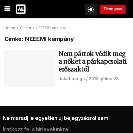
Támogass
Home
Címke
NEEEM! kampány
Címke:
NEEEM! kampány
Nem pártok védik meg
a nőket a párkapcsolati
erőszaktól
Jakabhanga
2018. július 23.
Ne maradj le egyetlen új bejegyzésről sem!
Iratkozz fel a hírlevelünkre!