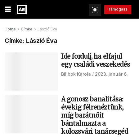
Támogass
Home
Címke
László Éva
Címke:
László Éva
Ide fordulj, ha elfajul
egy családi veszekedés
Bilibók Karola
2023. január 6.
A gonosz banalitása:
évekig félrenéztünk,
míg barátnőit
bántalmazta a
kolozsvári tanársegéd