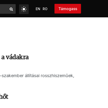
Támogass
EN
RO
l a vádakra
ő-szakember állításai rosszhiszeműek,
hőt