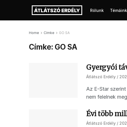
Rólunk
Témáink
Home
Címke
GO SA
Címke:
GO SA
Gyergyói táv
Átlátszó Erdély
2020
Az E-Star szerint
nem felelnek meg 
Évi több mil
Átlátszó Erdély
2020