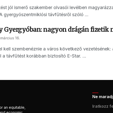
ést jól ismerő szakember olvasói levélben magyarázza
A gyergyószentmiklósi távfűtésről szóló ...
 Gyergyóban: nagyon drágán fizetik m
 március 16.
l kell szembenéznie a város következő vezetésének: 
l a távfűtést korábban biztosító E-Star. ...
Ne maradj 
Iratkozz fe
or an equitable,
l and economic