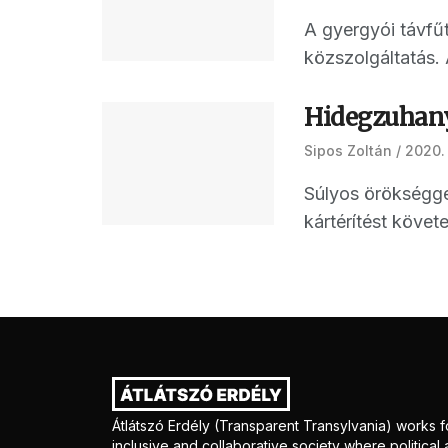
A gyergyói távfűt
közszolgáltatás. 
Hidegzuhany
Sipos Zoltán
2020.
Súlyos örökségge
kártérítést követe
Átlátszó Erdély (Transparent Transylvania) works f
inclusive and collaborative society where politica