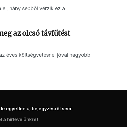
 el, hány sebből vérzik ez a
eg az olcsó távfűtést
az éves költségvetésnél jóval nagyobb
le egyetlen új bejegyzésről sem!
l a hírlevelünkre!