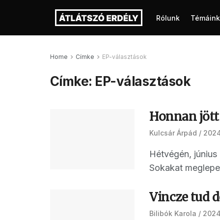
Rólunk
Témáink
Home
Címke
EP-választások
Címke:
EP-választások
Honnan jött
Kulcsár Árpád
2024
Hétvégén, június
Sokakat meglepett
Vincze tud 
Bilibók Karola
2024.