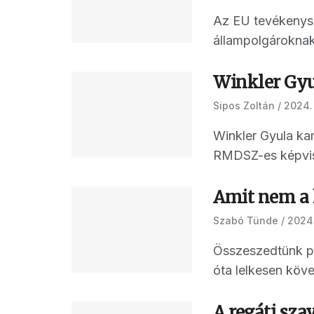
Az EU tevékenysé
állampolgároknak 
Winkler Gyu
Sipos Zoltán
2024. 
Winkler Gyula ka
RMDSZ-es képvisel
Amit nem a 
Szabó Tünde
2024.
Összeszedtünk pá
óta lelkesen köve
A regáti sz