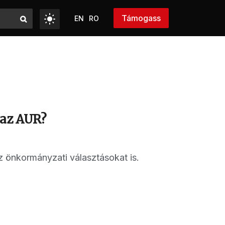
Támogass
EN
RO
 az AUR?
z önkormányzati választásokat is.