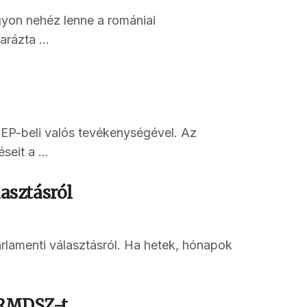
yon nehéz lenne a romániai
rázta ...
P-beli valós tevékenységével. Az
eit a ...
asztásról
lamenti választásról. Ha hetek, hónapok
z RMDSZ-t