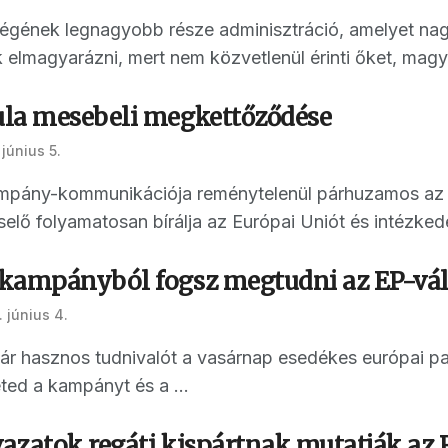
gének legnagyobb része adminisztráció, amelyet nag
elmagyarázni, mert nem közvetlenül érinti őket, magya
la mesebeli megkettőződése
június 5.
mpány-kommunikációja reménytelenül párhuzamos az E
ő folyamatosan bírálja az Európai Uniót és intézkedés
kampányból fogsz megtudni az EP-vál
 június 4.
r hasznos tudnivalót a vasárnap esedékes európai par
ted a kampányt és a ...
avazatok regáti kispártnak mutatják a