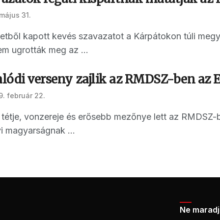
május 31.
etből kapott kevés szavazatot a Kárpátokon túli me
em ugrották meg az ...
alódi verseny zajlik az RMDSZ-ben az E
9. február 22.
 tétje, vonzereje és erősebb mezőnye lett az RMDSZ-be
yi magyarságnak ...
Ne maradj 