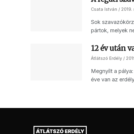
Csata István
2019. 
Sok szavazókörz
pártok, melyek n
12 év után v
Átlátszó Erdély
201
Megnyílt a pálya:
éve van az erdél