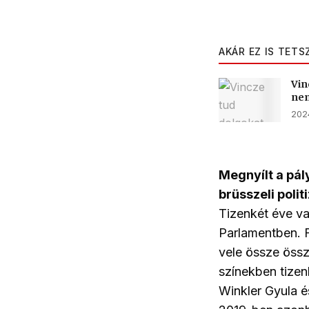
AKÁR EZ IS TETS
Vin
nem
2024
Megnyílt a pál
brüsszeli polit
Tizenkét éve va
Parlamentben. 
vele össze öss
színekben tizen
Winkler Gyula 