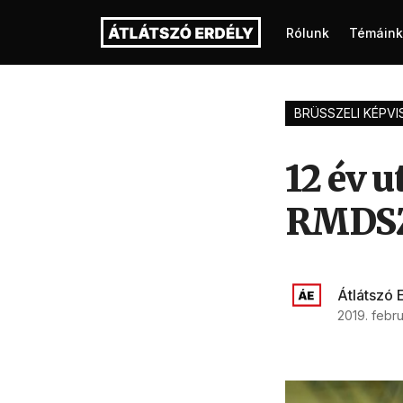
Rólunk
Témáink
BRÜSSZELI KÉPVI
12 év u
RMDSZ-
Átlátszó 
2019. febru