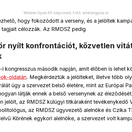
Winkler Gyula EP-képviselő. Fotó: winklergyula.ro
ezhető, hogy fokozódott a verseny, és a jelöltek kam
 tagjait célozzák. Az RMDSZ pedig
ör nyílt konfrontációt, közvetlen vitá
k
-i kongresszus második napján, amit élőben is lehet k
k-oldalán
. Megkérdeztük a jelölteket, illetve több ol
 rálát úgy a szervezet belső életére, mint az Európai 
hogyan látják ennek a belső versenynek az éleződését
n jelölt, az RMDSZ külügyi titkáraként tevékenykedő 
politológus, az RMDSZ ügyvezető alelnöke és Czika T
vű Körének egykori alelnöke, a szervezet volt kam