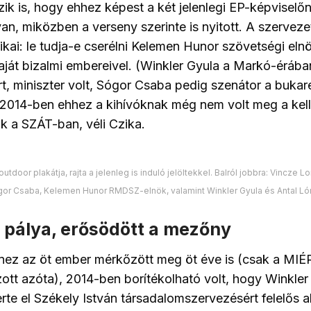
ik is, hogy ehhez képest a két jelenlegi EP-képviselő
van, miközben a verseny szerinte is nyitott. A szervezet
ikai: le tudja-e cserélni Kelemen Hunor szövetségi el
aját bizalmi embereivel. (Winkler Gyula a Markó-érába
rt, miniszter volt, Sógor Csaba pedig szenátor a bukare
 2014-ben ehhez a kihívóknak még nem volt meg a kel
 a SZÁT-ban, véli Czika.
door plakátja, rajta a jelenleg is induló jelöltekkel. Balról jobbra: Vincze Lo
or Csaba, Kelemen Hunor RMDSZ-elnök, valamint Winkler Gyula és Antal Ló
 pálya, erősödött a mezőny
anez az öt ember mérkőzött meg öt éve is (csak a MIÉ
ott azóta), 2014-ben borítékolható volt, hogy Winkler
erte el Székely István társadalomszervezésért felelős a