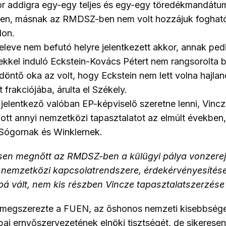
or addigra egy-egy teljes és egy-egy töredékmandátu
en, másnak az RMDSZ-ben nem volt hozzájuk fogható
don.
eleve nem befutó helyre jelentkezett akkor, annak ped
yekkel induló Eckstein-Kovács Pétert nem rangsorolta b
döntő oka az volt, hogy Eckstein nem lett volna hajlan
frakciójába, árulta el Székely.
 jelentkező valóban EP-képviselő szeretne lenni, Vin
ott annyi nemzetközi tapasztalatot az elmúlt években,
 Sógornak és Winklernek.
sen megnőtt az RMDSZ-ben a külügyi pálya vonzereje
emzetközi kapcsolatrendszere, érdekérvényesítése
bá vált, nem kis részben Vincze tapasztalatszerzése
egszerezte a FUEN, az őshonos nemzeti kisebbségek
ai ernyőszervezetének elnöki tisztségét, de sikeresen