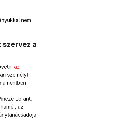
pányukkal nem
t szervez a
övetni
az
yan személyt,
Parlamentben
.
Vincze Loránt,
ihamér, az
pánytanácsadója