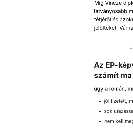
Míg Vincze dipl
látványosabb mo
tétjéről és azo
jelölteket. Várh
H
Az EP-képv
számít ma
úgy a román, mi
jól fizetett,
sok utazássa
nem kell meg