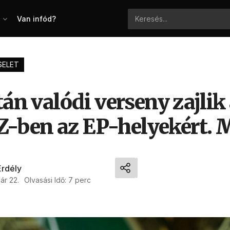
Van infód?
SELET
tán valódi verseny zajlik
ben az EP-helyekért. M
Erdély
ár 22.
Olvasási Idő: 7 perc