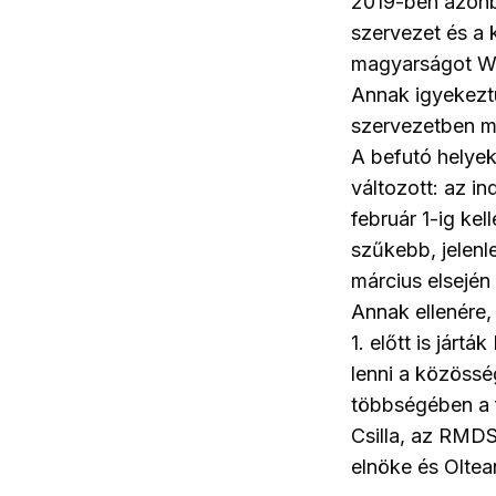
2019-ben azonba
szervezet és a
magyarságot Win
Annak igyekeztün
szervezetben min
A befutó helye
változott: az i
február 1-ig ke
szűkebb, jelenl
március elsején 
Annak ellenére, 
1. előtt is járt
lenni a közössé
többségében a f
Csilla, az RMDS
elnöke és Olte