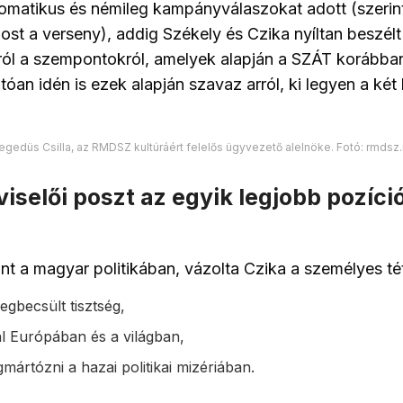
omatikus és némileg kampányválaszokat adott (szerint
st a verseny), addig Székely és Czika nyíltan beszélt a
król a szempontokról, amelyek alapján a SZÁT korábban
atóan idén is ezek alapján szavaz arról, ki legyen a két
egedüs Csilla, az RMDSZ kultúráért felelős ügyvezető alelnöke. Fotó: rmdsz.
iselői poszt az egyik legjobb pozíci
nt a magyar politikában, vázolta Czika a személyes tét
 megbecsült tisztség,
l Európában és a világban,
mártózni a hazai politikai mizériában.