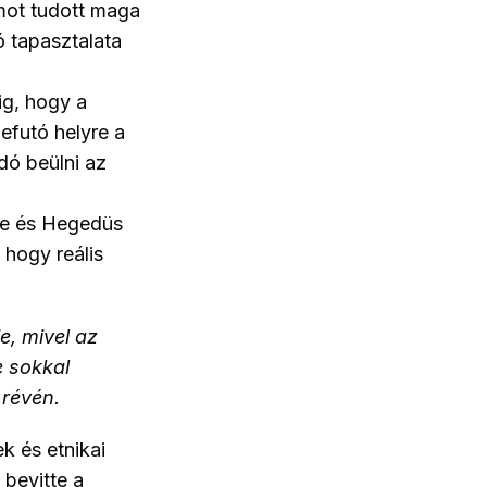
mot tudott maga
 tapasztalata
ig, hogy a
efutó helyre a
dó beülni az
cze és Hegedüs
 hogy reális
, mivel az
 sokkal
 révén.
 és etnikai
 bevitte a