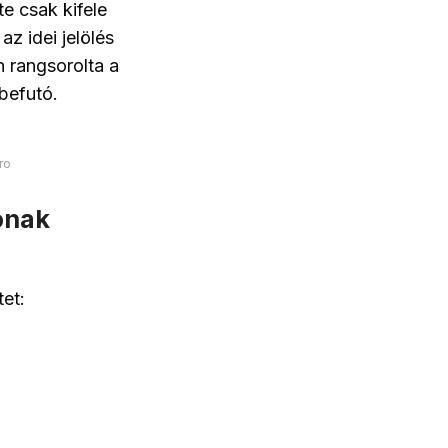
e csak kifele
z idei jelölés
 rangsorolta a
 befutó.
ro
ónak
et: