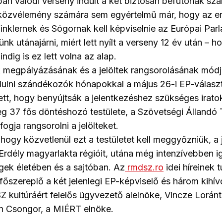
n valódi verseny indult a két biztosan befutónak szám
 közvélemény számára sem egyértelmű már, hogy az er
klernek és Sógornak kell képviselnie az Európai Par
k utánajárni, miért lett nyílt a verseny 12 év után – hol
dig is ez lett volna az alap.
k megpályázásának és a jelöltek rangsorolásának mód
ndulni szándékozók hónapokkal a május 26-i EP-választ
llett, hogy benyújtsák a jelentkezéshez szükséges ira
eg 37 fős döntéshozó testülete, a Szövetségi Állandó
fogja rangsorolni a jelölteket.
hogy közvetlenül ezt a testületet kell meggyőzniük, a j
ák Erdély magyarlakta régióit, utána még intenzívebben 
gek életében és a sajtóban. Az
rmdsz.ro
idei híreinek 
őszereplő a két jelenlegi EP-képviselő és három kihí
Z kultúráért felelős ügyvezető alelnöke, Vincze Lorán
an Csongor, a MIÉRT elnöke.