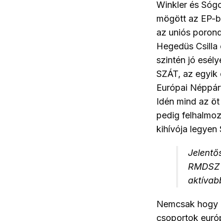
Winkler és Sóg
mögött az EP-b
az uniós poron
Hegedüs Csilla 
szintén jó esél
SZÁT, az egyik 
Európai Néppárt 
Idén mind az öt
pedig felhalmoz
kihívója legyen
Jelentő
RMDSZ n
aktívab
Nemcsak hogy m
csoportok európ