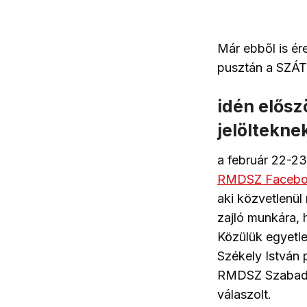
Már ebből is ér
pusztán a SZÁT
idén elősz
jelöltekne
a február 22-23
RMDSZ Faceboo
aki közvetlenül
zajló munkára, 
Közülük egyetle
Székely István 
RMDSZ Szabadel
válaszolt.