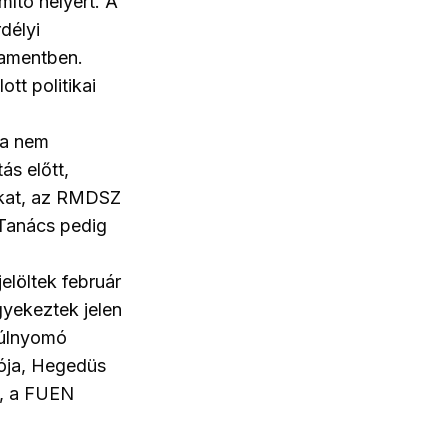
ító helyért. A
délyi
lamentben.
ott politikai
ja nem
ás előtt,
tokat, az RMDSZ
 Tanács pedig
elöltek február
igyekeztek jelen
túlnyomó
vója, Hegedüs
t, a FUEN