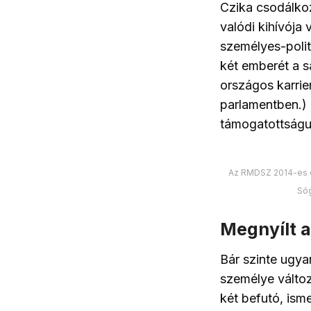
Czika csodálkoz
valódi kihívója 
személyes-polit
két emberét a s
országos karrie
parlamentben.)
támogatottságuk
Az RMDSZ 2014-es out
Sóg
Megnyílt a
Bár szinte ugy
személye változ
két befutó, ism