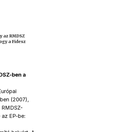
gy az RMDSZ
ogy a Fidesz
MDSZ-ben a
Európai
ében (2007),
t, RMDSZ-
e az EP-be: