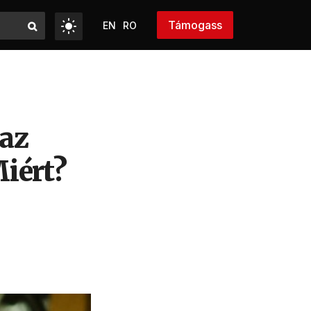
Támogass
EN
RO
 az
iért?