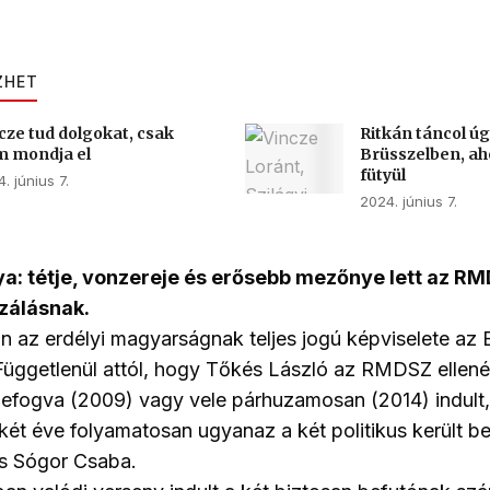
ZHET
cze tud dolgokat, csak
Ritkán táncol ú
 mondja el
Brüsszelben, ah
fütyül
. június 7.
2024. június 7.
ya: tétje, vonzereje és erősebb mezőnye lett az R
izálásnak.
n az erdélyi magyarságnak teljes jogú képviselete az 
Függetlenül attól, hogy Tőkés László az RMDSZ ellen
zefogva (2009) vagy vele párhuzamosan (2014) indul
két éve folyamatosan ugyanaz a két politikus került b
és Sógor Csaba.