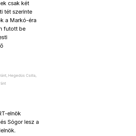
nek csak két
i tét szerinte
nök a Markó-éra
n futott be
sti
lő
ránt, Hegedüs Csilla,
ránt
RT-elnök
 és Sógor lesz a
lelnök.