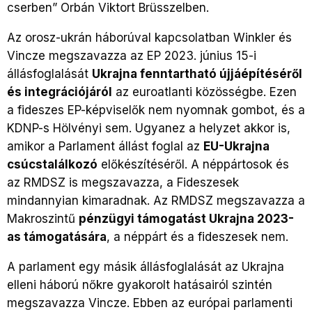
cserben” Orbán Viktort Brüsszelben.
Az orosz-ukrán háborúval kapcsolatban Winkler és
Vincze megszavazza az EP 2023. június 15-i
állásfoglalását
Ukrajna fenntartható újjáépítéséről
és integrációjáról
az euroatlanti közösségbe. Ezen
a fideszes EP-képviselők nem nyomnak gombot, és a
KDNP-s Hölvényi sem. Ugyanez a helyzet akkor is,
amikor a Parlament állást foglal az
EU-Ukrajna
csúcstalálkozó
előkészítéséről. A néppártosok és
az RMDSZ is megszavazza, a Fideszesek
mindannyian kimaradnak. Az RMDSZ megszavazza a
Makroszintű
pénzügyi támogatást Ukrajna 2023-
as támogatására
, a néppárt és a fideszesek nem.
A parlament egy másik állásfoglalását az Ukrajna
elleni háború nőkre gyakorolt hatásairól szintén
megszavazza Vincze. Ebben az európai parlamenti