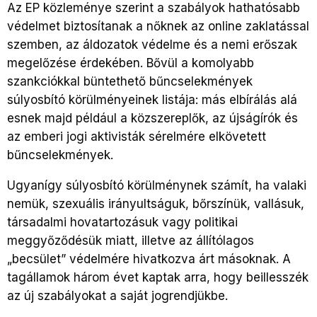
Az EP közleménye szerint a szabályok hathatósabb
védelmet biztosítanak a nőknek az online zaklatással
szemben, az áldozatok védelme és a nemi erőszak
megelőzése érdekében. Bővül a komolyabb
szankciókkal büntethető bűncselekmények
súlyosbító körülményeinek listája: más elbírálás alá
esnek majd például a közszereplők, az újságírók és
az emberi jogi aktivisták sérelmére elkövetett
bűncselekmények.
Ugyanígy súlyosbító körülménynek számít, ha valaki
nemük, szexuális irányultságuk, bőrszínük, vallásuk,
társadalmi hovatartozásuk vagy politikai
meggyőződésük miatt, illetve az állítólagos
„becsület” védelmére hivatkozva árt másoknak. A
tagállamok három évet kaptak arra, hogy beillesszék
az új szabályokat a saját jogrendjükbe.