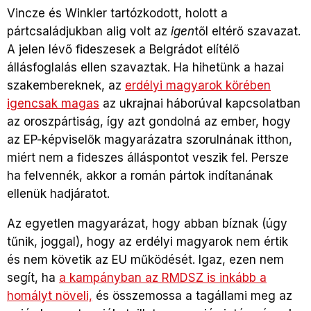
Vincze és Winkler tartózkodott, holott a
pártcsaládjukban alig volt az
igen
től eltérő szavazat.
A jelen lévő fideszesek a Belgrádot elítélő
állásfoglalás ellen szavaztak. Ha hihetünk a hazai
szakembereknek, az
erdélyi magyarok körében
igencsak magas
az ukrajnai háborúval kapcsolatban
az oroszpártiság, így azt gondolná az ember, hogy
az EP-képviselők magyarázatra szorulnának itthon,
miért nem a fideszes álláspontot veszik fel. Persze
ha felvennék, akkor a román pártok indítanának
ellenük hadjáratot.
Az egyetlen magyarázat, hogy abban bíznak (úgy
tűnik, joggal), hogy az erdélyi magyarok nem értik
és nem követik az EU működését. Igaz, ezen nem
segít, ha
a kampányban az RMDSZ is inkább a
homályt növeli,
és összemossa a tagállami meg az