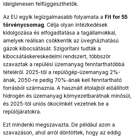
ideiglenesen felfüggeszthetők.
Az EU egyik legizgalmasabb folyamata a
Fit for 55
törvénycsomag
. Célja olyan intézkedések
kidolgozása és elfogadtatása a tagállamokkal,
amelyek reálisan csökkentik az üvegházhatású
gázok kibocsátását. Szigorítani tudták a
kibocsátáskereskedelmi rendszert, többször
szavaztak a repülési üzemanyag fenntarthatóbbá
tételéről. 2025-től a repülőgép-üzemanyag 2%-
ának, 2050-re pedig 70%-ának kell fenntartható
forrásból származnia. A használt étolajból előállított
hidrogén és üzemanyag környezetbarátnak minősül,
és 2025-től uniós ökocímkét vezetnek be a
repülőjáratokra.
Ezt mindenki megszavazta. De például azon a
szavazáson, ahol arról döntöttek, hogy az eddig