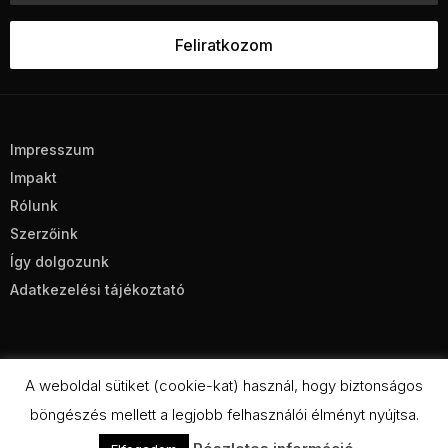
Impresszum
Impakt
Rólunk
Szerzőink
Így dolgozunk
Adatkezelési tájékoztató
A weboldal sütiket (cookie-kat) használ, hogy biztonságos
böngészés mellett a legjobb felhasználói élményt nyújtsa.
CC BY-NC-SA 4.0