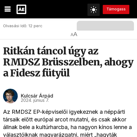
Támogass
Olvasási Idő: 12 perc
A
A
Ritkán táncol úgy az
RMDSZ Brüsszelben, ahogy
a Fidesz fütyül
Kulcsár Árpád
2024. június 7.
Az RMDSZ EP-képviselői igyekeznek a néppárti
társaik előtt európai arcot mutatni, és csak akkor
állnak bele a kultúrharcba, ha nagyon kínos lenne a
választóiknak magyarázgatni, miért „hagyták