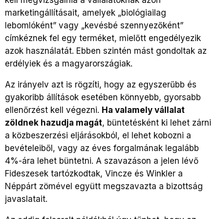
marketingállításait, amelyek „biológiailag
lebomlóként” vagy „kevésbé szennyezőként”
címkéznek fel egy terméket, mielőtt engedélyezik
azok használatát. Ebben szintén mást gondoltak az
erdélyiek és a magyarországiak.
Az irányelv azt is rögzíti, hogy az egyszerűbb és
gyakoribb állítások esetében könnyebb, gyorsabb
ellenőrzést kell végezni.
Ha valamely vállalat
zöldnek hazudja magát
, büntetésként ki lehet zárni
a közbeszerzési eljárásokból, el lehet kobozni a
bevételeiből, vagy az éves forgalmának legalább
4%-ára lehet büntetni. A szavazáson a jelen lévő
Fideszesek tartózkodtak, Vincze és Winkler a
Néppárt zömével együtt megszavazta a bizottság
javaslatait.