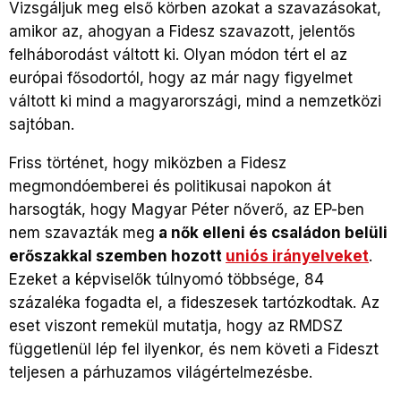
Vizsgáljuk meg első körben azokat a szavazásokat,
amikor az, ahogyan a Fidesz szavazott, jelentős
felháborodást váltott ki. Olyan módon tért el az
európai fősodortól, hogy az már nagy figyelmet
váltott ki mind a magyarországi, mind a nemzetközi
sajtóban.
Friss történet, hogy miközben a Fidesz
megmondóemberei és politikusai napokon át
harsogták, hogy Magyar Péter nőverő, az EP-ben
nem szavazták meg
a nők elleni és családon belüli
erőszakkal szemben hozott
uniós irányelveket
.
Ezeket a képviselők túlnyomó többsége, 84
százaléka fogadta el, a fideszesek tartózkodtak. Az
eset viszont remekül mutatja, hogy az RMDSZ
függetlenül lép fel ilyenkor, és nem követi a Fideszt
teljesen a párhuzamos világértelmezésbe.