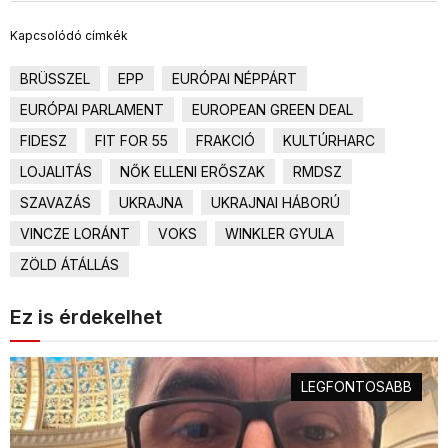
Kapcsolódó címkék
BRÜSSZEL
EPP
EURÓPAI NÉPPÁRT
EURÓPAI PARLAMENT
EUROPEAN GREEN DEAL
FIDESZ
FIT FOR 55
FRAKCIÓ
KULTÚRHARC
LOJALITÁS
NŐK ELLENI ERŐSZAK
RMDSZ
SZAVAZÁS
UKRAJNA
UKRAJNAI HÁBORÚ
VINCZE LORÁNT
VOKS
WINKLER GYULA
ZÖLD ÁTÁLLÁS
Ez is érdekelhet
LEGFONTOSABB