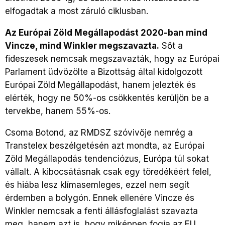
elfogadtak a most záruló ciklusban.
Az Európai Zöld Megállapodást 2020-ban mind
Vincze, mind Winkler megszavazta.
Sőt a
fideszesek nemcsak megszavazták, hogy az Európai
Parlament üdvözölte a Bizottság által kidolgozott
Európai Zöld Megállapodást, hanem jelezték és
elérték, hogy ne 50%-os csökkentés kerüljön be a
tervekbe, hanem 55%-os.
Csoma Botond, az RMDSZ szóvivője nemrég a
Transtelex beszélgetésén azt mondta, az Európai
Zöld Megállapodás tendenciózus, Európa túl sokat
vállalt. A kibocsátásnak csak egy töredékéért felel,
és hiába lesz klímasemleges, ezzel nem segít
érdemben a bolygón. Ennek ellenére Vincze és
Winkler nemcsak a fenti állásfoglalást szavazta
meg, hanem azt is, hogy miképpen fogja az EU