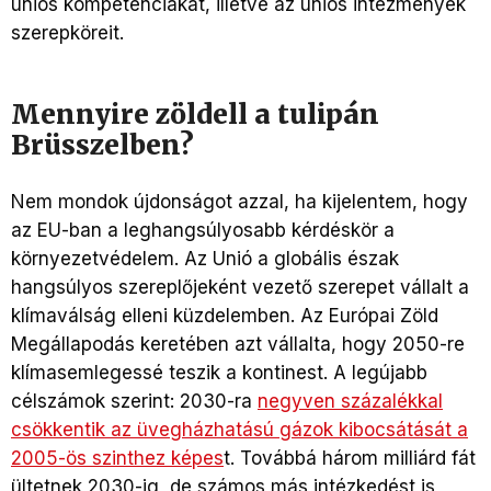
uniós kompetenciákat, illetve az uniós intézmények
szerepköreit.
Mennyire zöldell a tulipán
Brüsszelben?
Nem mondok újdonságot azzal, ha kijelentem, hogy
az EU-ban a leghangsúlyosabb kérdéskör a
környezetvédelem. Az Unió a globális észak
hangsúlyos szereplőjeként vezető szerepet vállalt a
klímaválság elleni küzdelemben. Az Európai Zöld
Megállapodás keretében azt vállalta, hogy 2050-re
klímasemlegessé teszik a kontinest. A legújabb
célszámok szerint: 2030-ra
negyven százalékkal
csökkentik az üvegházhatású gázok kibocsátását a
2005-ös szinthez képes
t. Továbbá három milliárd fát
ültetnek 2030-ig, de számos más intézkedést is