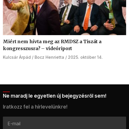
Miért nem hívta meg az RMDSZ a Tiszát a
kongresszusra? – videóriport
Kulcsár Árpád
Bocz Henrietta
2025. október 14.
Ne maradj le egyetlen új bejegyzésről sem!
Iratkozz fel a hírlevelünkre!