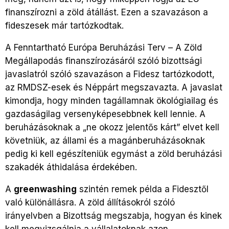
finanszírozni a zöld átállást. Ezen a szavazáson a
fideszesek már tartózkodtak.
A Fenntartható Európa Beruházási Terv – A Zöld
Megállapodás finanszírozásáról szóló bizottsági
javaslatról szóló szavazáson a Fidesz tartózkodott,
az RMDSZ-esek és Néppárt megszavazta. A javaslat
kimondja, hogy minden tagállamnak ökológiailag és
gazdaságilag versenyképesebbnek kell lennie. A
beruházásoknak a „ne okozz jelentős kárt” elvet kell
követniük, az állami és a magánberuházásoknak
pedig ki kell egészíteniük egymást a zöld beruházási
szakadék áthidalása érdekében.
A
greenwashing
szintén remek példa a Fidesztől
való különállásra. A zöld állításokról szóló
irányelvben a Bizottság megszabja, hogyan és kinek
kell megvizsgálnia a vállalatoknak azon