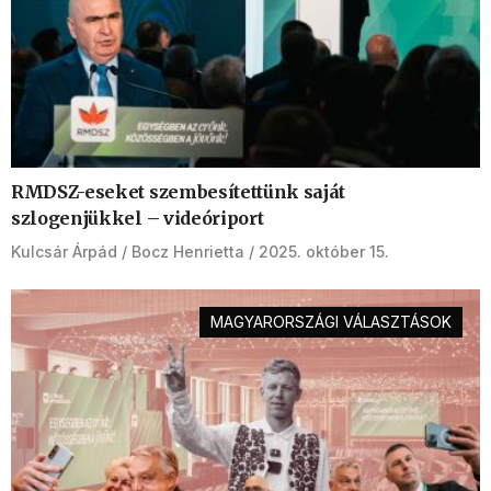
RMDSZ-eseket szembesítettünk saját
szlogenjükkel – videóriport
Kulcsár Árpád
Bocz Henrietta
2025. október 15.
MAGYARORSZÁGI VÁLASZTÁSOK