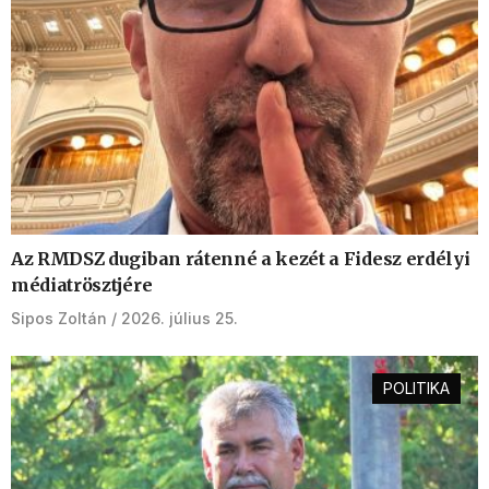
Az RMDSZ dugiban rátenné a kezét a Fidesz erdélyi
médiatrösztjére
Sipos Zoltán
2026. július 25.
POLITIKA