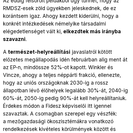
Az eddig felsorolt példákból úgy tűnhet, hogy az
RMDSZ-esek zöld ügyekben jeleskednek, de ez
korántsem igaz. Ahogy kezdett kiderülni, hogy a
konkrét intézkedések némelyike társadalmi
elégedetlenséget vált ki,
elkezdtek más irányba
szavazni
.
A
természet-helyreállítási
javaslatról kötött
előzetes megállapodás idén februárban alig ment át
az EP-n, mindössze 52%-ot kapott. Winkler és
Vincze, ahogy a teljes néppárti frakció, ellenezte,
hogy az uniós országoknak 2030-ig a rossz
állapotban lévő élőhelyek legalább 30%-át, 2040-ig
60%-át, 2050-ig pedig 90%-át kell helyreállítaniuk.
Érdekes módon a Fidesz képviselői itt igennel
szavaztak. A csomagban szerepel egy vészfék:
a mezőgazdasági ökoszisztémákra vonatkozó
rendelkezések kivételes körülmények között és