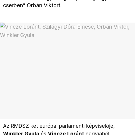
cserben” Orbán Viktort.
Az RMDSZ két európai parlamenti képviselője,
Winkler Gyula
és
Vincze Loránt
nagyjából