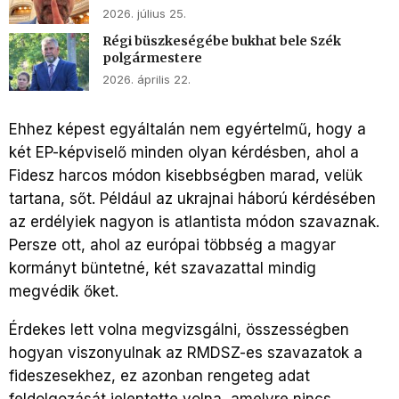
2026. július 25.
Régi büszkeségébe bukhat bele Szék
polgármestere
2026. április 22.
Ehhez képest egyáltalán nem egyértelmű, hogy a
két EP-képviselő minden olyan kérdésben, ahol a
Fidesz harcos módon kisebbségben marad, velük
tartana, sőt. Például az ukrajnai háború kérdésében
az erdélyiek nagyon is atlantista módon szavaznak.
Persze ott, ahol az európai többség a magyar
kormányt büntetné, két szavazattal mindig
megvédik őket.
Érdekes lett volna megvizsgálni, összességben
hogyan viszonyulnak az RMDSZ-es szavazatok a
fideszesekhez, ez azonban rengeteg adat
feldolgozását jelentette volna, amelyre nincs