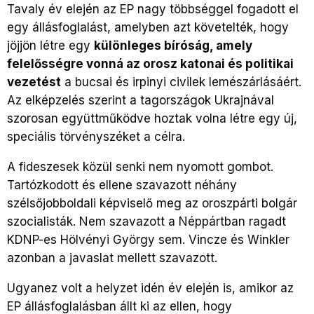
Tavaly év elején az EP nagy többséggel fogadott el
egy állásfoglalást, amelyben azt követelték, hogy
jöjjön létre egy
különleges bíróság, amely
felelősségre vonná az orosz katonai és politikai
vezetést
a bucsai és irpinyi civilek lemészárlásáért.
Az elképzelés szerint a tagországok Ukrajnával
szorosan együttműködve hoztak volna létre egy új,
speciális törvényszéket a célra.
A fideszesek közül senki nem nyomott gombot.
Tartózkodott és ellene szavazott néhány
szélsőjobboldali képviselő meg az oroszpárti bolgár
szocialisták. Nem szavazott a Néppártban ragadt
KDNP-es Hölvényi György sem. Vincze és Winkler
azonban a javaslat mellett szavazott.
Ugyanez volt a helyzet idén év elején is, amikor az
EP állásfoglalásban állt ki az ellen, hogy