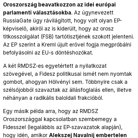
Oroszország beavatkozzon az idei európai
parlamenti választásokba
. Az úgynevezett
RussiaGate ügy rávilágított, hogy volt olyan EP-
képviselő, akiről az is kiderült, hogy az orosz
titkosszolgálat (FSB) tartótisztjének szokott jelenteni.
Az EP szerint a Kreml újult erővel fogja megpróbálni
befolyásolni az EU-s döntéshozókat.
A két RMDSZ-es egyetértett a nyilatkozat
szövegével, a Fidesz politikusai ismét nem nyomtak
gombot, ahogyan Hölvényi sem. Többnyire csak a
szélsőjobból szavaztak az állásfoglalás ellen, illetve
néhányan a radikális baloldali frakcióból.
Egy másik példa arra, hogy az RMDSZ
Oroszországgal kapcsolatban szembemegy a
Fidesszel (legalábbis az EP-szavazatok alapján),
hogy idén, amikor
Alekszej Navalnij embertelen