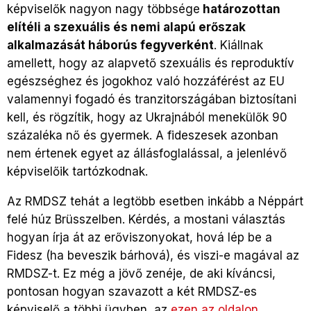
képviselők nagyon nagy többsége
határozottan
elítéli a szexuális és nemi alapú erőszak
alkalmazását háborús fegyverként
. Kiállnak
amellett, hogy az alapvető szexuális és reproduktív
egészséghez és jogokhoz való hozzáférést az EU
valamennyi fogadó és tranzitországában biztosítani
kell, és rögzítik, hogy az Ukrajnából menekülők 90
százaléka nő és gyermek. A fideszesek azonban
nem értenek egyet az állásfoglalással, a jelenlévő
képviselőik tartózkodnak.
Az RMDSZ tehát a legtöbb esetben inkább a Néppárt
felé húz Brüsszelben. Kérdés, a mostani választás
hogyan írja át az erőviszonyokat, hová lép be a
Fidesz (ha beveszik bárhová), és viszi-e magával az
RMDSZ-t. Ez még a jövő zenéje, de aki kíváncsi,
pontosan hogyan szavazott a két RMDSZ-es
képviselő a többi ügyben, az
ezen az oldalon