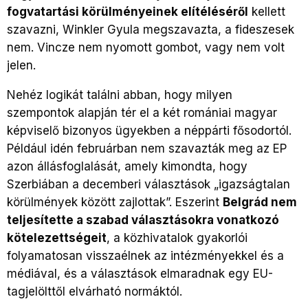
fogvatartási körülményeinek elítéléséről
kellett
szavazni, Winkler Gyula megszavazta, a fideszesek
nem. Vincze nem nyomott gombot, vagy nem volt
jelen.
Nehéz logikát találni abban, hogy milyen
szempontok alapján tér el a két romániai magyar
képviselő bizonyos ügyekben a néppárti fősodortól.
Például idén februárban nem szavazták meg az EP
azon állásfoglalását, amely kimondta, hogy
Szerbiában a decemberi választások „igazságtalan
körülmények között zajlottak”. Eszerint
Belgrád nem
teljesítette a szabad választásokra vonatkozó
kötelezettségeit
, a közhivatalok gyakorlói
folyamatosan visszaélnek az intézményekkel és a
médiával, és a választások elmaradnak egy EU-
tagjelölttől elvárható normáktól.