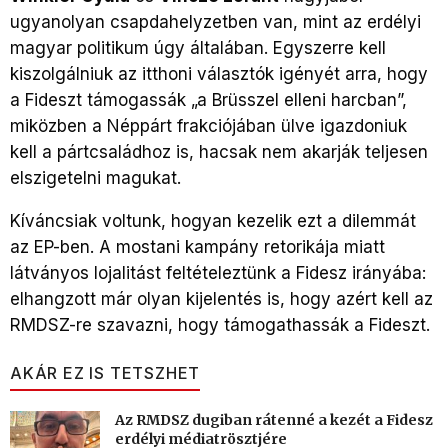
ugyanolyan csapdahelyzetben van, mint az erdélyi
magyar politikum úgy általában. Egyszerre kell
kiszolgálniuk az itthoni választók igényét arra, hogy
a Fideszt támogassák „a Brüsszel elleni harcban”,
miközben a Néppárt frakciójában ülve igazdoniuk
kell a pártcsaládhoz is, hacsak nem akarják teljesen
elszigetelni magukat.
Kíváncsiak voltunk, hogyan kezelik ezt a dilemmát
az EP-ben. A mostani kampány retorikája miatt
látványos lojalitást feltételeztünk a Fidesz irányába:
elhangzott már olyan kijelentés is, hogy azért kell az
RMDSZ-re szavazni, hogy támogathassák a Fideszt.
AKÁR EZ IS TETSZHET
Az RMDSZ dugiban rátenné a kezét a Fidesz
erdélyi médiatrösztjére