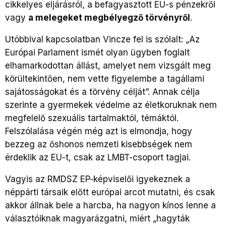
cikkelyes eljárásról, a befagyasztott EU-s pénzekről
vagy
a melegeket megbélyegző törvényről
.
Utóbbival kapcsolatban Vincze fel is szólalt: „Az
Európai Parlament ismét olyan ügyben foglalt
elhamarkodottan állást, amelyet nem vizsgált meg
körültekintően, nem vette figyelembe a tagállami
sajátosságokat és a törvény célját”. Annak célja
szerinte a gyermekek védelme az életkoruknak nem
megfelelő szexuális tartalmaktól, témáktól.
Felszólalása végén még azt is elmondja, hogy
bezzeg az őshonos nemzeti kisebbségek nem
érdeklik az EU-t, csak az LMBT-csoport tagjai.
Vagyis az RMDSZ EP-képviselői igyekeznek a
néppárti társaik előtt európai arcot mutatni, és csak
akkor állnak bele a harcba, ha nagyon kínos lenne a
választóiknak magyarázgatni, miért „hagyták