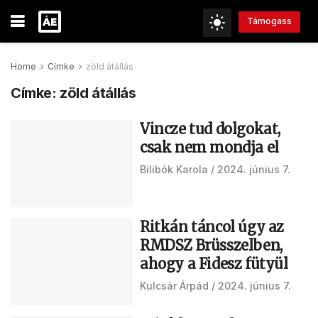
Támogass
Home
Címke
zöld átállás
Címke:
zöld átállás
Vincze tud dolgokat,
csak nem mondja el
Bilibók Karola
2024. június 7.
Ritkán táncol úgy az
RMDSZ Brüsszelben,
ahogy a Fidesz fütyül
Kulcsár Árpád
2024. június 7.