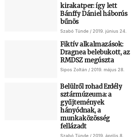
kirakatper: így lett
Bánffy Dániel háborús
bűnös
Szabó Tünde
2019. június 24.
Fiktív alkalmazások:
Dragnea belebukott, az
RMDSZ megúszta
Sipos Zoltán
2019. május 28.
Belülről rohad Erdély
sztármúzeuma: a
gyűjtemények
hányódnak, a
munkaközösség
fellázadt
Szabó Tünde
2019. április 8.