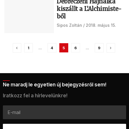
Debreczeni Hajnalka
kiszállt a L’Alchimiste-
ből
Sipos Zoltán
2018. május 15.
1
…
4
5
6
…
9
Ne maradj le egyetlen új bejegyzésről sem!
Iratkozz fel a hírlevelünkre!