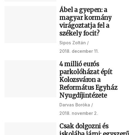
Ábel a gyepen: a
magyar kormány
virágoztatja fel a
székely focit?
Sipos Zoltán
2018. december 11.
4 millió eurós
parkolóházat épít
Kolozsváron a
Református Egyház
Nyugdíjintézete
Darvas Boróka
2018. november 2.
Csak dolgozni és
iskolába járni: egyszerű,