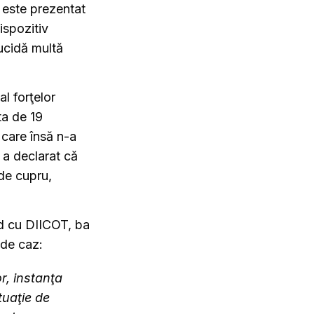
 este prezentat
ispozitiv
 ucidă multă
al forţelor
ta de 19
care însă n-a
 a declarat că
 de cupru,
rd cu DIICOT, ba
 de caz:
r, instanţa
tuaţie de