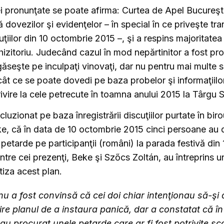
i pronunţate se poate afirma: Curtea de Apel Bucureşt
ă dovezilor şi evidenţelor – în special în ce priveşte tra
cuţiilor din 10 octombrie 2015 –, şi a respins majoritatea
hizitoriu. Judecând cazul în mod nepărtinitor a fost pr
 găseşte pe inculpaţi vinovaţi, dar nu pentru mai multe 
cât ce se poate dovedi pe baza probelor şi informaţiilor
rivire la cele petrecute în toamna anului 2015 la Târgu 
luzionat pe baza înregistrării discuţiilor purtate în biro
, că în data de 10 octombrie 2015 cinci persoane au 
 petarde pe participanţii (români) la parada festivă din 
intre cei prezenţi, Beke şi Szőcs Zoltán, au întreprins 
tiza acest plan.
nu a fost convinsă că cei doi chiar intenţionau să-şi 
ire planul de a instaura panică, dar a constatat că în
au procurat unele petarde care ar fi fost potrivite sco