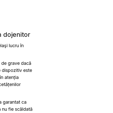
 dojenitor
aşi lucru în
em de grave dacă
e dispozitiv este
în atenția
cetățenilor
a garantat ca
 nu fie scăldată