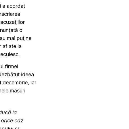
i a acordat
nscrierea
 acuzaţiilor
onunţată o
sau mai puţine
 aflate la
Secuiesc.
ul firmei
dezbătut ideea
1 decembrie, iar
unele măsuri
ducă la
 orice caz
pului şi