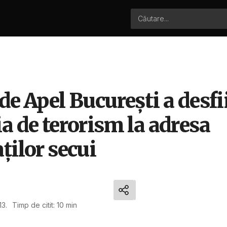
de Apel Bucureşti a desfi
a de terorism la adresa
ţilor secui
z
13.
Timp de citit: 10 min