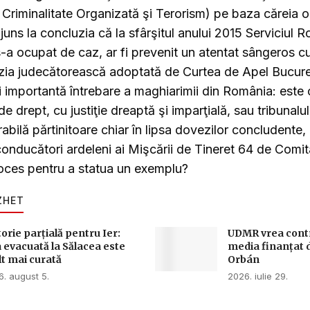
e Criminalitate Organizată şi Terorism) pe baza căreia o
uns la concluzia că la sfârşitul anului 2015 Serviciul 
 s-a ocupat de caz, ar fi prevenit un atentat sângeros 
izia judecătorească adoptată de Curtea de Apel Bucure
i importantă întrebare a maghiarimii din România: este 
de drept, cu justiţie dreaptă şi imparţială, sau tribunal
abilă părtinitoare chiar în lipsa dovezilor concludente,
nducători ardeleni ai Mişcării de Tineret 64 de Comita
oces pentru a statua un exemplu?
ZHET
torie parțială pentru Ier:
UDMR vrea contro
 evacuată la Sălacea este
media finanțat 
t mai curată
Orbán
. august 5.
2026. iulie 29.