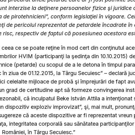
nt interzise la deţinere persoanelor fizice şi juridice
a de pirotehnicieni”, conform legislaţiei în vigoare. Ce
ţi de pericolul reprezentat de petardele încadrate în
e risc, respectiv de faptul că posesiunea acestora est
i, ceea ce se poate reţine în mod cert din conţinutul aces
mbrilor HVIM (participanţi la şedinţa din 10.10.2015) d
hnice (petarde) cu scopul de a le detona în timpul para
 în ziua de 01.12.2015, la Târgu Secuiesc” – declară ju
ci celelalte mijloace de probă şi împrejurări de fapt av
un grad de certitudine apt să formeze convingerea inst
ezonabil, că inculpatul Beke István Attila a intenţionat 
 dispozitiv exploziv improvizat”, şi, mai mult, pronunţ
ugereze că aceste dispozitive ar fi reprezentat vreun p
ţa, integritatea corporală sau sănătatea participanţilor
a României, în Târgu Secuiesc.”