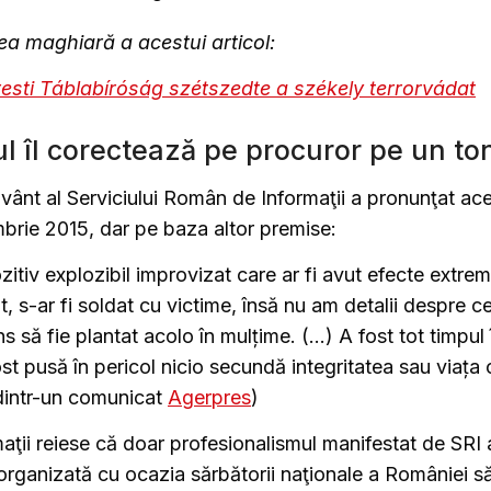
ea maghiară a acestui articol:
esti Táblabíróság szétszedte a székely terrorvádat
l îl corectează pe procuror pe un ton
vânt al Serviciului Român de Informaţii a pronunţat acel
brie 2015, dar pe baza altor premise:
zitiv explozibil improvizat care ar fi avut efecte extr
at, s-ar fi soldat cu victime, însă nu am detalii despre c
s să fie plantat acolo în mulțime. (…) A fost tot timpul 
st pusă în pericol nicio secundă integritatea sau viața 
 dintr-un comunicat
Agerpres
)
aţii reiese că doar profesionalismul manifestat de SRI 
organizată cu ocazia sărbătorii naţionale a României să