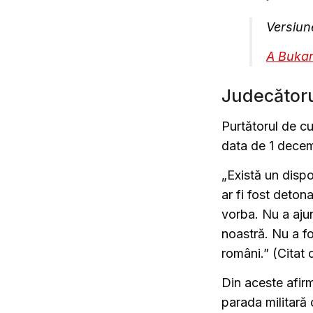
Versiun
A Bukar
Judecătoru
Purtătorul de cu
data de 1 decem
„Există un dispo
ar fi fost deton
vorba. Nu a ajun
noastră. Nu a fo
români.” (Citat
Din aceste afirm
parada militară 