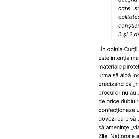
care „su
calitate
conştien
3 şi 2 d
„În opinia Curţi
este intenţia me
materiale pirote
urma să aibă loc
precizând că „ni
procuror nu au 
de orice dubiu r
confecţioneze un
dovezi care să s
să ameninţe „via
Zilei Naţionale 