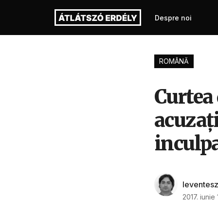
Despre noi
ROMÂNĂ
Curtea 
acuzaţi
inculpa
leventes
2017. iunie 