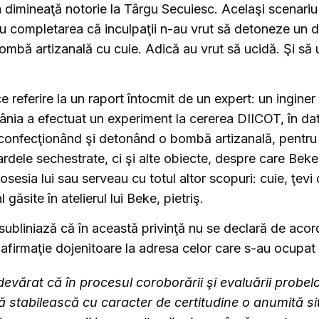
a dimineaţă notorie la Târgu Secuiesc. Acelaşi scenariu
 cu completarea că inculpaţii n-au vrut să detoneze un d
ombă artizanală cu cuie. Adică au vrut să ucidă. Şi să
e referire la un raport întocmit de un expert: un inginer 
nia a efectuat un experiment la cererea DIICOT, în da
 confecţionând şi detonând o bombă artizanală, pentru 
ardele sechestrate, ci şi alte obiecte, despre care Beke
osesia lui sau serveau cu totul altor scopuri: cuie, ţevi
găsite în atelierul lui Beke, pietriş.
subliniază că în această privinţă nu se declară de aco
 afirmaţie dojenitoare la adresa celor care s-au ocupat
evărat că în procesul coroborării şi evaluării probelo
ă stabilească cu caracter de certitudine o anumită si