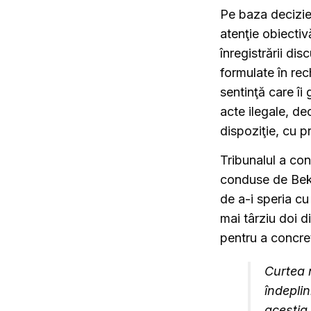
Pe baza decizie
atenţie obiectiv
înregistrării dis
formulate în rec
sentinţă care îi
acte ilegale, de
dispoziţie, cu p
Tribunalul a conc
conduse de Beke
de a-i speria cu
mai târziu doi d
pentru a concre
Curtea 
îndeplin
aceştia 