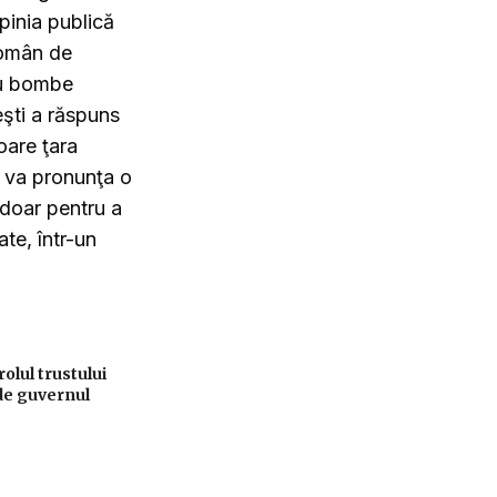
pinia publică
Român de
cu bombe
şti a răspuns
oare ţara
ul va pronunţa o
 doar pentru a
te, într-un
lul trustului
de guvernul