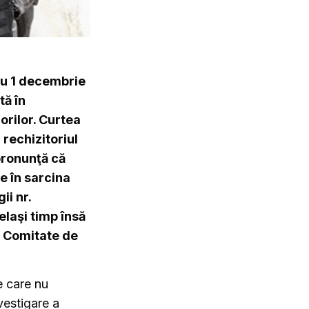
tru 1 decembrie
tă în
orilor. Curtea
 rechizitoriul
 pronunţă că
e în sarcina
ii nr.
laşi timp însă
e Comitate de
e care nu
vestigare a