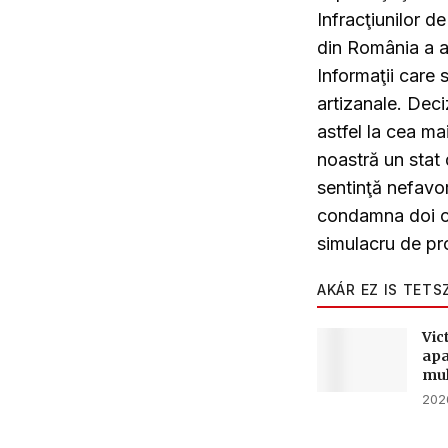
Infracţiunilor d
din România a aj
Informaţii care
artizanale. Dec
astfel la cea ma
noastră un stat 
sentinţă nefavor
condamna doi co
simulacru de pr
AKÁR EZ IS TETS
Vic
apa
mul
2026