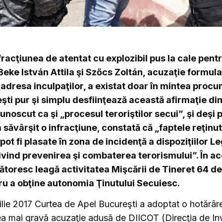
fracţiunea de atentat cu explozibil pus la cale pen
eke István Attila şi Szőcs Zoltán, acuzaţie formula
a adresa inculpaţilor, a existat doar în mintea procur
ti pur şi simplu desfiinţează această afirmaţie din
unoscut ca şi „procesul teroriştilor secui”, şi deşi
 săvârşit o infracţiune, constată că „faptele reţinut
pot fi plasate în zona de incidenţă a dispoziţiilor Leg
vind prevenirea şi combaterea terorismului”. În ace
ătoresc leagă activitatea Mişcării de Tineret 64 d
u a obţine autonomia Ţinutului Secuiesc.
rilie 2017 Curtea de Apel Bucureşti a adoptat o hotărâr
a mai gravă acuzaţie adusă de DIICOT (Direcţia de In