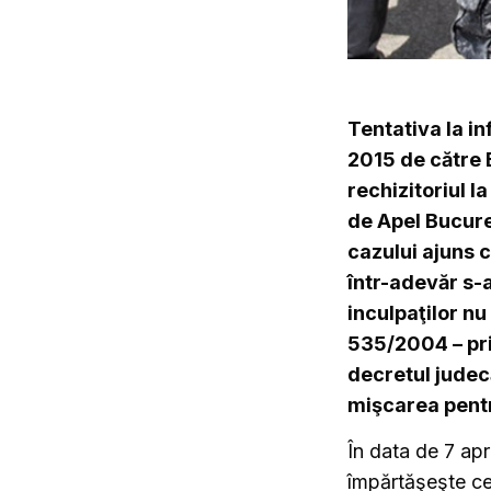
Tentativa la in
2015 de către B
rechizitoriul l
de Apel Bucureş
cazului ajuns c
într-adevăr s-a
inculpaţilor nu 
535/2004 – pri
decretul judec
mişcarea pentr
În data de 7 ap
împărtăşeşte ce