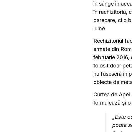
în sânge în ace
în rechizitoriu,
oarecare, ci o b
lume.
Rechizitoriul fac
armate din Româ
februarie 2016,
folosit doar pet
nu fuseseră în p
obiecte de metal 
Curtea de Apel 
formulează şi o
„Este ad
poate s