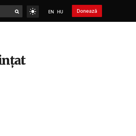
Donează
EN
HU
inţat