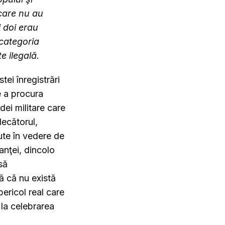
 care nu au
i doi erau
 categoria
e ilegală.
tei înregistrări
e a procura
dei militare care
decătorul,
ute în vedere de
anţei, dincolo
să
ă că nu există
ericol real care
 la celebrarea