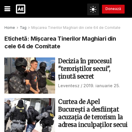
Donează
Home
Tag
Mişcarea Tinerilor Maghiari din cele 64 de Comitate
Etichetă:
Mişcarea Tinerilor Maghiari din
cele 64 de Comitate
Decizia în procesul
"teroriştilor secui",
ţinută secret
Leventesz
2019. ianuarie 25.
Curtea de Apel
Bucureşti a desfiinţat
acuzaţia de terorism la
adresa inculpaţilor secui