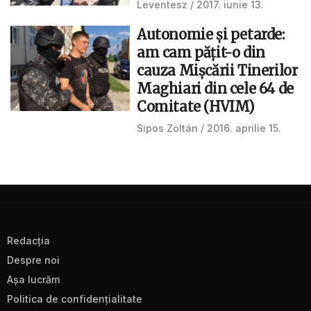
Leventesz
2017. iunie 13.
Autonomie şi petarde:
am cam păţit-o din
cauza Mişcării Tinerilor
Maghiari din cele 64 de
Comitate (HVIM)
Sipos Zoltán
2016. aprilie 15.
Redacţia
Despre noi
Aşa lucrăm
Politica de confidenţialitate