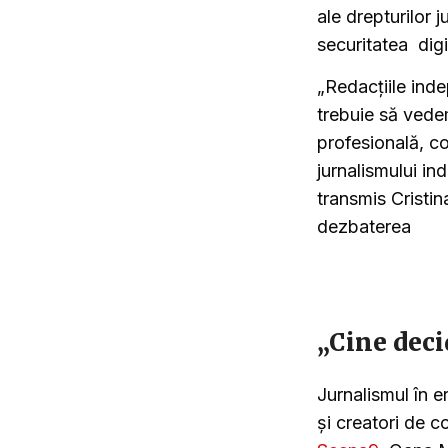
ale drepturilor j
securitatea digi
„Redacțiile ind
trebuie să vede
profesională, co
jurnalismului in
transmis Cristi
dezbaterea
„Cine deci
Jurnalismul în er
și creatori de c