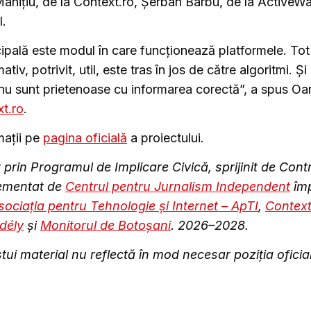
anițiu, de la Context.ro, Șerban Barbu, de la ActiveWa
I.
ipală este modul în care funcționează platformele. Tot
ativ, potrivit, util, este tras în jos de către algoritmi. Și
e nu sunt prietenoase cu informarea corectă”, a spus Oa
t.ro
.
mații pe
pagina oficială
a proiectului.
 prin Programul de Implicare Civică, sprijinit de Cont
lementat de
Centrul pentru Jurnalism Independent
îm
sociația pentru Tehnologie și Internet – ApTI
,
Context
dély
şi
Monitorul de Botoşani
. 2026–2028.
ui material nu reflectă în mod necesar poziția oficial