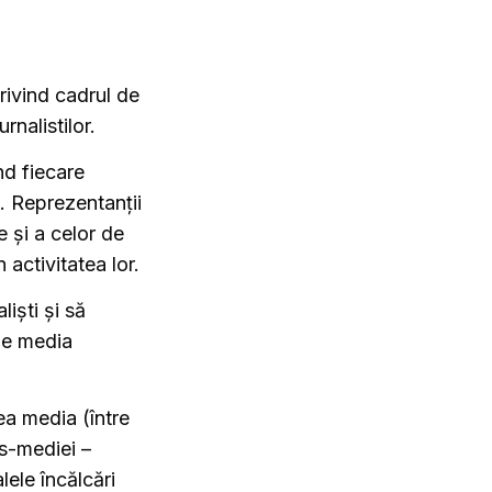
rivind cadrul de
rnalistilor.
nd fiecare
e. Reprezentanții
e și a celor de
 activitatea lor.
liști și să
de media
ea media (între
s-mediei –
ele încălcări