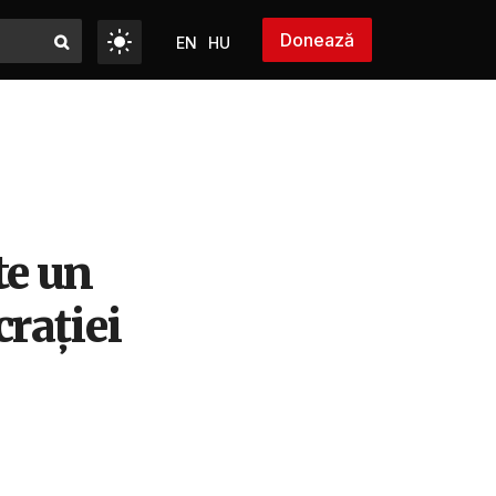
Donează
EN
HU
te un
crației