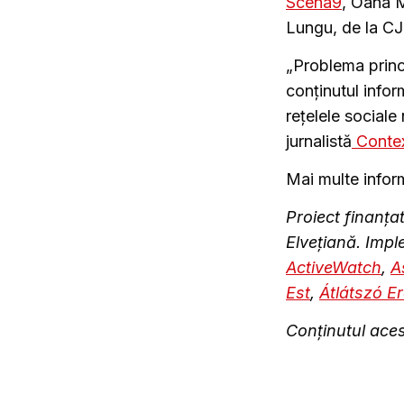
Scena9
, Oana M
Lungu, de la CJ
„Problema princ
conținutul inform
rețelele social
jurnalistă
Contex
Mai multe infor
Proiect finanțat
Elvețiană. Imp
ActiveWatch
,
A
Est
,
Átlátszó Er
Conținutul acest