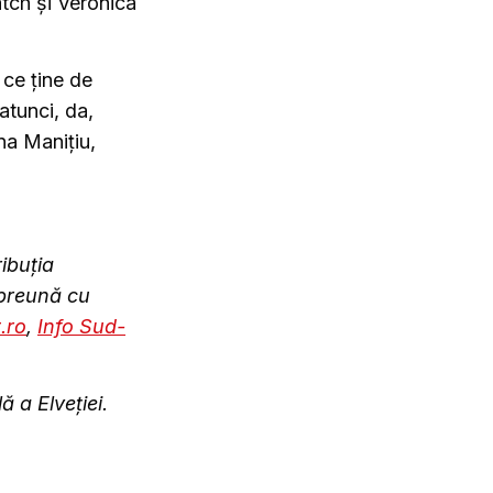
tch și Veronica
 ce ține de
 atunci, da,
na Manițiu,
ribuția
preună cu
.ro
,
Info Sud-
ă a Elveției.