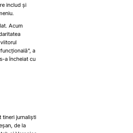
re includ și
meniu.
olat. Acum
aritatea
iitorul
funcțională”, a
s-a încheiat cu
tineri jurnaliști
eșan, de la