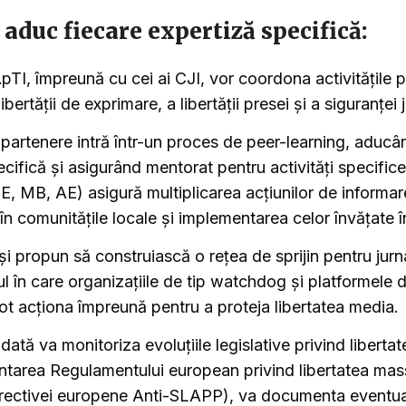
 aduc fiecare expertiză specifică:
pTI, împreună cu cei ai CJI, vor coordona activitățile p
bertății de exprimare, a libertății presei și a siguranței ju
e partenere intră într-un proces de peer-learning, aducâ
ecifică și asigurând mentorat pentru activități specific
SE, MB, AE) asigură multiplicarea acțiunilor de informar
n comunitățile locale și implementarea celor învățate în
își propun să construiască o rețea de sprijin pentru jurna
l în care organizațiile de tip watchdog și platformele 
t acționa împreună pentru a proteja libertatea media.
ată va monitoriza evoluțiile legislative privind libertat
ntarea Regulamentului european privind libertatea mas
ectivei europene Anti-SLAPP), va documenta eventual