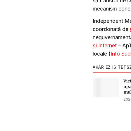
să transforme c
mecanism concre
Independent Me
coordonată de
neguvernamenta
și Internet
– ApT
locale (
Info Sud
AKÁR EZ IS TETS
Vic
apa
mul
2026