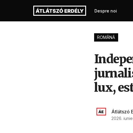
Despre noi
ROMÂNĂ
Indepe
jurnal
lux, es
Átlátszó 
2026. iunie