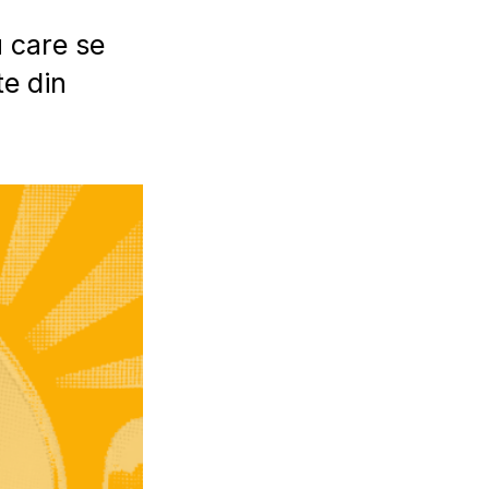
u care se
te din