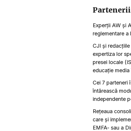
Partenerii
Experții AW și A
reglementare a li
CJI și redacțiil
expertiza lor sp
presei locale (I
educație media î
Cei 7 parteneri 
întărească modu
independente po
Rețeaua consolid
care și impleme
EMFA- sau a Dir