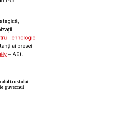
într-un
ategică,
izații
tru Tehnologie
tanți ai presei
ély
– AE).
lul trustului
de guvernul