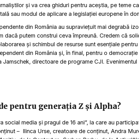
urnaliștilor și va crea ghiduri pentru aceștia, pe teme ca
tală sau modul de aplicare a legislației europene în do
ependente din România au supraviețuit mai degrabă iz
m dacă putem construi ceva împreună. Credem că solid
laborarea și schimbul de resurse sunt esențiale pentru v
dependent din România și, în final, pentru o democrație 
na Jamschek, directoare de programe CJI. Evenimentul 
de pentru generația Z și Alpha?
a social media și pragul de 16 ani”, la care au participat 
onținut – Ilinca Urse, creatoare de conținut, Andra Mur