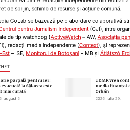
olaborarea dintre redacțiile independente din România 
t de sprijin, schimb de resurse și acțiune comună.
dia CoLab se bazează pe o abordare colaborativă str
Centrul pentru Jurnalism Independent
(CJI), între organ
le de tip watchdog (
ActiveWatch
– AW,
Asociația pen
I), redacții media independente (
Context
), și reprezen
-Est
– ISE,
Monitorul de Botoșani
– MB și
Átlátszó Erd
ZHET
torie parțială pentru Ier:
UDMR vrea contro
 evacuată la Sălacea este
media finanțat 
t mai curată
Orbán
. august 5.
2026. iulie 29.