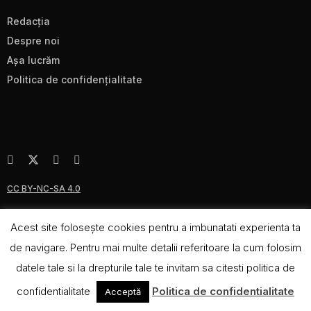
Redacţia
Despre noi
Aşa lucrăm
Politica de confidenţialitate
CC BY-NC-SA 4.0
Acest site foloseşte cookies pentru a imbunatati experienta ta
de navigare. Pentru mai multe detalii referitoare la cum folosim
datele tale si la drepturile tale te invitam sa citesti politica de
confidentialitate
Politica de confidentialitate
Acceptă