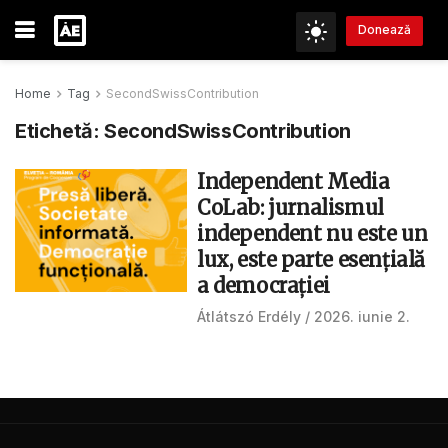
Donează
Home
Tag
SecondSwissContribution
Etichetă:
SecondSwissContribution
Independent Media
CoLab: jurnalismul
independent nu este un
lux, este parte esențială
a democrației
Átlátszó Erdély
2026. iunie 2.