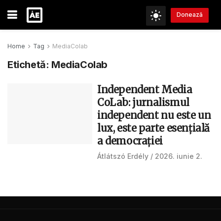
Donează
Home
Tag
MediaColab
Etichetă:
MediaColab
Independent Media
CoLab: jurnalismul
independent nu este un
lux, este parte esențială
a democrației
Átlátszó Erdély
2026. iunie 2.