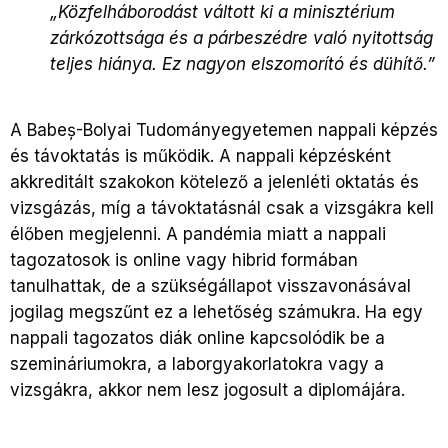
„Közfelháborodást váltott ki a minisztérium
zárkózottsága és a párbeszédre való nyitottság
teljes hiánya. Ez nagyon elszomorító és dühítő.”
A Babeș-Bolyai Tudományegyetemen nappali képzés
és távoktatás is működik. A nappali képzésként
akkreditált szakokon kötelező a jelenléti oktatás és
vizsgázás, míg a távoktatásnál csak a vizsgákra kell
élőben megjelenni. A pandémia miatt a nappali
tagozatosok is online vagy hibrid formában
tanulhattak, de a szükségállapot visszavonásával
jogilag megszűnt ez a lehetőség számukra. Ha egy
nappali tagozatos diák online kapcsolódik be a
szemináriumokra, a laborgyakorlatokra vagy a
vizsgákra, akkor nem lesz jogosult a diplomájára.