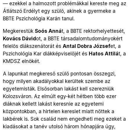
— ezekkel a halmozott problémákkal kereste meg az
Átlátszó Erdélyt egy szülő, akinek a gyermeke a
BBTE Pszichológia Karán tanul.
Megkerestük
Soós Anná
t, a BBTE rektorhelyettesét,
Kovács Dávid
ot, a BBTE társadalomtudományokért
felelős diákszenátorát és
Antal Dobra József
et, a
Pszichológia Kar diákképviselőjét és
Hatos Attilá
t, a
KMDSZ elnökét.
A lapunkat megkereső szülő pontosan összegzi,
hogy milyen akadályokkal kerültek szembe az
egyetemisták. Elsősorban lakást kell szerezniük
Kolozsváron. Az elmúlt egy-két hétben több ezer
diáknak kellett lakást keresnie az egyetemi
központokban, a hirtelen kereslet miatt nőttek a
lakbérek is. Sok család nem engedheti meg ezeket a
kiadásokat a tanév utolsó három hónapjára úgy,