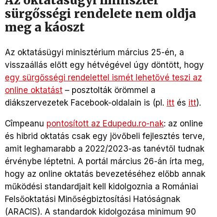
Az oktatásügyi miniszter
sürgősségi rendelete nem oldja
meg a káoszt
Az oktatásügyi minisztérium március 25-én, a
visszaállás előtt egy hétvégével úgy döntött, hogy
egy sürgősségi rendelettel ismét lehetővé teszi az
online oktatást
– posztolták örömmel a
diákszervezetek Facebook-oldalain is (pl.
itt
és
itt
).
Cîmpeanu
pontosított az Edupedu.ro-nak
: az online
és hibrid oktatás csak egy jövőbeli fejlesztés terve,
amit leghamarabb a 2022/2023-as tanévtől tudnak
érvénybe léptetni. A portál március 26-án írta meg,
hogy az online oktatás bevezetéséhez előbb annak
működési standardjait kell kidolgoznia a Romániai
Felsőoktatási Minőségbiztosítási Hatóságnak
(ARACIS). A standardok kidolgozása minimum 90