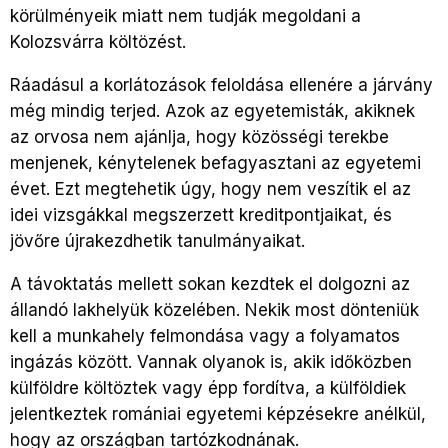
körülményeik miatt nem tudják megoldani a
Kolozsvárra költözést.
Ráadásul a korlátozások feloldása ellenére a járvány
még mindig terjed. Azok az egyetemisták, akiknek
az orvosa nem ajánlja, hogy közösségi terekbe
menjenek, kénytelenek befagyasztani az egyetemi
évet. Ezt megtehetik úgy, hogy nem veszítik el az
idei vizsgákkal megszerzett kreditpontjaikat, és
jövőre újrakezdhetik tanulmányaikat.
A távoktatás mellett sokan kezdtek el dolgozni az
állandó lakhelyük közelében. Nekik most dönteniük
kell a munkahely felmondása vagy a folyamatos
ingázás között. Vannak olyanok is, akik időközben
külföldre költöztek vagy épp fordítva, a külföldiek
jelentkeztek romániai egyetemi képzésekre anélkül,
hogy az országban tartózkodnának.