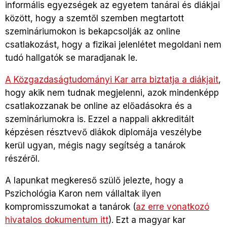
informális egyezségek az egyetem tanárai és diákjai
között, hogy a szemtől szemben megtartott
szemináriumokon is bekapcsolják az online
csatlakozást, hogy a fizikai jelenlétet megoldani nem
tudó hallgatók se maradjanak le.
A Közgazdaságtudományi Kar arra biztatja a diákjait
,
hogy akik nem tudnak megjelenni, azok mindenképp
csatlakozzanak be online az előadásokra és a
szemináriumokra is. Ezzel a nappali akkreditált
képzésen résztvevő diákok diplomája veszélybe
kerül ugyan, mégis nagy segítség a tanárok
részéről.
A lapunkat megkereső szülő jelezte, hogy a
Pszichológia Karon nem vállaltak ilyen
kompromisszumokat a tanárok (
az erre vonatkozó
hivatalos dokumentum itt
). Ezt a magyar kar