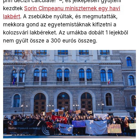
prin decizii calculate!” –, és jelképesen gyűjteni
kezdtek
Sorin Cîmpeanu miniszternek egy havi
lakbért
. A zsebükbe nyúltak, és megmutatták,
mekkora gond az egyetemistáknak kifizetni a
kolozsvári lakbéreket. Az urnákba dobált 1 lejekből
nem gyűlt össze a 300 eurós összeg.