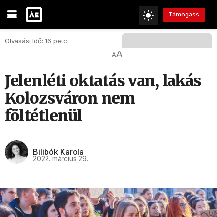
Támogass
Olvasási Idő: 16 perc
A
A
Jelenléti oktatás van, lakás
Kolozsváron nem
föltétlenül
Bilibók Karola
2022. március 29.