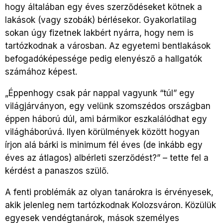
hogy általában egy éves szerződéseket kötnek a
lakások (vagy szobák) bérlésekor. Gyakorlatilag
sokan úgy fizetnek lakbért nyárra, hogy nem is
tartózkodnak a városban. Az egyetemi bentlakások
befogadóképessége pedig elenyésző a hallgatók
számához képest.
„Éppenhogy csak pár nappal vagyunk “túl” egy
világjárványon, egy velünk szomszédos országban
éppen háború dúl, ami bármikor eszkalálódhat egy
világháborúvá. Ilyen körülmények között hogyan
írjon alá bárki is minimum fél éves (de inkább egy
éves az átlagos) albérleti szerződést?” – tette fel a
kérdést a panaszos szülő.
A fenti problémák az olyan tanárokra is érvényesek,
akik jelenleg nem tartózkodnak Kolozsváron. Közülük
egyesek vendégtanárok, mások személyes