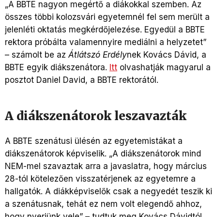
„A BBTE nagyon megértő a diákokkal szemben. Az
összes többi kolozsvári egyetemnél fel sem merült a
jelenléti oktatás megkérdőjelezése. Egyedül a BBTE
rektora próbálta valamennyire mediálni a helyzetet”
– számolt be az
Átlátszó Erdély
nek Kovács Dávid, a
BBTE egyik diákszenátora.
Itt
olvashatják magyarul a
posztot Daniel David, a BBTE rektorától.
A diákszenátorok leszavazták
A BBTE szenátusi ülésén az egyetemistákat a
diákszenátorok képviselik. „A diákszenátorok mind
NEM-mel szavaztak arra a javaslatra, hogy március
28-tól kötelezően visszatérjenek az egyetemre a
hallgatók. A diákképviselők csak a negyedét teszik ki
a szenátusnak, tehát ez nem volt elegendő ahhoz,
hogy nyerjünk vele” – tudtuk meg Kovács Dávidtól.