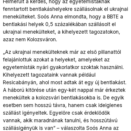
Felmerült a kérdés, hogy az egyetemistáknak
fenntartott bentlakáshelyekre szállásolnak el ukrajnai
menekülteket. Soós Anna elmondta, hogy a BBTE a
bentlakási helyek 0,5 százalékában szállásolt el
ukrajnai menekülteket, a kihelyezett tagozatokon,
azaz nem Kolozsváron.
„Az ukrajnai menekülteknek már az első pillanattól
felajánlottuk azokat a helyeket, amelyeket az
egyetemisták nyári gyakorlatkor szoktak használni.
Kihelyezett tagozataink vannak például
Resicabányán, ahol most adtak át egy új bentlakást.
A háború kitörése után egy-két nappal már érkeztek
menekültek a kolozsvári bentlakásokba is. De egyik
esetben sem hosszú távra, hanem csak ideiglenes
szállást igényeltek. Egyelőre csak érdeklődők
vannak, akik maradnának tanulni, és hosszútávú
szállásigényük is van” – válaszolta Soós Anna az