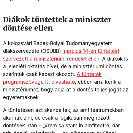
Diákok tüntettek a miniszter
döntése ellen
A kolozsvári Babeș-Bolyai Tudományegyetem
diákszervezete (OSUBB)
március 14-én tüntetést
szervezett a minisztériumi rendelet ellen
. A diákok is
a jelenléti oktatás hívei, de a minisztériumi döntés
szerintük csak káoszt okozott.
A tüntetők
programszövege itt olvasható
, ebben arra kérik a
minisztériumot, hogy adja át a döntés teljes jogát az
egyetemeknek.
A tüntetésen azt skandálták, az amfiteátrumokban
akarnak ülni, de csak a logikusan meghozott
döntések után – „Vrem să stăm în amfiteatre, dar