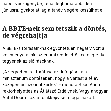
napot vesz igénybe, tehát leghamarabb idén
júniusra, gyakorlatilag a tanév végére készülhet el.
A BBTE-nek sem tetszik a döntés,
de végrehajtja
A BBTE-s forrásainknak egyöntetűen negatív volt a
véleménye a minisztériumi rendeletről, de eleget kell
tegyenek az előírásoknak.
„Az egyetem rektorátusa azt kifogásolta a
minisztérium döntésében, hogy a váltást a félév
közepén és azonnal kérték” – mondta Soós Anna
rektorhelyettes az Átlátszó Erdélynek. Vagy ahogyan
Antal Dobra József diákképviselő fogalmazott: