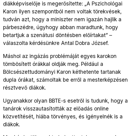
diákképviselője is megerősítette: „A Pszichológai
Karon ilyen szempontból nem voltak törekvések,
tudván azt, hogy a miniszter nem igazán hajlik a
párbeszédre, úgyhogy abban maradtunk, hogy
betartjuk a szenátusi döntésben előírtakat” –
válaszolta kérdésünkre Antal Dobra József.
Máshol az ingázás problémáját egyes karokon
tömbösített órákkal oldják meg. Például a
Bölcsészettudományi Karon kéthetente tartanak
dupla órákat, számoltak be erről a mesterképzésen
résztvevő diákok.
Ugyanakkor olyan BBTE-s esetről is tudunk, hogy a
tanárok visszautasították az előadás online
közvetítését, hiába törvényes, és igényelnék is a
diákok.