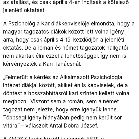
az átállást, és csak április 4-én indítsák a kötelező
jelenléti oktatást.
A Pszichológia Kar diákképviselője elmondta, hogy a
magyar tagozatos diákok között lett volna igény
arra, hogy csak április 4-től kezdődjön a jelenléti
oktatás. De a román és német tagozatok hallgatói
nem akartak élni ezzel a lehetőséggel. Így nem is
kérvényezték a Kari Tanácsnál.
„Felmerült a kérdés az Alkalmazott Pszichológia
Intézet diákjai között, akiket én is képviselek, de a
döntést a hosszabbításról kari szinten kellett volna
meghozni. Viszont sem a román, sem a német
tagozat nem jelezte, hogy erre igényük lenne.
Többségi igény hiányában pedig nem került sor
vitára” – válaszolt Antal Dobra József.
A KMDSZ tagjai között is vannak BBTE-s