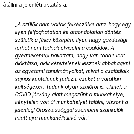
átállni a jelenléti oktatásra.
„A szülők nem voltak felkészülve arra, hogy egy
ilyen felfoghatatlan és átgondolatlan döntés
születik a félév közepén. Ilyen nagy gazdasági
terhet nem tudnak elviselni a családok. A
gyermekemtől hallottam, hogy van több tucat
diáktársa, akik kénytelenek lesznek abbahagyni
az egyetemi tanulmányaikat, mivel a családjaik
sajnos képtelenek fedezni ezeket a váratlan
költségeket. Tudunk olyan szülőről is, akinek a
COVID járvány alatt megszűnt a munkahelye,
kénytelen volt új munkahelyet találni, viszont a
jelenlegi Oroszországgal szembeni szankciók
miatt újra munkanélkülivé vált”