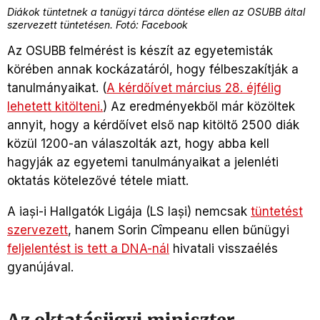
Diákok tüntetnek a tanügyi tárca döntése ellen az OSUBB által
szervezett tüntetésen. Fotó: Facebook
Az OSUBB felmérést is készít az egyetemisták
körében annak kockázatáról, hogy félbeszakítják a
tanulmányaikat. (
A kérdőívet március 28. éjfélig
lehetett kitölteni.
) Az eredményekből már közöltek
annyit, hogy a kérdőívet első nap kitöltő 2500 diák
közül 1200-an válaszolták azt, hogy abba kell
hagyják az egyetemi tanulmányaikat a jelenléti
oktatás kötelezővé tétele miatt.
A iași-i Hallgatók Ligája (LS Iași) nemcsak
tüntetést
szervezett
, hanem Sorin Cîmpeanu ellen bűnügyi
feljelentést is tett a DNA-nál
hivatali visszaélés
gyanújával.