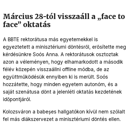
Március 28-tól visszaáll a „face to
face” oktatás
A BBTE rektorátusa más egyetemekkel is
egyeztetett a minisztériumi döntésről, erősítette meg
kérdésünkre Soós Anna. A rektorátusok osztoztak
azon a véleményen, hogy elhamarkodott a második
félév közepén visszaállni offline módba, de az
együttműködésük ennyiben ki is merült. Soós
hozzátette, hogy minden egyetem autonóm, és a
saját szenátusa dönt a jelenléti oktatás kezdetének
időpontjáról.
Kolozsváron a babeșes hallgatókon kívül nem szólalt
fel más diákszervezet a minisztériumi döntés ellen.