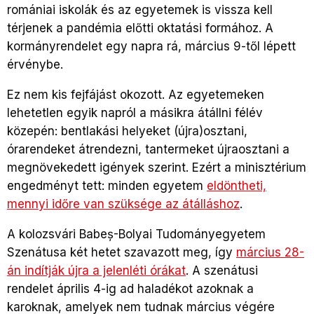
romániai iskolák és az egyetemek is vissza kell
térjenek a pandémia előtti oktatási formához. A
kormányrendelet egy napra rá, március 9-től lépett
érvénybe.
Ez nem kis fejfájást okozott. Az egyetemeken
lehetetlen egyik napról a másikra átállni félév
közepén: bentlakási helyeket (újra)osztani,
órarendeket átrendezni, tantermeket újraosztani a
megnövekedett igények szerint. Ezért a minisztérium
engedményt tett: minden egyetem
eldöntheti,
mennyi időre van szüksége az átálláshoz
.
A kolozsvári Babeș-Bolyai Tudományegyetem
Szenátusa két hetet szavazott meg, így
március 28-
án indítják újra a jelenléti órákat
. A szenátusi
rendelet április 4-ig ad haladékot azoknak a
karoknak, amelyek nem tudnak március végére