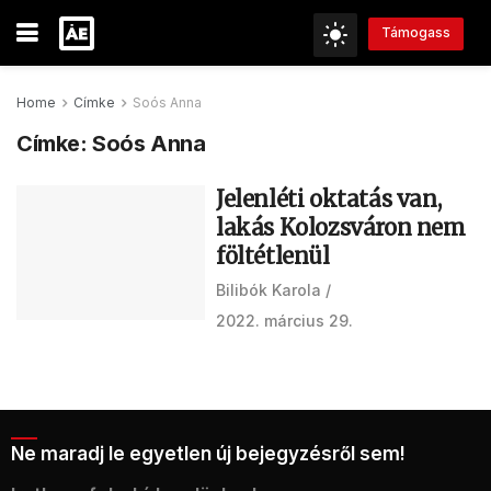
Támogass
Home
Címke
Soós Anna
Címke:
Soós Anna
Jelenléti oktatás van,
lakás Kolozsváron nem
föltétlenül
Bilibók Karola
2022. március 29.
Ne maradj le egyetlen új bejegyzésről sem!