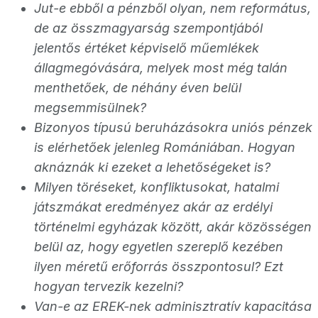
Jut-e ebből a pénzből olyan, nem református,
de az összmagyarság szempontjából
jelentős értéket képviselő műemlékek
állagmegóvására, melyek most még talán
menthetőek, de néhány éven belül
megsemmisülnek?
Bizonyos típusú beruházásokra uniós pénzek
is elérhetőek jelenleg Romániában. Hogyan
aknáznák ki ezeket a lehetőségeket is?
Milyen töréseket, konfliktusokat, hatalmi
játszmákat eredményez akár az erdélyi
történelmi egyházak között, akár közösségen
belül az, hogy egyetlen szereplő kezében
ilyen méretű erőforrás összpontosul? Ezt
hogyan tervezik kezelni?
Van-e az EREK-nek adminisztratív kapacitása