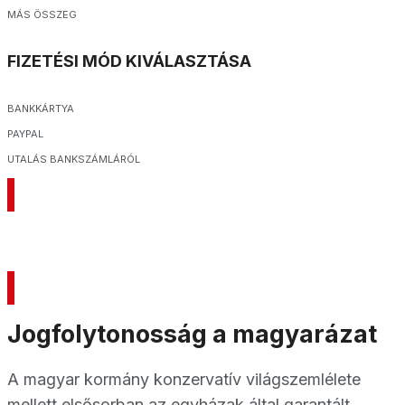
MÁS ÖSSZEG
FIZETÉSI MÓD KIVÁLASZTÁSA
BANKKÁRTYA
PAYPAL
UTALÁS BANKSZÁMLÁRÓL
TOVÁBB
Jogfolytonosság a magyarázat
A magyar kormány konzervatív világszemlélete
mellett elsősorban az egyházak által garantált