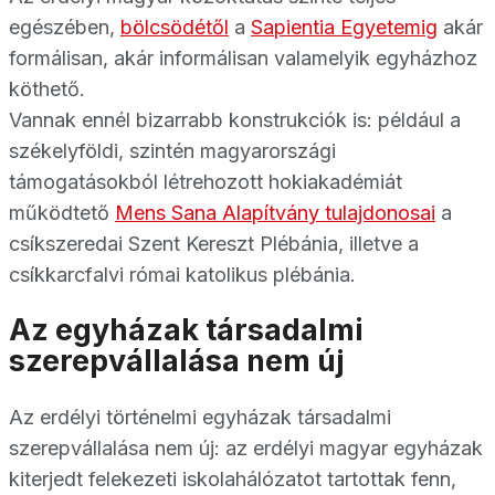
egészében,
bölcsödétől
a
Sapientia Egyetemig
akár
formálisan, akár informálisan valamelyik egyházhoz
köthető.
Vannak ennél bizarrabb konstrukciók is: például a
székelyföldi, szintén magyarországi
támogatásokból létrehozott hokiakadémiát
működtető
Mens Sana Alapítvány tulajdonosai
a
csíkszeredai Szent Kereszt Plébánia, illetve a
csíkkarcfalvi római katolikus plébánia.
Az egyházak társadalmi
szerepvállalása nem új
Az erdélyi történelmi egyházak társadalmi
szerepvállalása nem új: az erdélyi magyar egyházak
kiterjedt felekezeti iskolahálózatot tartottak fenn,