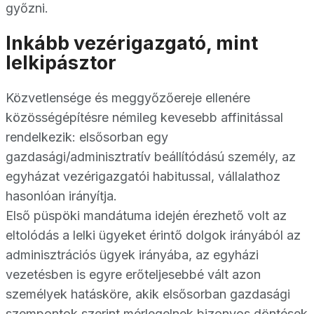
győzni.
Inkább vezérigazgató, mint
lelkipásztor
Közvetlensége és meggyőzőereje ellenére
közösségépítésre némileg kevesebb affinitással
rendelkezik: elsősorban egy
gazdasági/adminisztratív beállítódású személy, az
egyházat vezérigazgatói habitussal, vállalathoz
hasonlóan irányítja.
Első püspöki mandátuma idején érezhető volt az
eltolódás a lelki ügyeket érintő dolgok irányából az
adminisztrációs ügyek irányába, az egyházi
vezetésben is egyre erőteljesebbé vált azon
személyek hatásköre, akik elsősorban gazdasági
szempontok szerint mérlegelnek bizonyos döntések