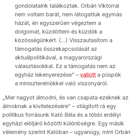
gondolataink találkoztak. Orbán Viktorral
nem voltam barát, nem látogattuk egymás
házát, én egyszerűen végeztem a
dolgomat, küzdöttem és küzdök a
közösségünkért. (…) Visszautasítom a
támogatás összekapcsolását az
aktuálpolitikával, a magyarországi
választásokkal. Ez a támogatás nem az
egyház lekenyerezése” –
vallott
a püspök
a miniszterelnökkel való viszonyáról.
„Mer nagyot álmodni, és van csapata ezeknek az
álmoknak a kivitelezésére” – világított rá egy
politikus forrásunk Kató Béla és a többi erdélyi
egyházi elöljáró közötti különbségre. Egy másik
vélemény szerint Katóban – ugyanúgy, mint Orbán