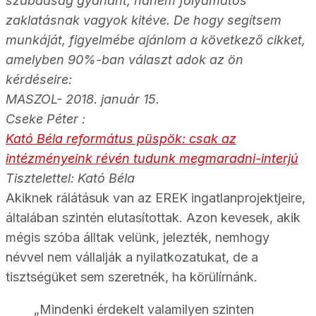
szabadság gyanánt, hanem folyamatos
zaklatásnak vagyok kitéve. De hogy segítsem
munkáját, figyelmébe ajánlom a következő cikket,
amelyben 90%-ban választ adok az ön
kérdéseire:
MASZOL- 2018. január 15.
Cseke Péter :
Kató Béla református püspök: csak az
intézményeink révén tudunk megmaradni-interjú
Tisztelettel: Kató Béla
Akiknek rálátásuk van az EREK ingatlanprojektjeire,
általában szintén elutasítottak. Azon kevesek, akik
mégis szóba álltak velünk, jelezték, nemhogy
névvel nem vállalják a nyilatkozatukat, de a
tisztségüket sem szeretnék, ha körülírnánk.
„Mindenki érdekelt valamilyen szinten