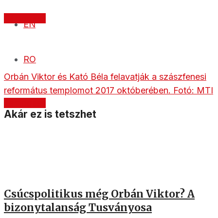
Támogass
EN
RO
Orbán Viktor és Kató Béla felavatják a szászfenesi
református templomot 2017 októberében. Fotó: MTI
Támogass
Akár ez is tetszhet
Csúcspolitikus még Orbán Viktor? A
bizonytalanság Tusványosa