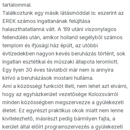
tartalommal.
Találkoztunk egy másik látásmóddal is: eszerint az
EREK számos ingatlanának felújítása
halaszthatatlanná vált. A ’89 utáni viszonylagos
fellendülés után, amikor holland segélyből számos
templom és ifjúsági ház épült, az utóbbi
évtizedekben nagyon kevés beruházás történt, sok
ingatlan esztétikai és műszaki állapota leromlott.
Egy ilyen 30 éves távlatból már nem is annyira
kirívó a beruházások mostani hulláma.
Ami a közösségi funkciót illeti, nem lehet azt elvárni,
hogy az egyházkerület vezetősége Kolozsvárról
minden közösségben megszervezze a gyülekezeti
életet. Ez egyrészt praktikus okok miatt nem lenne
kivitelezhető, másrészt pedig bármilyen fajta, a
kerület által előírt programszervezés a gyülekezeti