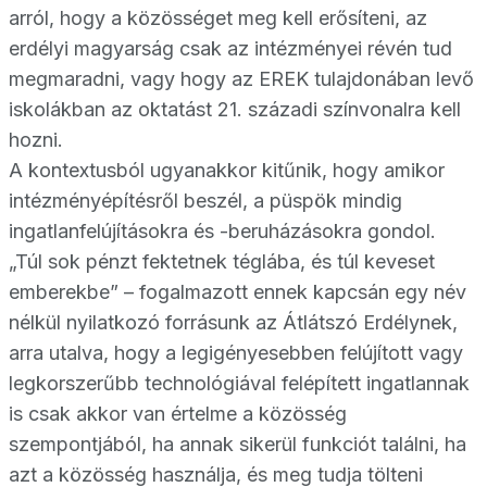
arról, hogy a közösséget meg kell erősíteni, az
erdélyi magyarság csak az intézményei révén tud
megmaradni, vagy hogy az EREK tulajdonában levő
iskolákban az oktatást 21. századi színvonalra kell
hozni.
A kontextusból ugyanakkor kitűnik, hogy amikor
intézményépítésről beszél, a püspök mindig
ingatlanfelújításokra és -beruházásokra gondol.
„Túl sok pénzt fektetnek téglába, és túl keveset
emberekbe” – fogalmazott ennek kapcsán egy név
nélkül nyilatkozó forrásunk az Átlátszó Erdélynek,
arra utalva, hogy a legigényesebben felújított vagy
legkorszerűbb technológiával felépített ingatlannak
is csak akkor van értelme a közösség
szempontjából, ha annak sikerül funkciót találni, ha
azt a közösség használja, és meg tudja tölteni