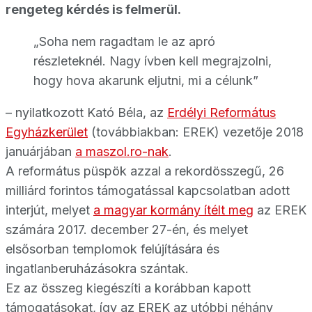
rengeteg kérdés is felmerül.
„Soha nem ragadtam le az apró
részleteknél. Nagy ívben kell megrajzolni,
hogy hova akarunk eljutni, mi a célunk”
– nyilatkozott Kató Béla, az
Erdélyi Református
Egyházkerület
(továbbiakban: EREK) vezetője 2018
januárjában
a maszol.ro-nak
.
A református püspök azzal a rekordösszegű, 26
milliárd forintos támogatással kapcsolatban adott
interjút, melyet
a magyar kormány ítélt meg
az EREK
számára 2017. december 27-én, és melyet
elsősorban templomok felújítására és
ingatlanberuházásokra szántak.
Ez az összeg kiegészíti a korábban kapott
támogatásokat, így az EREK az utóbbi néhány