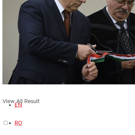
Van infód?
Podcast
Van infód?
No Result
View All Result
No Result
View All Result
EN
RO