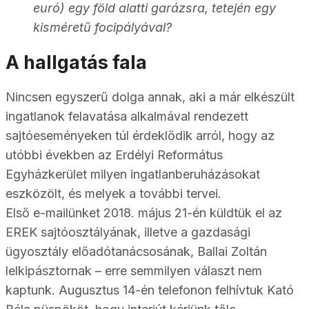
euró) egy föld alatti garázsra, tetején egy
kisméretű focipályával?
A hallgatás fala
Nincsen egyszerű dolga annak, aki a már elkészült
ingatlanok felavatása alkalmával rendezett
sajtóeseményeken túl érdeklődik arról, hogy az
utóbbi években az Erdélyi Református
Egyházkerület milyen ingatlanberuházásokat
eszközölt, és melyek a további tervei.
Első e-mailünket 2018. május 21-én küldtük el az
EREK sajtóosztályának, illetve a gazdasági
ügyosztály előadótanácsosának, Ballai Zoltán
lelkipásztornak – erre semmilyen választ nem
kaptunk. Augusztus 14-én telefonon felhívtuk Kató