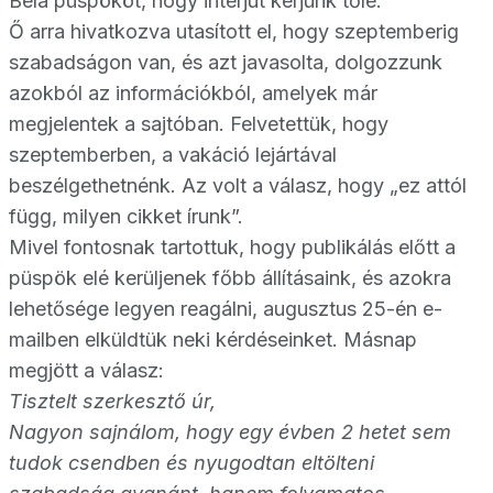
Béla püspököt, hogy interjút kérjünk tőle.
Ő arra hivatkozva utasított el, hogy szeptemberig
szabadságon van, és azt javasolta, dolgozzunk
azokból az információkból, amelyek már
megjelentek a sajtóban. Felvetettük, hogy
szeptemberben, a vakáció lejártával
beszélgethetnénk. Az volt a válasz, hogy „ez attól
függ, milyen cikket írunk”.
Mivel fontosnak tartottuk, hogy publikálás előtt a
püspök elé kerüljenek főbb állításaink, és azokra
lehetősége legyen reagálni, augusztus 25-én e-
mailben elküldtük neki kérdéseinket. Másnap
megjött a válasz:
Tisztelt szerkesztő úr,
Nagyon sajnálom, hogy egy évben 2 hetet sem
tudok csendben és nyugodtan eltölteni