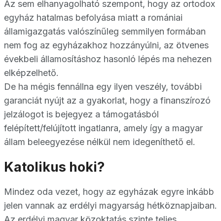
Az sem elhanyagolható szempont, hogy az ortodox
egyház hatalmas befolyása miatt a romániai
államigazgatás valószínűleg semmilyen formában
nem fog az egyházakhoz hozzányúlni, az ötvenes
évekbeli államosításhoz hasonló lépés ma nehezen
elképzelhető.
De ha mégis fennállna egy ilyen veszély, további
garanciát nyújt az a gyakorlat, hogy a finanszírozó
jelzálogot is bejegyez a támogatásból
felépített/felújított ingatlanra, amely így a magyar
állam beleegyezése nélkül nem idegeníthető el.
Katolikus hoki?
Mindez oda vezet, hogy az egyházak egyre inkább
jelen vannak az erdélyi magyarság hétköznapjaiban.
Az erdélyi magyar közoktatás szinte teljes