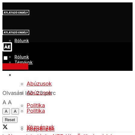
Rólunk
Rólunk
Témáink
Támogass
Témáink
Abúzusok
Abúzusok
Olvasási Idő: 23 perc
A
A
Politika
Politika
A
A
Reset
Közpénzek
Közpénzek