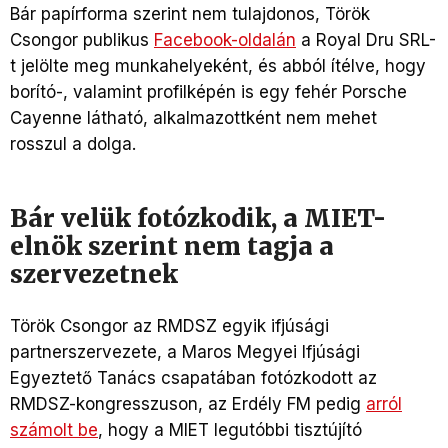
Bár papírforma szerint nem tulajdonos, Török
Csongor publikus
F
acebook
-oldal
án
a Royal Dru SRL-
t jelölte meg munkahelyeként, és abból ítélve, hogy
borító-, valamint profilképén is egy fehér Porsche
Cayenne látható, alkalmazottként nem mehet
rosszul a dolga.
Bár velük fotózkodik, a MIET-
elnök szerint nem tagja a
szervezetnek
Török Csongor az RMDSZ egyik ifjúsági
partnerszervezete, a Maros Megyei Ifjúsági
Egyeztető Tanács csapatában fotózkodott az
RMDSZ-kongresszuson, az Erdély FM pedig
arról
számolt be
, hogy a MIET legutóbbi tisztújító