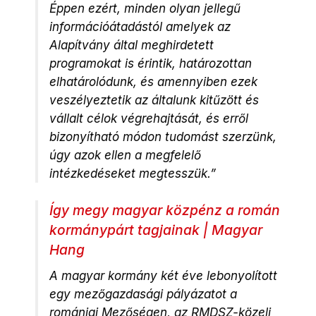
Éppen ezért, minden olyan jellegű
információátadástól amelyek az
Alapítvány által meghirdetett
programokat is érintik, határozottan
elhatárolódunk, és amennyiben ezek
veszélyeztetik az általunk kitűzött és
vállalt célok végrehajtását, és erről
bizonyítható módon tudomást szerzünk,
úgy azok ellen a megfelelő
intézkedéseket megtesszük.”
Így megy magyar közpénz a román
kormánypárt tagjainak | Magyar
Hang
A magyar kormány két éve lebonyolított
egy mezőgazdasági pályázatot a
romániai Mezőségen, az RMDSZ-közeli