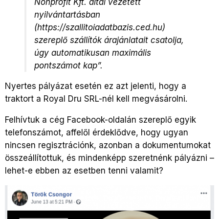
Nonprofit Kft. által vezetett
nyilvántartásban
(https://szallitoiadatbazis.ced.hu)
szereplő szállítók árajánlatait csatolja,
úgy automatikusan maximális
pontszámot kap”.
Nyertes pályázat esetén ez azt jelenti, hogy a
traktort a Royal Dru SRL-nél kell megvásárolni.
Felhívtuk a cég Facebook-oldalán szereplő egyik
telefonszámot, affelől érdeklődve, hogy ugyan
nincsen regisztrációnk, azonban a dokumentumokat
összeállítottuk, és mindenképp szeretnénk pályázni –
lehet-e ebben az esetben tenni valamit?