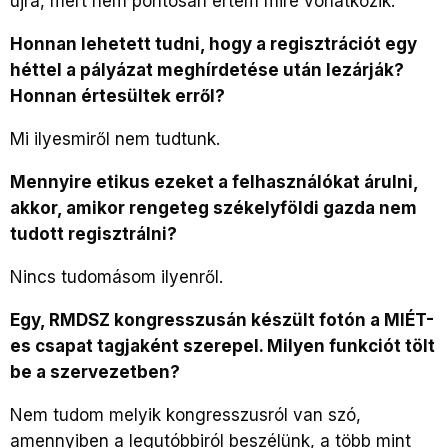
újra, mert nem pontosan értem mire vonatkozik.
Honnan lehetett tudni, hogy a regisztrációt egy
héttel a pályázat meghírdetése után lezárják?
Honnan értesültek erről?
Mi ilyesmiről nem tudtunk.
Mennyire etikus ezeket a felhasználókat árulni,
akkor, amikor rengeteg székelyföldi gazda nem
tudott regisztrálni?
Nincs tudomásom ilyenről.
Egy, RMDSZ kongresszusán készült fotón a MIÉT-
es csapat tagjaként szerepel. Milyen funkciót tölt
be a szervezetben?
Nem tudom melyik kongresszusról van szó,
amennyiben a legutóbbiról beszélünk, a több mint