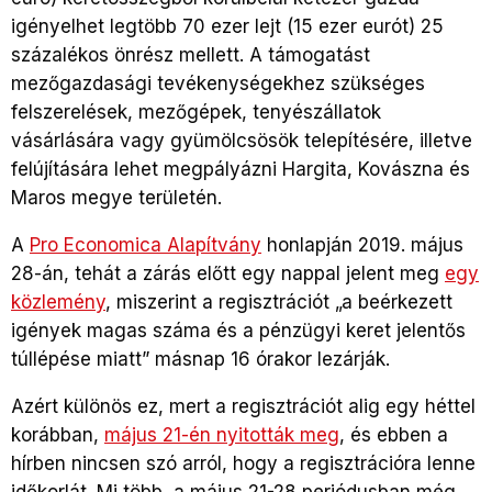
igényelhet legtöbb 70 ezer lejt (15 ezer eurót) 25
százalékos önrész mellett. A támogatást
mezőgazdasági tevékenységekhez szükséges
felszerelések, mezőgépek, tenyészállatok
vásárlására vagy gyümölcsösök telepítésére, illetve
felújítására lehet megpályázni Hargita, Kovászna és
Maros megye területén.
A
Pro Economica Alapítvány
honlapján 2019. május
28-án, tehát a zárás előtt egy nappal jelent meg
egy
közlemény
, miszerint a regisztrációt „a beérkezett
igények magas száma és a pénzügyi keret jelentős
túllépése miatt” másnap 16 órakor lezárják.
Azért különös ez, mert a regisztrációt alig egy héttel
korábban,
május 21-én nyitották meg
, és ebben a
hírben nincsen szó arról, hogy a regisztrációra lenne
időkorlát. Mi több, a május 21-28 periódusban még