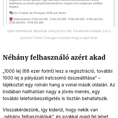
Ilyen hirdetések láthatóak a Royal Dru SRL Facebook-oldalán. Ezt a
posztot Török Csongor osztotta meg a saját falán
Néhány felhasználó azért akad
„1000 lej (68 ezer forint) lesz a regisztráció, további
1000 lej a pályázati iratcsomó összeállítása” –
tájékoztat egy román hang a vonal másik oldalán. Az
irodában hallhatóan nagy a jövés-menés, egy
további telefonbeszélgetés is tisztán behallatszik.
Visszakérdezünk, így kiderül, hogy nekik van
„néhány felhasználójuk”, és azokkal majd fel lehet