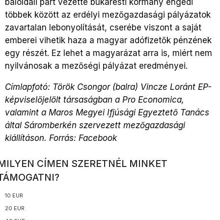
baloldali párt vezette bukaresti kormány engedi
többek között az erdélyi mezőgazdasági pályázatok
zavartalan lebonyolítását, cserébe viszont a saját
emberei vihetik haza a magyar adófizetők pénzének
egy részét. Ez lehet a magyarázat arra is, miért nem
nyilvánosak a mezőségi pályázat eredményei.
Címlapfotó: Török Csongor (balra) Vincze Loránt EP-
képviselőjelölt társaságban a Pro Economica,
valamint a Maros Megyei Ifjúsági Egyeztető Tanács
által Sáromberkén szervezett mezőgazdasági
kiállításon. Forrás: Facebook
MILYEN CÍMEN SZERETNÉL MINKET
TÁMOGATNI?
10 EUR
20 EUR