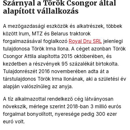
Szárnyal a Török Csongor által
alapított vállalkozás
A mezőgazdasági eszközök és alkatrészek, többek
között Irum, MTZ és Belarus traktorok
forgalmazásával foglalkozó
Royal Dru SRL
jelenlegi
tulajdonosa Török Irma Ilona. A céget azonban Török
Csongor Attila alapította 2015 októberében, és
kezdetben a részvények 95 százalékát birtokolta.
Tulajdonrészét 2016 novemberében adta át a
társtulajdonos Török Irma Ilonának, aki a születési év
alapján valószínűleg az anyja.
A tíz alkalmazottal rendelkező cég látványosan
növekszik, mérlege szerint 2018-ban 3 millió eurós
forgalmat bonyolított, nyeresége pedig 300 ezer
euró volt.