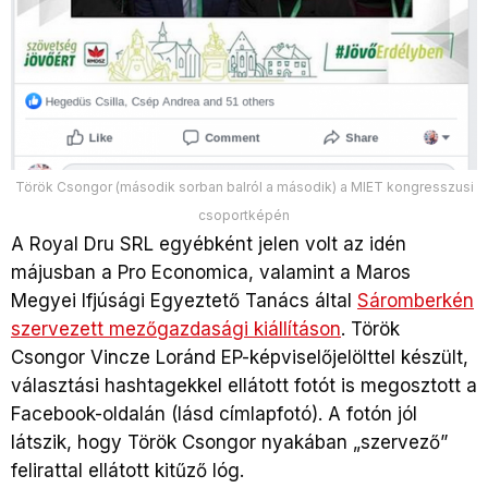
Török Csongor (második sorban balról a második) a MIET kongresszusi
csoportképén
A Royal Dru SRL egyébként jelen volt az idén
májusban a Pro Economica, valamint a Maros
Megyei Ifjúsági Egyeztető Tanács által
Sáromberkén
szervezett mezőgazdasági kiállításon
. Török
Csongor Vincze Loránd EP-képviselőjelölttel készült,
választási hashtagekkel ellátott fotót is megosztott a
Facebook-oldalán (lásd címlapfotó). A fotón jól
látszik, hogy Török Csongor nyakában „szervező”
felirattal ellátott kitűző lóg.