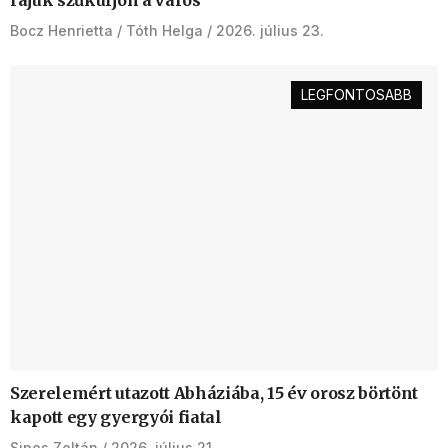
Bocz Henrietta
Tóth Helga
2026. július 23.
LEGFONTOSABB
Szerelemért utazott Abháziába, 15 év orosz börtönt
kapott egy gyergyói fiatal
Sipos Zoltán
2026. július 21.