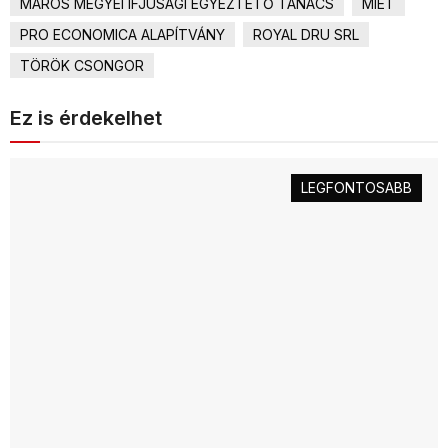
MAROS MEGYEI IFJÚSÁGI EGYEZTETŐ TANÁCS
MIET
PRO ECONOMICA ALAPÍTVÁNY
ROYAL DRU SRL
TÖRÖK CSONGOR
Ez is érdekelhet
LEGFONTOSABB