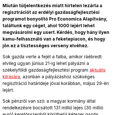
Miután túljelentkezés miatt hirtelen lezárta a
regisztrációt az erdélyi gazdaságfejlesztési
programot bonyolító Pro Economica Alapítvány,
találtunk egy céget, ahol 1000 lejért lehet
megvásárolni egy usert. Kérdés, hogy hány ilyen
kamu-felhasználó van a feketepiacon, és hogy
jön ez a tisztességes verseny elvéhez.
Sok gazda verte a fejét a falba, amikor ráébredt:
elvileg ugyan június 21-ig lehet pályázni a
székelyföldi gazdaságfejlesztési program
aktuális
kiírására
, azonban a pályázáshoz szükséges
regisztráció határideje jóval korábban, május 29-én
lejárt.
Sok pénzről van szó: a magyar kormány által
rendelkezésre bocsátott 131 millió lejes (30 millió
euró) keretösszegből körülbelül kétezer gazda