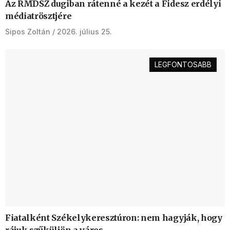
Az RMDSZ dugiban rátenné a kezét a Fidesz erdélyi
médiatrösztjére
Sipos Zoltán
2026. július 25.
LEGFONTOSABB
Fiatalként Székelykeresztúron: nem hagyják, hogy
rájuk szűküljön a város