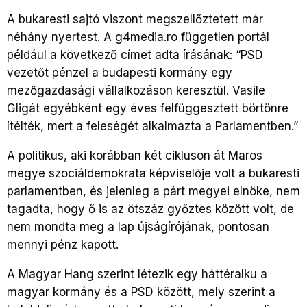
A bukaresti sajtó viszont megszellőztetett már
néhány nyertest. A g4media.ro független portál
például a következő címet adta írásának: “PSD
vezetőt pénzel a budapesti kormány egy
mezőgazdasági vállalkozáson keresztül. Vasile
Gligát egyébként egy éves felfüggesztett börtönre
ítélték, mert a feleségét alkalmazta a Parlamentben.”
A politikus, aki korábban két cikluson át Maros
megye szociáldemokrata képviselője volt a bukaresti
parlamentben, és jelenleg a párt megyei elnöke, nem
tagadta, hogy ő is az ötszáz győztes között volt, de
nem mondta meg a lap újságírójának, pontosan
mennyi pénz kapott.
A Magyar Hang szerint létezik egy háttéralku a
magyar kormány és a PSD között, mely szerint a