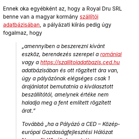
Ennek oka egyébként az, hogy a Royal Dru SRL
benne van a magyar kormány
szállítói
adatbázisában
, a pályázati kiírás pedig úgy
fogalmaz, hogy
„
amennyiben a beszerezni kívánt
eszköz, berendezés szerepel a
romániai
vagy a
https://szallitoiadatbazis.ced.hu
adatbázisában és ott rögzített ára van,
úgy a pályázónak elégséges csak 1
árajánlatot bemutatnia a kiválasztott
beszállítótól, amelynek értéke nem
haladja meg a fent említett rögzített
árat.”
Továbbá „ha a Pályázó a CED – Közép-
európai Gazdaságfejlesztési Hálózat