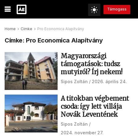
Támogass
Home
Címke
Pro Economica Alapítvány
Címke:
Pro Economica Alapítvány
Magyarországi
támogatások: tudsz
mutyiról? Írj nekem!
Sipos Zoltán
2026. április 24.
A titokban végbement
csoda: így lett villája
Novák Leventének
Sipos Zoltán
2024. november 27.