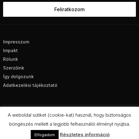
Impresszum
Impakt
Rólunk
Szerzőink
Így dolgozunk
Adatkezelési tájékoztató
A weboldal sütiket (cookie-kat) használ, hogy biztonságos
böngészés mellett a legjobb felhasználói élményt nyújtsa.
CC BY-NC-SA 4.0
Részletes információ
Elfogadom