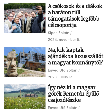
A csókosok és a diákok
a határon túli
támogatások legfőbb
célcsoportja
Sipos Zoltán
2024. november 5.
Na, kik kaptak
ajándékba luxusszállót
a magyar kormánytól?
Egyed Ufó Zoltán
2023. július 14.
Így néz ki a magyar
górék Remetén épülő
csajozófészke
Egyed Ufó Zoltán