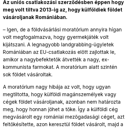
Az uniós csatlakozási szerződésben éppen hogy
meg volt tiltva 2013-ig az, hogy külföldiek földet
vásároljanak Romániában.
–
Igen, de a földvásárlási moratórium annyira hígan
volt megfogalmazva, hogy gyermekjáték volt
kijátszani. A legnagyobb landgrabbing-ügyletek
Romániában az EU-csatlakozás előtt zajlottak le,
amikor a nagybefektetők átvették a nagy, ex-
kommunista farmokat. A moratórium alatt szintén
sok földet vásároltak.
A moratórium nagy hibája az volt, hogy ugyan
megtiltotta, hogy külföldi magánszemélyek vagy
cégek földet vásároljanak, azonban nem határozta
meg, hogy honnan jöhet a tőke. Így a külföldi cég
megvásárolt egy romániai mezőgadasági céget, azt
feltőkésítette, azon keresztül földet vásárolt, majd a