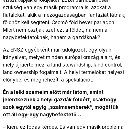
szükség van egy másik programra is: azokat a
fiatalokat, akik a mezőgazdaságban fantáziát látnak,
földhöz kell segíteni. Csomó föld hever parlagon.
Miért nem osztják szét ezt a földet, na nem a
nagybefektetőknek, hanem a gazdáknak?
Az ENSZ egyébként már kidolgozott egy olyan
irányelvet, melyet minden európai ország aláírt, és
mely újraértelmezi a land stewardship, land control,
land ownership fogalmait. A helyi termelőket helyezi
előnybe, és megnehezíti a spekulációt.
Én a lelki szemeim előtt már látom, amint
jelentkeznek a helyi gazdák földért, csakhogy
azok egytől egyig „szalmaemberek”, mögöttük
ott áll egy-egy nagybefektető…
–
Igen, ez fogas kérdés. És van egy másik probléma