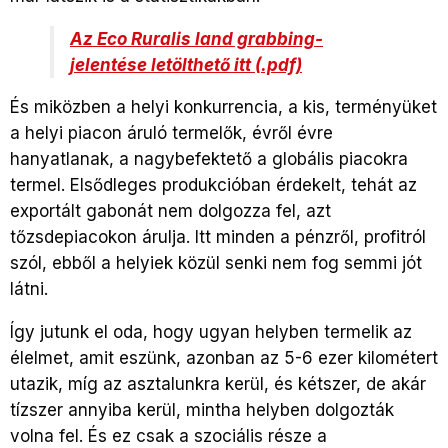
Az Eco Ruralis land grabbing-
jelentése letölthető itt (.pdf)
És miközben a helyi konkurrencia, a kis, terményüket
a helyi piacon áruló termelők, évről évre
hanyatlanak, a nagybefektető a globális piacokra
termel. Elsődleges produkcióban érdekelt, tehát az
exportált gabonát nem dolgozza fel, azt
tőzsdepiacokon árulja. Itt minden a pénzről, profitról
szól, ebből a helyiek közül senki nem fog semmi jót
látni.
Így jutunk el oda, hogy ugyan helyben termelik az
élelmet, amit eszünk, azonban az 5-6 ezer kilométert
utazik, míg az asztalunkra kerül, és kétszer, de akár
tízszer annyiba kerül, mintha helyben dolgozták
volna fel. És ez csak a szociális része a