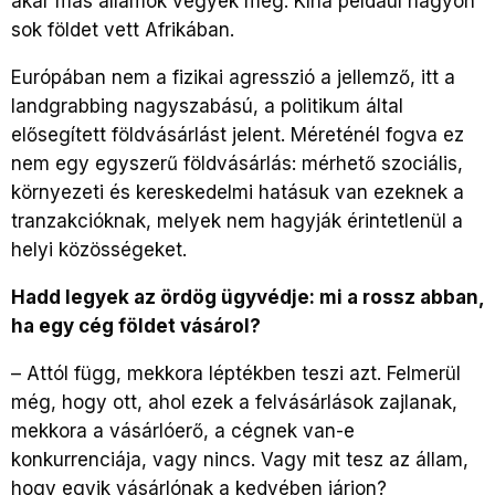
akár más államok vegyék meg. Kína például nagyon
sok földet vett Afrikában.
Európában nem a fizikai agresszió a jellemző, itt a
landgrabbing nagyszabású, a politikum által
elősegített földvásárlást jelent. Méreténél fogva ez
nem egy egyszerű földvásárlás: mérhető szociális,
környezeti és kereskedelmi hatásuk van ezeknek a
tranzakcióknak, melyek nem hagyják érintetlenül a
helyi közösségeket.
Hadd legyek az ördög ügyvédje: mi a rossz abban,
ha egy cég földet vásárol?
–
Attól függ, mekkora léptékben teszi azt. Felmerül
még, hogy ott, ahol ezek a felvásárlások zajlanak,
mekkora a vásárlóerő, a cégnek van-e
konkurrenciája, vagy nincs. Vagy mit tesz az állam,
hogy egyik vásárlónak a kedvében járjon?