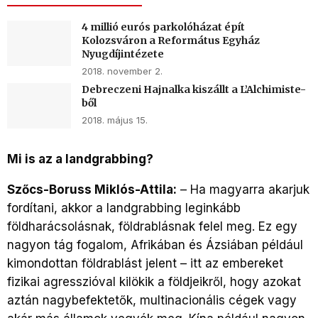
4 millió eurós parkolóházat épít
Kolozsváron a Református Egyház
Nyugdíjintézete
2018. november 2.
Debreczeni Hajnalka kiszállt a L’Alchimiste-
ből
2018. május 15.
Mi is az a landgrabbing?
Szőcs-Boruss Miklós-Attila:
– Ha magyarra akarjuk
fordítani, akkor a landgrabbing leginkább
földharácsolásnak, földrablásnak felel meg. Ez egy
nagyon tág fogalom, Afrikában és Ázsiában például
kimondottan földrablást jelent – itt az embereket
fizikai agresszióval kilökik a földjeikről, hogy azokat
aztán nagybefektetők, multinacionális cégek vagy