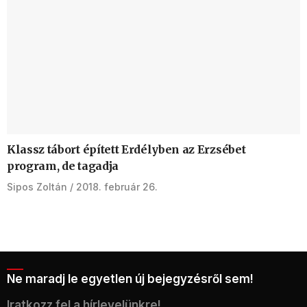
Klassz tábort épített Erdélyben az Erzsébet
program, de tagadja
Sipos Zoltán
2018. február 26.
Ne maradj le egyetlen új bejegyzésről sem!
Iratkozz fel a hírlevelünkre!