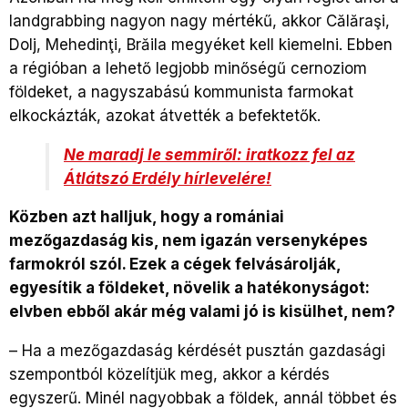
landgrabbing nagyon nagy mértékű, akkor Călăraşi,
Dolj, Mehedinţi, Brăila megyéket kell kiemelni. Ebben
a régióban a lehető legjobb minőségű cernoziom
földeket, a nagyszabású kommunista farmokat
elkockázták, azokat átvették a befektetők.
Ne maradj le semmiről: iratkozz fel az
Átlátszó Erdély hírlevelére!
Közben azt halljuk, hogy a romániai
mezőgazdaság kis, nem igazán versenyképes
farmokról szól. Ezek a cégek felvásárolják,
egyesítik a földeket, növelik a hatékonyságot:
elvben ebből akár még valami jó is kisülhet, nem?
–
Ha a mezőgazdaság kérdését pusztán gazdasági
szempontból közelítjük meg, akkor a kérdés
egyszerű. Minél nagyobbak a földek, annál többet és