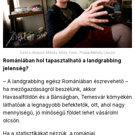
Szőcs-Boruss Miklós Attila. Fotó: 7határ/Mihály László
Romániában hol tapasztalható a landgrabbing
jelenség?
–
A landgrabbing egész Romániában észrevehető –
ha mezőgazdaságról beszélünk, akkor
Havasalföldön és a Bánságban, Temesvár környékén
láthatóak a legnagyobb befektetők, ott, ahol nagy
mennyiségű, jó minőségű földet lehet vásárolni
olcsón.
Ha a statisztikákat nézzük, a romániai