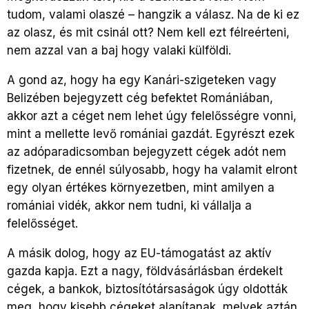
tudom, valami olaszé – hangzik a válasz. Na de ki ez
az olasz, és mit csinál ott? Nem kell ezt félreérteni,
nem azzal van a baj hogy valaki külföldi.
A gond az, hogy ha egy Kanári-szigeteken vagy
Belizében bejegyzett cég befektet Romániában,
akkor azt a céget nem lehet úgy felelősségre vonni,
mint a mellette levő romániai gazdát. Egyrészt ezek
az adóparadicsomban bejegyzett cégek adót nem
fizetnek, de ennél súlyosabb, hogy ha valamit elront
egy olyan értékes környezetben, mint amilyen a
romániai vidék, akkor nem tudni, ki vállalja a
felelősséget.
A másik dolog, hogy az EU-támogatást az aktív
gazda kapja. Ezt a nagy, földvásárlásban érdekelt
cégek, a bankok, biztosítótársaságok úgy oldották
meg, hogy kisebb cégeket alapítanak, melyek aztán