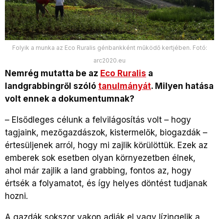
Folyik a munka az Eco Ruralis génbankként működő kertjében. Fotó:
arc2020.eu
Nemrég mutatta be az
Eco Ruralis
a
landgrabbingről szóló
tanulmányát
. Milyen hatása
volt ennek a dokumentumnak?
–
Elsődleges célunk a felvilágosítás volt – hogy
tagjaink, mezőgazdászok, kistermelők, biogazdák –
értesüljenek arról, hogy mi zajlik körülöttük. Ezek az
emberek sok esetben olyan környezetben élnek,
ahol már zajlik a land grabbing, fontos az, hogy
értsék a folyamatot, és így helyes döntést tudjanak
hozni.
A gazdák sokszor vakon adják el vagy lízingelik a