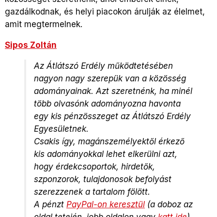
gazdálkodnak, és helyi piacokon árulják az élelmet,
amit megtermelnek.
Sipos Zoltán
Az Átlátszó Erdély működtetésében
nagyon nagy szerepük van a közösség
adományainak. Azt szeretnénk, ha minél
több olvasónk adományozna havonta
egy kis pénzösszeget az Átlátszó Erdély
Egyesületnek.
Csakis így, magánszemélyektől érkező
kis adományokkal lehet elkerülni azt,
hogy érdekcsoportok, hirdetők,
szponzorok, tulajdonosok befolyást
szerezzenek a tartalom fölött.
A pénzt
PayPal-on keresztül
(a doboz az
oldal tetején, jobb oldalon vagy
katt ide
)