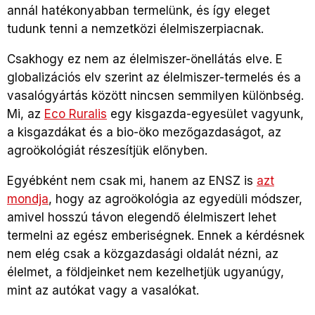
annál hatékonyabban termelünk, és így eleget
tudunk tenni a nemzetközi élelmiszerpiacnak.
Csakhogy ez nem az élelmiszer-önellátás elve. E
globalizációs elv szerint az élelmiszer-termelés és a
vasalógyártás között nincsen semmilyen különbség.
Mi, az
Eco Ruralis
egy kisgazda-egyesület vagyunk,
a kisgazdákat és a bio-öko mezőgazdaságot, az
agroökológiát részesítjük előnyben.
Egyébként nem csak mi, hanem az ENSZ is
azt
mondja
, hogy az agroökológia az egyedüli módszer,
amivel hosszú távon elegendő élelmiszert lehet
termelni az egész emberiségnek. Ennek a kérdésnek
nem elég csak a közgazdasági oldalát nézni, az
élelmet, a földjeinket nem kezelhetjük ugyanúgy,
mint az autókat vagy a vasalókat.