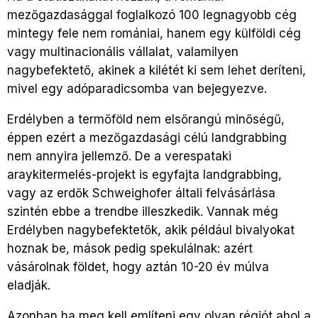
mezőgazdasággal foglalkozó 100 legnagyobb cég
mintegy fele nem romániai, hanem egy külföldi cég
vagy multinacionális vállalat, valamilyen
nagybefektető, akinek a kilétét ki sem lehet deríteni,
mivel egy adóparadicsomba van bejegyezve.
Erdélyben a termőföld nem elsőrangú minőségű,
éppen ezért a mezőgazdasági célú landgrabbing
nem annyira jellemző. De a verespataki
araykitermelés-projekt is egyfajta landgrabbing,
vagy az erdők Schweighofer általi felvásárlása
szintén ebbe a trendbe illeszkedik. Vannak még
Erdélyben nagybefektetők, akik például bivalyokat
hoznak be, mások pedig spekulálnak: azért
vásárolnak földet, hogy aztán 10-20 év múlva
eladják.
Azonban ha meg kell említeni egy olyan régiót ahol a