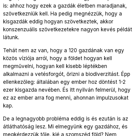
is: ahhoz hogy ezek a gazdák életben maradjanak,
szövetkezniük kell. Ha pedig megnézzük, hogy a
kisgazdák eddig hogyan szövetkeztek, akkor
konszenzuális szövetkezetekre nagyon kevés példát
látunk.
Tehát nem az van, hogy a 120 gazdának van egy
közös víziója arról, hogy a földet hogyan kell
megművelni, hogyan kell kisebb léptékben
alkalmazni a vetésforgót, őrizni a biodiverzitást. Épp
ellenkezőleg: általában egy ember hoz döntést 1-2
ezer kisgazda nevében. És itt nyilván felmerül, hogy
ez az ember arra fog menni, ahonnan impulzusokat
kap.
De a legnagyobb probléma eddig is és ezután is az
átláthatóság lesz. Mi elmegyünk egy gazdához, és
megkérdezzük tőle, kié a szomszéd föld? Nem