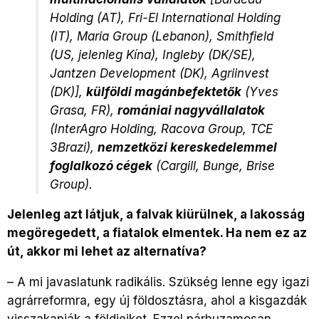
Holding (AT), Fri-El International Holding
(IT), Maria Group (Lebanon), Smithfield
(US, jelenleg Kína), Ingleby (DK/SE),
Jantzen Development (DK), Agriinvest
(DK)],
külföldi magánbefektetők
(Yves
Grasa, FR),
romániai nagyvállalatok
(InterAgro Holding, Racova Group, TCE
3Brazi),
nemzetközi kereskedelemmel
foglalkozó cégek
(Cargill, Bunge, Brise
Group).
Jelenleg azt látjuk, a falvak kiürülnek, a lakosság
megöregedett, a fiatalok elmentek. Ha nem ez az
út, akkor mi lehet az alternatíva?
–
A mi javaslatunk radikális. Szükség lenne egy igazi
agrárreformra, egy új földosztásra, ahol a kisgazdák
visszakapják a földjeiket. Ezzel párhuzamosan