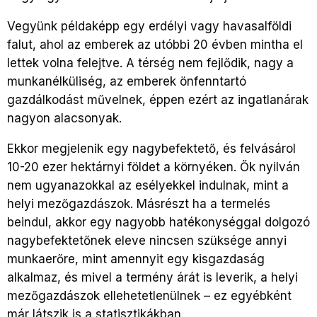
Vegyünk példaképp egy erdélyi vagy havasalföldi
falut, ahol az emberek az utóbbi 20 évben mintha el
lettek volna felejtve. A térség nem fejlődik, nagy a
munkanélküliség, az emberek önfenntartó
gazdálkodást művelnek, éppen ezért az ingatlanárak
nagyon alacsonyak.
Ekkor megjelenik egy nagybefektető, és felvásárol
10-20 ezer hektárnyi földet a környéken. Ők nyilván
nem ugyanazokkal az esélyekkel indulnak, mint a
helyi mezőgazdászok. Másrészt ha a termelés
beindul, akkor egy nagyobb hatékonységgal dolgozó
nagybefektetőnek eleve nincsen szüksége annyi
munkaerőre, mint amennyit egy kisgazdaság
alkalmaz, és mivel a termény árát is leverik, a helyi
mezőgazdászok ellehetetlenülnek – ez egyébként
már látszik is a statisztikákban.