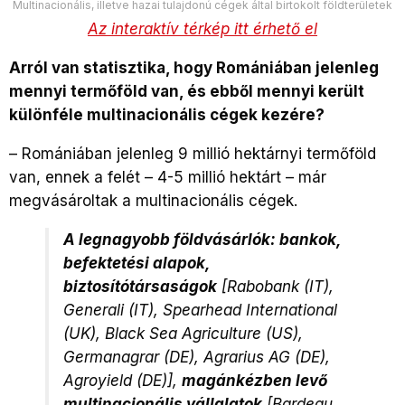
Multinacionális, illetve hazai tulajdonú cégek által birtokolt földterületek
Az interaktív térkép itt érhető el
Arról van statisztika, hogy Romániában jelenleg
mennyi termőföld van, és ebből mennyi került
különféle multinacionális cégek kezére?
–
Romániában jelenleg 9 millió hektárnyi termőföld
van, ennek a felét – 4-5 millió hektárt – már
megvásároltak a multinacionális cégek.
A legnagyobb földvásárlók: bankok,
befektetési alapok,
biztosítótársaságok
[Rabobank (IT),
Generali (IT), Spearhead International
(UK), Black Sea Agriculture (US),
Germanagrar (DE), Agrarius AG (DE),
Agroyield (DE)],
magánkézben levő
multinacionális vállalatok
[Bardeau