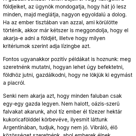
földjeiket, az ügynök mondogatja, hogy hát jó lesz
minden, majd meglátja, nagyon egyoldalú a dolog.
Ha az ember tisztában van azzal, ami körülötte
történik, akkor már kétszer is meggondolja, hogy el
akarja-e adni a földjét, illetve hogy milyen
kritériumok szerint adja lízingbe azt.
Fontos ugyanakkor pozitív példákat is hoznunk: meg
szeretnénk mutatni, hogyan lehet úgy befektetni,
földhöz jutni, gazdálkodni, hogy ne lökjük ki egymást
a piacról.
Senki nem akarja azt, hogy minden faluban csak
egy-egy gazda legyen. Nem halott, oázis-szerű
falvakat akarunk, ahol tíz ember él tízezer hektár
kukoricafölddel körbevéve, ilyesmit láttunk
Argentínában, tudjuk, hogy nem jó. Vibráló, élő
közösséget szeretnénk, ahol emberek élnek,