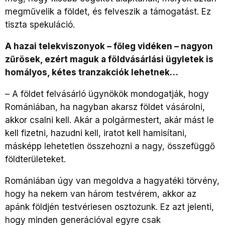
megművelik a földet, és felveszik a támogatást. Ez
tiszta spekuláció.
A hazai telekviszonyok – főleg vidéken – nagyon
zűrösek, ezért maguk a földvásárlási ügyletek is
homályos, kétes tranzakciók lehetnek…
–
A földet felvásárló ügynökök mondogatják, hogy
Romániában, ha nagyban akarsz földet vásárolni,
akkor csalni kell. Akár a polgármestert, akár mást le
kell fizetni, hazudni kell, iratot kell hamisítani,
másképp lehetetlen összehozni a nagy, összefüggő
földterületeket.
Romániában úgy van megoldva a hagyatéki törvény,
hogy ha nekem van három testvérem, akkor az
apánk földjén testvériesen osztozunk. Ez azt jelenti,
hogy minden generációval egyre csak