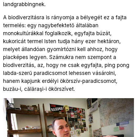
landgrabbingnek.
A biodiverzitásra is rányomja a bélyegét ez a fajta
termelés: egy nagybefektető általában
monokultúrákkal foglalkozik, egyfajta búzát,
kukoricát termel Isten tudja hány ezer hektáron,
melyet állandóan gyomirtózni kell ahhoz, hogy
piacképes legyen. Számukra nem szempont a
biodiverzitás, az, hogy ne csak egyfajta, ping pong
labda-szerű paradicsomot lehessen vásárolni,
hanem kapjunk erdélyi ökörszív-paradicsomot,
buzău-i, călăraşi-i ökörszívet.