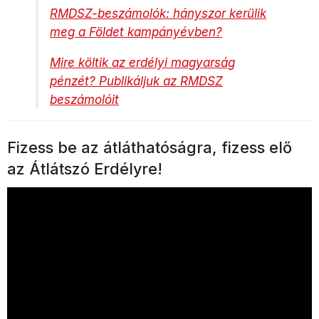
RMDSZ-beszámolók: hányszor kerülik
meg a Földet kampányévben?
Mire költik az erdélyi magyarság
pénzét? Publikáljuk az RMDSZ
beszámolóit
Fizess be az átláthatóságra, fizess elő
az Átlátszó Erdélyre!