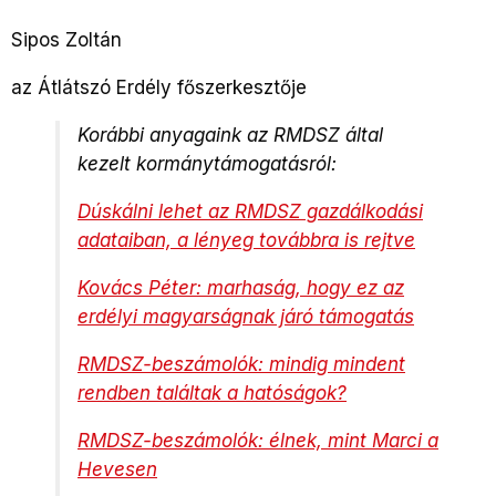
Sipos Zoltán
az Átlátszó Erdély főszerkesztője
Korábbi anyagaink az RMDSZ által
kezelt kormánytámogatásról:
Dúskálni lehet az RMDSZ gazdálkodási
adataiban, a lényeg továbbra is rejtve
Kovács Péter: marhaság, hogy ez az
erdélyi magyarságnak járó támogatás
RMDSZ-beszámolók: mindig mindent
rendben találtak a hatóságok?
RMDSZ-beszámolók: élnek, mint Marci a
Hevesen