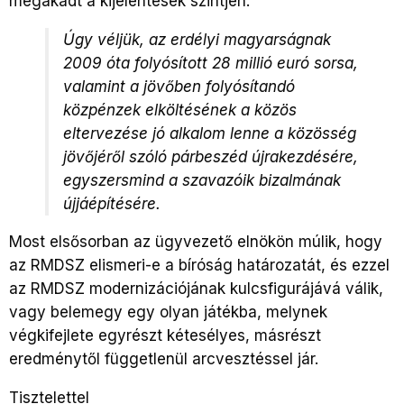
megakadt a kijelentések szintjén.
Úgy véljük, az erdélyi magyarságnak
2009 óta folyósított 28 millió euró sorsa,
valamint a jövőben folyósítandó
közpénzek elköltésének a közös
eltervezése jó alkalom lenne a közösség
jövőjéről szóló párbeszéd újrakezdésére,
egyszersmind a szavazóik bizalmának
újjáépítésére.
Most elsősorban az ügyvezető elnökön múlik, hogy
az RMDSZ elismeri-e a bíróság határozatát, és ezzel
az RMDSZ modernizációjának kulcsfigurájává válik,
vagy belemegy egy olyan játékba, melynek
végkifejlete egyrészt kétesélyes, másrészt
eredménytől függetlenül arcvesztéssel jár.
Tisztelettel