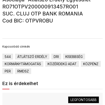
RO71OTPV200000913457RO01
SUC. CLUJ OTP BANK ROMANIA
Cod BIC: OTPVROBU
Kapcsolódó címkék
544
ÁTLÁTSZÓ ERDÉLY
DRI
KISEBBSÉG
KORMÁNYTÁMOGATÁS
KÖZÉRDEKŰ ADAT
KÖZPÉNZ
PER
RMDSZ
Ez is érdekelhet
LEGFONTOSABB