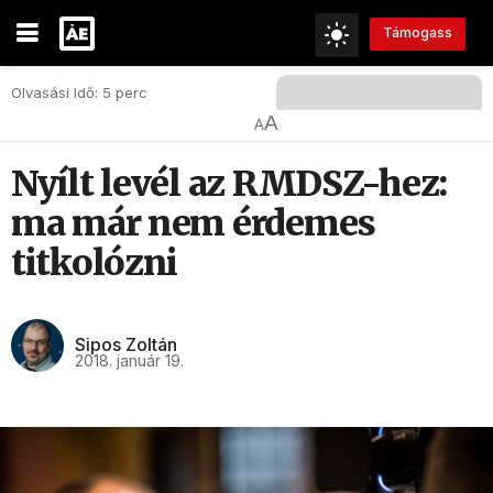
Támogass
Olvasási Idő: 5 perc
A
A
Nyílt levél az RMDSZ-hez:
ma már nem érdemes
titkolózni
Sipos Zoltán
2018. január 19.