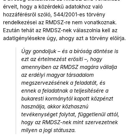
érveit, hogy a közérdekű adatokhoz való
hozzáférésről szóló, 544/2001-es törvény
rendelkezései az RMDSZ-re nem vonatkoznak.
Ezután tehát az RMDSZ-nek válaszolnia kell az
adatigénylésekre úgy, ahogy azt a törvény előírja.
Úgy gondoljuk – és a bíróság döntése is
ezt az értelmezést erősíti –, hogy
amennyiben az RMDSZ magára vállalja
az erdélyi magyar társadalom
megszervezésének a feladatát, és
ennek a feladatnak a teljesítésére a
bukaresti kormánytól kapott közpénzt
használja, akkor közhasznú
tevékenységet folytat, függetlenül attól,
hogy az RMDSZ-nek mint szervezetnek
milyen a jogi státusza.