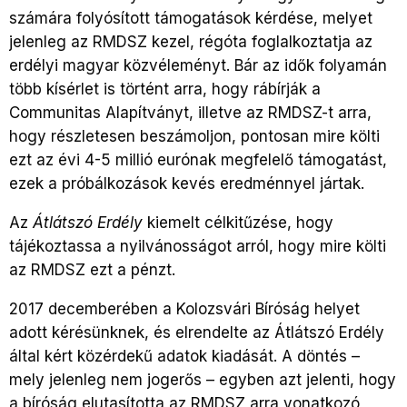
számára folyósított támogatások kérdése, melyet
jelenleg az RMDSZ kezel, régóta foglalkoztatja az
erdélyi magyar közvéleményt. Bár az idők folyamán
több kísérlet is történt arra, hogy rábírják a
Communitas Alapítványt, illetve az RMDSZ-t arra,
hogy részletesen beszámoljon, pontosan mire költi
ezt az évi 4-5 millió eurónak megfelelő támogatást,
ezek a próbálkozások kevés eredménnyel jártak.
Az
Átlátszó Erdély
kiemelt célkitűzése, hogy
tájékoztassa a nyilvánosságot arról, hogy mire költi
az RMDSZ ezt a pénzt.
2017 decemberében a Kolozsvári Bíróság helyet
adott kérésünknek, és elrendelte az Átlátszó Erdély
által kért közérdekű adatok kiadását. A döntés –
mely jelenleg nem jogerős – egyben azt jelenti, hogy
a bíróság elutasította az RMDSZ arra vonatkozó