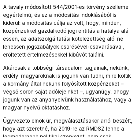
A tavaly módosított 544/2001-es törvény szelleme
egyértelmű, és ez a módosítás indoklásából is
kiderül: a módosítás célja az volt, hogy, minden,
közpénzekkel gazdálkodó jogi entitás a hatálya alá
essen, az adatszolgáltatási kötelezettség alól ne
lehessen jogszabályok csűrésével-csavarásával,
erőltetett értelmezésekkel kibúvót találni.
Akárcsak a többségi társadalom tagjainak, nekünk,
erdélyi magyaroknak is jogunk van tudni, mire költik
a kormány által nekünk folyósított közpénzeket –
végső soron saját adólejeinket –, ugyanúgy, ahogy
jogunk van az anyanyelvünk használatához, vagy a
magyar nyelvű oktatáshoz.
Ügyvezető elnök úr, megválasztásakor arról beszélt,
hogy azt szeretné, ha 2019-re az RMDSZ lenne a
legmodernebb politikai szervezet, nem csak