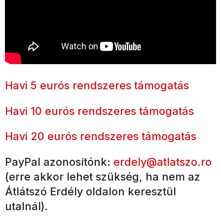
Havi 5 eurós rendszeres támogatás
Havi 10 eurós rendszeres támogatás
Havi 20 eurós rendszeres támogatás
PayPal azonosítónk:
erdely@atlatszo.ro
(erre akkor lehet szükség, ha nem az
Átlátszó Erdély oldalon keresztül
utalnál).