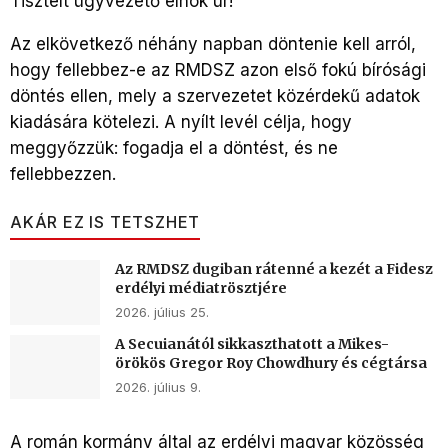
Tisztelt ügyvezető elnök úr!
Az elkövetkező néhány napban döntenie kell arról,
hogy fellebbez-e az RMDSZ azon első fokú bírósági
döntés ellen, mely a szervezetet közérdekű adatok
kiadására kötelezi. A nyílt levél célja, hogy
meggyőzzük: fogadja el a döntést, és ne
fellebbezzen.
AKÁR EZ IS TETSZHET
Az RMDSZ dugiban rátenné a kezét a Fidesz
erdélyi médiatrösztjére
2026. július 25.
A Secuianától sikkaszthatott a Mikes-
örökös Gregor Roy Chowdhury és cégtársa
2026. július 9.
A román kormány által az erdélyi magyar közösség