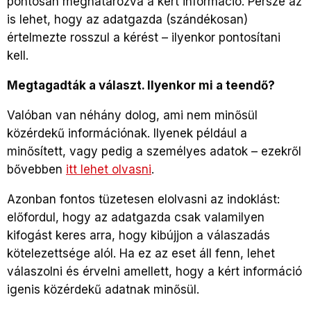
pontosan meghatározva a kért információ. Persze az
is lehet, hogy az adatgazda (szándékosan)
értelmezte rosszul a kérést – ilyenkor pontosítani
kell.
Megtagadták a választ. Ilyenkor mi a teendő?
Valóban van néhány dolog, ami nem minősül
közérdekű információnak. Ilyenek például a
minősített, vagy pedig a személyes adatok – ezekről
bővebben
itt lehet olvasni
.
Azonban fontos tüzetesen elolvasni az indoklást:
előfordul, hogy az adatgazda csak valamilyen
kifogást keres arra, hogy kibújjon a válaszadás
kötelezettsége alól. Ha ez az eset áll fenn, lehet
válaszolni és érvelni amellett, hogy a kért információ
igenis közérdekű adatnak minősül.