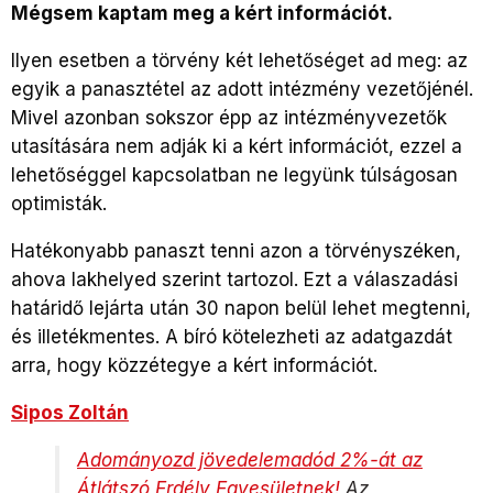
Mégsem kaptam meg a kért információt.
Ilyen esetben a törvény két lehetőséget ad meg: az
egyik a panasztétel az adott intézmény vezetőjénél.
Mivel azonban sokszor épp az intézményvezetők
utasítására nem adják ki a kért információt, ezzel a
lehetőséggel kapcsolatban ne legyünk túlságosan
optimisták.
Hatékonyabb panaszt tenni azon a törvényszéken,
ahova lakhelyed szerint tartozol. Ezt a válaszadási
határidő lejárta után 30 napon belül lehet megtenni,
és illetékmentes. A bíró kötelezheti az adatgazdát
arra, hogy közzétegye a kért információt.
Sipos Zoltán
Adományozd jövedelemadód 2%-át az
Átlátszó Erdély Egyesületnek!
Az