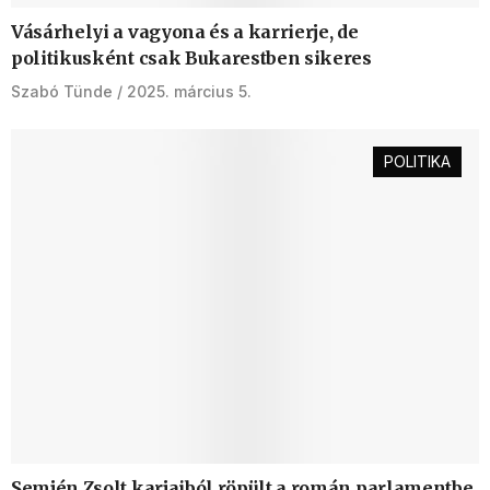
Vásárhelyi a vagyona és a karrierje, de
politikusként csak Bukarestben sikeres
Szabó Tünde
2025. március 5.
POLITIKA
Semjén Zsolt karjaiból röpült a román parlamentbe