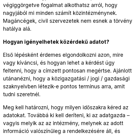
végiggörgetve fogalmat alkothatsz arról, hogy
nagyjából mi minden számít közintézménynek.
Magáncégek, civil szervezetek nem esnek a törvény
hatálya alá.
Hogyan igényelhetek közérdekű adatot?
Első lépésként érdemes elgondolkozni azon, mire
vagy kíváncsi, és hogyan lehet a kérdést úgy
feltenni, hogy a címzett pontosan megértse. Ajánlott
utánanézni, hogy a közigazgatási / jogi / gazdasági
szaknyelvben létezik-e pontos terminus arra, amit
tudni szeretnél.
Meg kell határozni, hogy milyen időszakra kéred az
adatokat. Továbbá ki kell deríteni, ki az adatgazda –
vagyis melyik az az intézmény, melynek az adott
információ valószínűleg a rendelkezésére áll, és