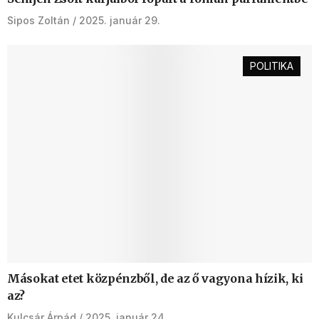
Sipos Zoltán
2025. január 29.
POLITIKA
Másokat etet közpénzből, de az ő vagyona hízik, ki
az?
Kulcsár Árpád
2025. január 24.