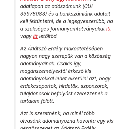
adatlapon az adószámunk (CUI
33978083) és a bankszámlánk adatait
kell feltüntetni, de a legegyeszerűbb, ha
a szükséges formanyomtatványokat
itt
vagy
itt
letöltöd.
Az Átlátszó Erdély működtetésében
nagyon nagy szerepük van a közösség
adományainak. Csakis így,
magánszemélyektől érkező kis
adományokkal lehet elkerülni azt, hogy
érdekcsoportok, hirdetők, szponzorok,
tulajdonosok befolyást szerezzenek a
tartalom fölött.
Azt is szeretnénk, ha minél több
olvasónk adományozna havonta egy kis
pénzösszeget az Átlátszó Erdély