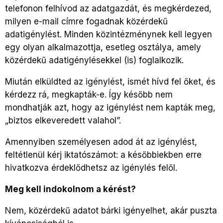
telefonon felhívod az adatgazdát, és megkérdezed,
milyen e-mail címre fogadnak közérdekű
adatigénylést. Minden közintézménynek kell legyen
egy olyan alkalmazottja, esetleg osztálya, amely
közérdekű adatigénylésekkel (is) foglalkozik.
Miután elküldted az igénylést, ismét hívd fel őket, és
kérdezz rá, megkapták-e. Így később nem
mondhatják azt, hogy az igénylést nem kapták meg,
„biztos elkeveredett valahol”.
Amennyiben személyesen adod át az igénylést,
feltétlenül kérj iktatószámot: a későbbiekben erre
hivatkozva érdeklődhetsz az igénylés felől.
Meg kell indokolnom a kérést?
Nem, közérdekű adatot bárki igényelhet, akár puszta