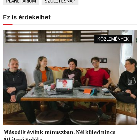
PLANETÁRIUM
SZÜLETÉSNAP
Ez is érdekelhet
KÖZLEMÉNYEK
Második évünk mínuszban. Nélküled nincs
Átlátszó Erdély