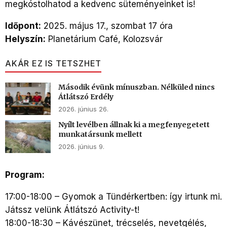
megkóstolhatod a kedvenc süteményeinket is!
Időpont:
2025. május 17., szombat 17 óra
Helyszín:
Planetárium Café, Kolozsvár
AKÁR EZ IS TETSZHET
Második évünk mínuszban. Nélküled nincs
Átlátszó Erdély
2026. június 26.
Nyílt levélben állnak ki a megfenyegetett
munkatársunk mellett
2026. június 9.
Program:
17:00-18:00 – Gyomok a Tündérkertben: így irtunk mi.
Játssz velünk Átlátszó Activity-t!
18:00-18:30 – Kávészünet, trécselés, nevetgélés,