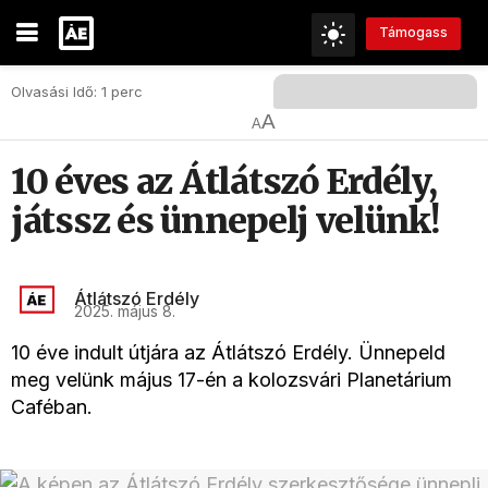
Támogass
Olvasási Idő: 1 perc
A
A
10 éves az Átlátszó Erdély,
játssz és ünnepelj velünk!
Átlátszó Erdély
2025. május 8.
10 éve indult útjára az Átlátszó Erdély. Ünnepeld
meg velünk május 17-én a kolozsvári Planetárium
Caféban.