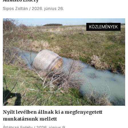
Sipos Zoltán
2026. június 26.
KÖZLEMÉNYEK
Nyílt levélben állnak ki a megfenyegetett
munkatársunk mellett
Átlátszó Erdély
2026. június 9.