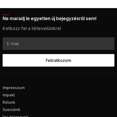
Ne maradj le egyetlen új bejegyzésről sem!
Iratkozz fel a hírlevelünkre!
Impresszum
Impakt
Rólunk
Szerzőink
Így dolgozunk