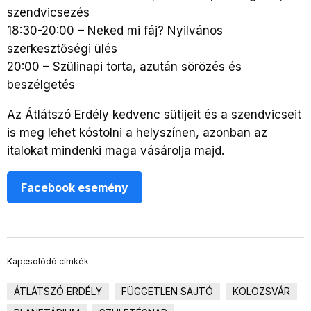
szendvicsezés
18:30-20:00 – Neked mi fáj? Nyilvános
szerkesztőségi ülés
20:00 – Szülinapi torta, azután sörözés és
beszélgetés
Az Átlátszó Erdély kedvenc sütijeit és a szendvicseit
is meg lehet kóstolni a helyszínen, azonban az
italokat mindenki maga vásárolja majd.
Facebook esemény
Kapcsolódó címkék
ÁTLÁTSZÓ ERDÉLY
FÜGGETLEN SAJTÓ
KOLOZSVÁR