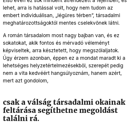
Első éven ez sok mindent átrendezett a fejemben, és
lehet, arra is hatással volt, hogy nem tudom az
embert individuálisan, „légüres térben”, társadalmi
meghatározottságoktól mentes cselekvőnek látni.
A román társadalom most nagy bajban van, és ez
sokatokat, akik fontos és mérvadó véleményt
képviseltek, arra késztetett, hogy megszólaljatok.
Úgy érzem azonban, éppen ez a mondat maradt ki a
lehetséges helyzetértelmezésekből, szerepét pedig
nem a vita kedvéért hangsúlyoznám, hanem azért,
mert azt gondolom,
csak a válság társadalmi okainak
feltárása segíthetne megoldást
találni rá.