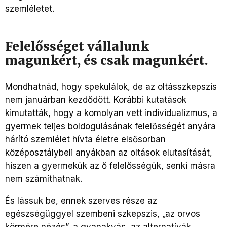
szemléletet.
Felelősséget vállalunk
magunkért, és csak magunkért.
Mondhatnád, hogy spekulálok, de az oltásszkepszis
nem januárban kezdődött. Korábbi kutatások
kimutatták, hogy a komolyan vett individualizmus, a
gyermek teljes boldogulásának felelősségét anyára
hárító szemlélet hívta életre elsősorban
középosztálybeli anyákban az oltások elutasítását,
hiszen a gyermekük az ő felelősségük, senki másra
nem számíthatnak.
És lássuk be, ennek szerves része az
egészségüggyel szembeni szkepszis, „az orvos
körmére nézés”, a gyanakvás, az alternatívák