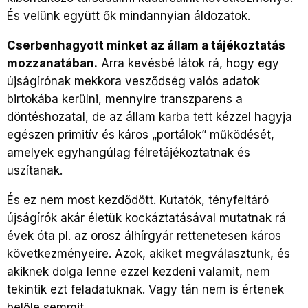
És velünk együtt ők mindannyian áldozatok.
Cserbenhagyott minket az állam a tájékoztatás
mozzanatában.
Arra kevésbé látok rá, hogy egy
újságírónak mekkora vesződség valós adatok
birtokába kerülni, mennyire transzparens a
döntéshozatal, de az állam karba tett kézzel hagyja
egészen primitív és káros „portálok” működését,
amelyek egyhangúlag félretájékoztatnak és
uszítanak.
És ez nem most kezdődött. Kutatók, tényfeltáró
újságírók akár életük kockáztatásával mutatnak rá
évek óta pl. az orosz álhírgyár rettenetesen káros
következményeire. Azok, akiket megválasztunk, és
akiknek dolga lenne ezzel kezdeni valamit, nem
tekintik ezt feladatuknak. Vagy tán nem is értenek
belőle semmit.