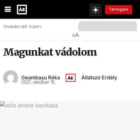
Támogass
Olvasási Idő: 6 perc
A
A
Magunkat vádolom
Geambașu Réka
Átlátszó Erdély
2021. október 15.