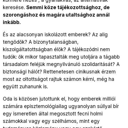
keresése.
Semmi köze tájékozottsághoz, de
szorongáshoz és magára utaltsághoz annál
inkább.
És az alacsonyan iskolázott emberek? Az alig
tengődők? A bizonytalanságban,
kiszolgáltatottságban élők? A tájékozódni nem
tudók: ők mikor tapasztalták meg utoljára a tágabb
társadalom feléjük megnyilvánuló szolidaritását? A
biztonsági hálót? Rettenetesen cinikusnak érzem
most az oltottságot rajtuk számon kérni, még ha
együtt zuhanunk is.
Oda is közösen jutottunk el, hogy emberek milliói
számára episztemológiailag ugyanolyan súllyal bír
egy ismeretlen által megosztott fecni holmi
számokkal vagy egy szélhámos, mint egy