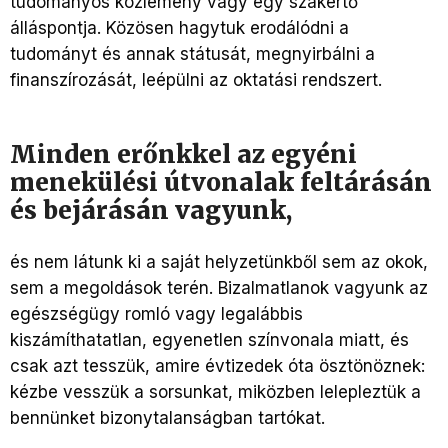
tudományos közlemény vagy egy szakértő
álláspontja. Közösen hagytuk erodálódni a
tudományt és annak státusát, megnyirbálni a
finanszírozását, leépülni az oktatási rendszert.
Minden erőnkkel az egyéni
menekülési útvonalak feltárásán
és bejárásán vagyunk,
és nem látunk ki a saját helyzetünkből sem az okok,
sem a megoldások terén. Bizalmatlanok vagyunk az
egészségügy romló vagy legalábbis
kiszámíthatatlan, egyenetlen színvonala miatt, és
csak azt tesszük, amire évtizedek óta ösztönöznek:
kézbe vesszük a sorsunkat, miközben lelepleztük a
bennünket bizonytalanságban tartókat.