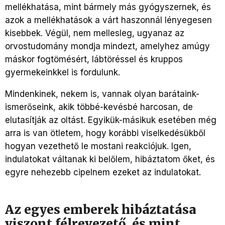
mellékhatása, mint bármely más gyógyszernek, és
azok a mellékhatások a várt haszonnál lényegesen
kisebbek. Végül, nem mellesleg, ugyanaz az
orvostudomány mondja mindezt, amelyhez amúgy
máskor fogtömésért, lábtöréssel és kruppos
gyermekeinkkel is fordulunk.
Mindenkinek, nekem is, vannak olyan barátaink-
ismerőseink, akik többé-kevésbé harcosan, de
elutasítják az oltást. Egyikük-másikuk esetében még
arra is van ötletem, hogy korábbi viselkedésükből
hogyan vezethető le mostani reakciójuk. Igen,
indulatokat váltanak ki belőlem, hibáztatom őket, és
egyre nehezebb cipelnem ezeket az indulatokat.
Az egyes emberek hibáztatása
viszont félrevezető, és mint