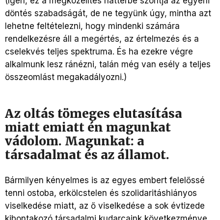
(Igen, ez a megközelítés háttérbe szorítja az egyéni
döntés szabadságát, de ne tegyünk úgy, mintha azt
lehetne feltételezni, hogy mindenki számára
rendelkezésre áll a megértés, az értelmezés és a
cselekvés teljes spektruma. És ha ezekre végre
alkalmunk lesz ránézni, talán még van esély a teljes
összeomlást megakadályozni.)
Az oltás tömeges elutasítása
miatt emiatt én magunkat
vádolom. Magunkat: a
társadalmat és az államot.
Bármilyen kényelmes is az egyes embert felelőssé
tenni ostoba, erkölcstelen és szolidaritáshiányos
viselkedése miatt, az ő viselkedése a sok évtizede
kibontakozó társadalmi kudarcaink következménye.