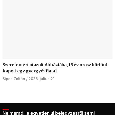
Szerelemért utazott Abháziába, 15 év orosz börtönt
kapott egy gyergyói fiatal
Sipos Zoltán
2026. július 21.
Ne maradj le egyetlen új bejegyzésről sem!