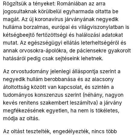
Rögzítsük a tényeket: Romániában az arra
jogosultaknak körülbelül egyharmada oltatta be
magát. Az új koronavírus járványának negyedik
hulláma borzalmas, európai és világviszonylatban is
kétségbeejtő fertőzöttségi és halálozási adatokat
mutat. Az egészségügyi ellátás leterheltségéről és
annak orvosokra-ápolókra, de páciensekre gyakorolt
hatásáról pedig csak sejtéseink lehetnek.
Az orvostudomány jelenlegi álláspontja szerint a
negyedik hullám berobbanása és az alacsony
átoltottság között van kapcsolat, és szintén a
tudományos konszenzus szerint (néhány, nagyon
kevés renitens szakembert leszámítva) a járvány
megfékezésének egyetlen, ha nem is tökéletes,
módja az oltás.
Az oltást tesztelték, engedélyezték, nincs több