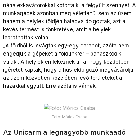
néha exkavátorokkal kotorta ki a felgyűlt szennyet. A
munkagépek azonban még véletlenül sem az üzem,
hanem a helyiek földjén haladva dolgoztak, azt a
kevés termést is tönkretéve, amit a helyiek
learathattak volna.
„A földből is levágtak egy-egy darabot, azóta nem
engedjük a gépeket a földünkre” – panaszkodik
valaki. A helyiek emlékeznek arra, hogy kezdetben
ígéretet kaptak, hogy a húsfeldolgozó megvásárolja
az üzem közvetlen közelében levő területeket a
házakkal együtt. Erre azóta is várnak.
Fotó: Móricz Csaba
Az Unicarm a legnagyobb munkaadó