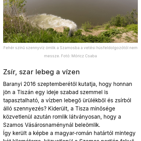
Fehér színű szennyvíz ömlik a Szamosba a vetési húsfeldolgozótól nem
messze. Fotó: Móricz Csaba
Zsír, szar lebeg a vízen
Baranyi 2016 szeptemberétől kutatja, hogy honnan
jön a Tiszán egy ideje szabad szemmel is
tapasztalható, a vízben lebegő ürülékből és zsírból
álló szennyezés? Kiderült, a Tisza minősége
közvetlenül azután romlik látványosan, hogy a
Szamos Vásárosnaménynál beleömlik.
Így került a képbe a magyar-román határtól mintegy