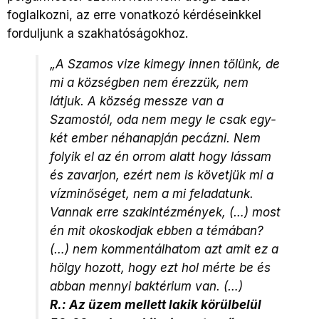
foglalkozni, az erre vonatkozó kérdéseinkkel
forduljunk a szakhatóságokhoz.
„A Szamos vize kimegy innen tőlünk, de
mi a községben nem érezzük, nem
látjuk. A község messze van a
Szamostól, oda nem megy le csak egy-
két ember néhanapján pecázni. Nem
folyik el az én orrom alatt hogy lássam
és zavarjon, ezért nem is követjük mi a
vízminőséget, nem a mi feladatunk.
Vannak erre szakintézmények, (…) most
én mit okoskodjak ebben a témában?
(…) nem kommentálhatom azt amit ez a
hölgy hozott, hogy ezt hol mérte be és
abban mennyi baktérium van. (…)
R.: Az üzem mellett lakik körülbelül