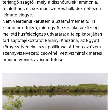
terjengő szagtól, mely a disznóürülék, ammónia,
romlott hús és sok más szerves hulladék nehezen
leírható elegye.
Nem véletlenül kerültem a Szatmárnémetitől 11
kilométerre fekvő, mintegy 5 ezer lakosú község
melletti húsfeldolgozó udvarára: a telep kapujában
tart sajtótájékoztatót Baranyi Krisztina, az Együtt
környezetvédelmi szakpolitikusa. A téma az üzem
szennyvízelvezető csövénél vett vízminták mérési
eredményeinek az ismertetése.