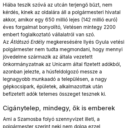
Hiába teszik szóvá az utcán terjengő bűzt, nem
kérdés, kinek az oldalára áll a polgármesteri hivatal
akkor, amikor egy 650 millió lejes (142 millió euró)
éves forgalmat bonyolító, Vetésen mintegy 2200
embert foglalkoztató vállalatról van szó.
Az
Átlátszó Erdély
megkeresésére Ilyés Gyula vetési
polgármester nem tudta megmondani, hogy mennyi
jövedelme származik az általa vezetett
önkormányzatnak az Unicarm által fizetett adókból,
azonban jelezte, a húsfeldolgozó messze a
legnagyobb munkaadó a településen, a nagy
gépkocsipark, épületek, alkalmazottak után
befizetett adók tetemes összeget tesznek ki.
Cigánytelep, mindegy, ők is emberek
Ami a Szamosba folyó szennyvizet illeti, a
polgármester szerint neki nem dolga ezzel