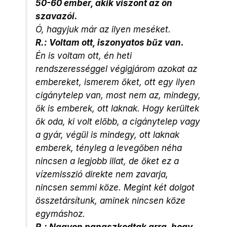
50-60 ember, akik viszont az ön
szavazói.
Ó, hagyjuk már az ilyen meséket.
R.: Voltam ott, iszonyatos bűz van.
Én is voltam ott, én heti
rendszerességgel végigjárom azokat az
embereket, ismerem őket, ott egy ilyen
cigánytelep van, most nem az, mindegy,
ők is emberek, ott laknak. Hogy kerültek
ők oda, ki volt előbb, a cigánytelep vagy
a gyár, végül is mindegy, ott laknak
emberek, tényleg a levegőben néha
nincsen a legjobb illat, de őket ez a
vízemisszió direkte nem zavarja,
nincsen semmi köze. Megint két dolgot
összetársítunk, aminek nincsen köze
egymáshoz.