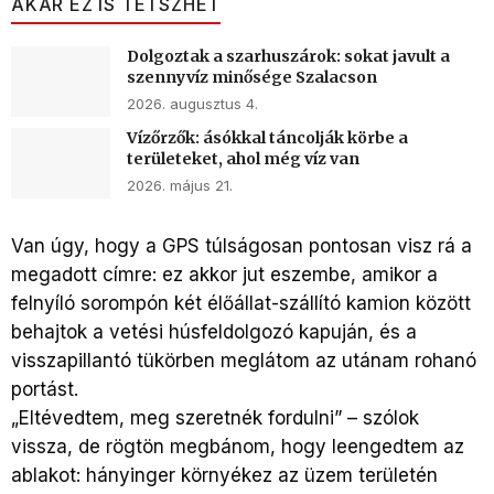
AKÁR EZ IS TETSZHET
Dolgoztak a szarhuszárok: sokat javult a
szennyvíz minősége Szalacson
2026. augusztus 4.
Vízőrzők: ásókkal táncolják körbe a
területeket, ahol még víz van
2026. május 21.
Van úgy, hogy a GPS túlságosan pontosan visz rá a
megadott címre: ez akkor jut eszembe, amikor a
felnyíló sorompón két élőállat-szállító kamion között
behajtok a vetési húsfeldolgozó kapuján, és a
visszapillantó tükörben meglátom az utánam rohanó
portást.
„Eltévedtem, meg szeretnék fordulni” – szólok
vissza, de rögtön megbánom, hogy leengedtem az
ablakot: hányinger környékez az üzem területén