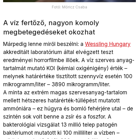
Fotó: Móricz Csaba
A víz fertőző, nagyon komoly
megbetegedéseket okozhat
Márpedig lenne miről beszélni: a
Wessling Hungary
akkreditált laboratórium által elvégzett teszt
eredményei horrorfilmbe illőek. A víz szerves anyag-
tartalmát mutató KOI (kémiai oxigénigény) érték –
melynek határértéke tisztított szennyvíz esetén 100
mikrogramm/liter – 3890 mikrogramm/liter.
A minta az extrém magas szervesanyag-tartalom
mellett hétszeres határérték-túllépést mutatott
ammóniára – ez húgyra és bomló fehérjére utal – de
szintén sok volt benne a zsír és a foszfor. A
bakterológiai vizsgálat 13 millió telep patogén
baktériumot mutatott ki 100 milliliter a vízben –