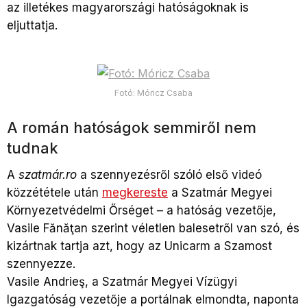
az illetékes magyarországi hatóságoknak is
eljuttatja.
Fotó: Móricz Csaba
A román hatóságok semmiről nem
tudnak
A
szatmár.ro
a szennyezésről szóló első videó
közzététele után
megkereste
a Szatmár Megyei
Környezetvédelmi Őrséget – a hatóság vezetője,
Vasile Fănăţan szerint véletlen balesetről van szó, és
kizártnak tartja azt, hogy az Unicarm a Szamost
szennyezze.
Vasile Andrieş, a Szatmár Megyei Vízügyi
Igazgatóság vezetője a portálnak elmondta, naponta