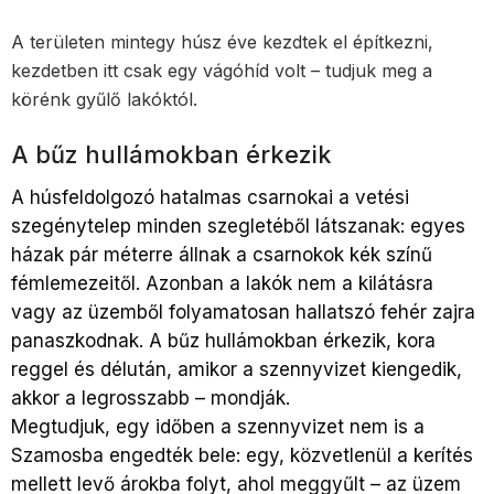
A területen mintegy húsz éve kezdtek el építkezni,
kezdetben itt csak egy vágóhíd volt – tudjuk meg a
körénk gyűlő lakóktól.
A bűz hullámokban érkezik
A húsfeldolgozó hatalmas csarnokai a vetési
szegénytelep minden szegletéből látszanak: egyes
házak pár méterre állnak a csarnokok kék színű
fémlemezeitől. Azonban a lakók nem a kilátásra
vagy az üzemből folyamatosan hallatszó fehér zajra
panaszkodnak. A bűz hullámokban érkezik, kora
reggel és délután, amikor a szennyvizet kiengedik,
akkor a legrosszabb – mondják.
Megtudjuk, egy időben a szennyvizet nem is a
Szamosba engedték bele: egy, közvetlenül a kerítés
mellett levő árokba folyt, ahol meggyűlt – az üzem