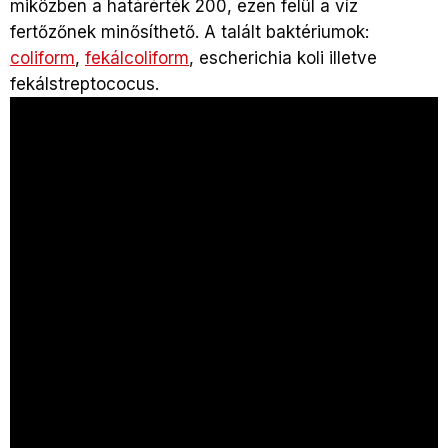
miközben a határérték 200, ezen felül a víz
fertőzőnek minősíthető. A talált baktériumok:
coliform
,
fekálcoliform
, escherichia koli illetve
fekálstreptococus.