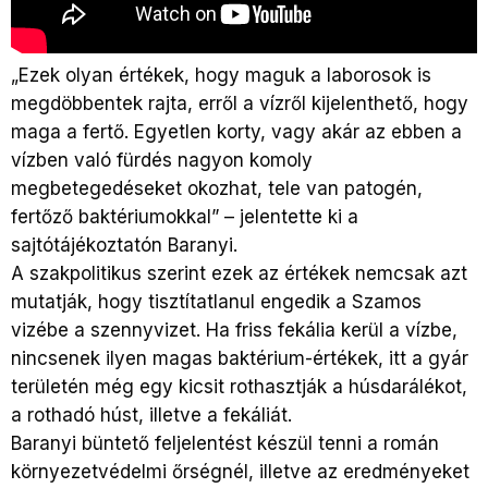
„Ezek olyan értékek, hogy maguk a laborosok is
megdöbbentek rajta, erről a vízről kijelenthető, hogy
maga a fertő. Egyetlen korty, vagy akár az ebben a
vízben való fürdés nagyon komoly
megbetegedéseket okozhat, tele van patogén,
fertőző baktériumokkal” – jelentette ki a
sajtótájékoztatón Baranyi.
A szakpolitikus szerint ezek az értékek nemcsak azt
mutatják, hogy tisztítatlanul engedik a Szamos
vizébe a szennyvizet. Ha friss fekália kerül a vízbe,
nincsenek ilyen magas baktérium-értékek, itt a gyár
területén még egy kicsit rothasztják a húsdarálékot,
a rothadó húst, illetve a fekáliát.
Baranyi büntető feljelentést készül tenni a román
környezetvédelmi őrségnél, illetve az eredményeket