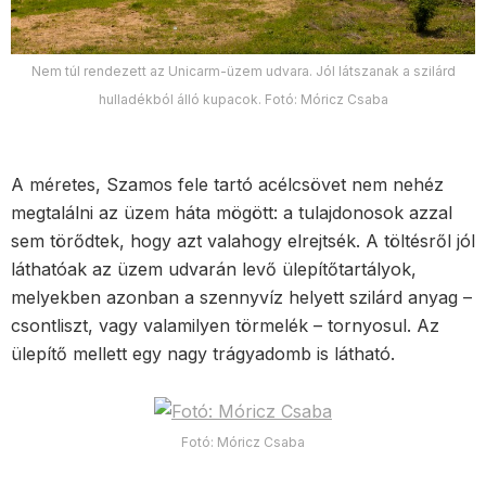
Nem túl rendezett az Unicarm-üzem udvara. Jól látszanak a szilárd
hulladékból álló kupacok. Fotó: Móricz Csaba
A méretes, Szamos fele tartó acélcsövet nem nehéz
megtalálni az üzem háta mögött: a tulajdonosok azzal
sem törődtek, hogy azt valahogy elrejtsék. A töltésről jól
láthatóak az üzem udvarán levő ülepítőtartályok,
melyekben azonban a szennyvíz helyett szilárd anyag –
csontliszt, vagy valamilyen törmelék – tornyosul. Az
ülepítő mellett egy nagy trágyadomb is látható.
Fotó: Móricz Csaba