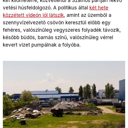
két kilométerre, közvetlenül a Szamos partján fekvő
vetési húsfeldolgozó. A politikus által
két hete
közzétett videón jól látszik
, amint az üzemből a
szennyvízelvezető csövön keresztül előbb egy
fehéres, valószínűleg vegyszeres folyadék távozik,
később büdös, barnás színű, valószínűleg vérrel
kevert vizet pumpálnak a folyóba.