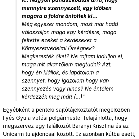
R.: Nagyon panaszkodtak arra, hogy
mennyire szennyezett, egy időben
magára a földre öntötték ki…
Még egyszer mondom, most már hadd
válaszoljon maga egy kérdésre, maga
feltette ezeket a kérdéseket a
Környezetvédelmi Őrségnek?
Megkeresték őket? Ne rajtam induljon el,
maga mit akar tőlem megtudni? Azt,
hogy én kiállok, és lapátolom a
szennyet, hogy igazolom hogy van
szennyezés vagy nincs? Ne éntőlem
kérdezzék meg már! (…)”
Egyébként a pénteki sajtótájékoztatót megelőzően
Ilyés Gyula vetési polgármester felajánlotta, hogy
megszervez egy találkozót Baranyi Krisztina és az
Unicarm tulajdonosai között. Ez azonban kútba esett,