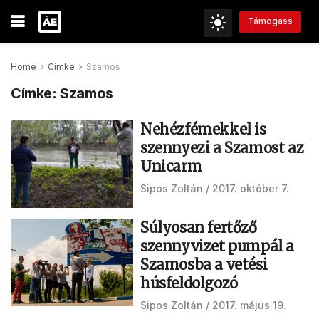
Támogass
Home
Címke
Szamos
Címke:
Szamos
Nehézfémekkel is
szennyezi a Szamost az
Unicarm
Sipos Zoltán
2017. október 7.
Súlyosan fertőző
szennyvizet pumpál a
Szamosba a vetési
húsfeldolgozó
Sipos Zoltán
2017. május 19.