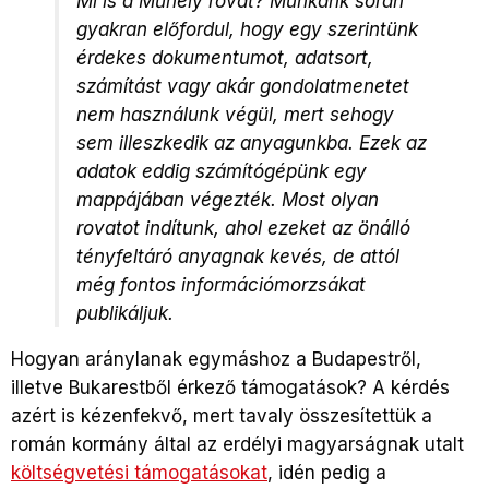
Mi is a
Műhely
rovat? Munkánk során
gyakran előfordul, hogy egy szerintünk
érdekes dokumentumot, adatsort,
számítást vagy akár gondolatmenetet
nem használunk végül, mert sehogy
sem illeszkedik az anyagunkba. Ezek az
adatok eddig számítógépünk egy
mappájában végezték. Most olyan
rovatot indítunk, ahol ezeket az önálló
tényfeltáró anyagnak kevés, de attól
még fontos információmorzsákat
publikáljuk.
Hogyan aránylanak egymáshoz a Budapestről,
illetve Bukarestből érkező támogatások? A kérdés
azért is kézenfekvő, mert tavaly összesítettük a
román kormány által az erdélyi magyarságnak utalt
költségvetési támogatásokat
, idén pedig a