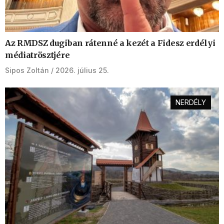
Az RMDSZ dugiban rátenné a kezét a Fidesz erdélyi
médiatrösztjére
Sipos Zoltán
2026. július 25.
NERDÉLY