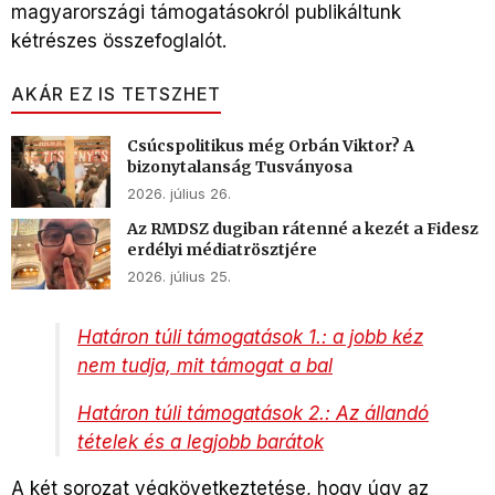
magyarországi támogatásokról publikáltunk
kétrészes összefoglalót.
AKÁR EZ IS TETSZHET
Csúcspolitikus még Orbán Viktor? A
bizonytalanság Tusványosa
2026. július 26.
Az RMDSZ dugiban rátenné a kezét a Fidesz
erdélyi médiatrösztjére
2026. július 25.
Határon túli támogatások 1.: a jobb kéz
nem tudja, mit támogat a bal
Határon túli támogatások 2.: Az állandó
tételek és a legjobb barátok
A két sorozat végkövetkeztetése, hogy úgy az