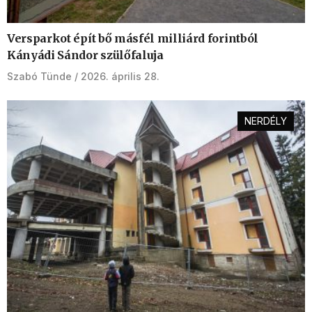
Versparkot épít bő másfél milliárd forintból
Kányádi Sándor szülőfaluja
Szabó Tünde
2026. április 28.
NERDÉLY