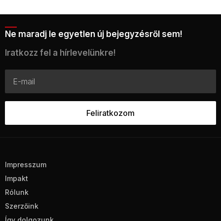
Ne maradj le egyetlen új bejegyzésről sem!
Iratkozz fel a hírlevelünkre!
Impresszum
Impakt
Rólunk
Szerzőink
Így dolgozunk