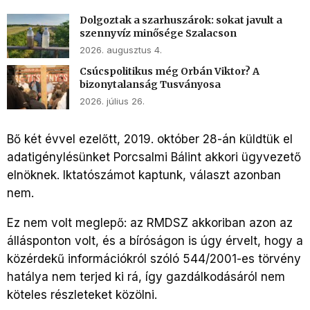
Dolgoztak a szarhuszárok: sokat javult a
szennyvíz minősége Szalacson
2026. augusztus 4.
Csúcspolitikus még Orbán Viktor? A
bizonytalanság Tusványosa
2026. július 26.
Bő két évvel ezelőtt, 2019. október 28-án küldtük el
adatigénylésünket Porcsalmi Bálint akkori ügyvezető
elnöknek. Iktatószámot kaptunk, választ azonban
nem.
Ez nem volt meglepő: az RMDSZ akkoriban azon az
állásponton volt, és a bíróságon is úgy érvelt, hogy a
közérdekű információkról szóló 544/2001-es törvény
hatálya nem terjed ki rá, így gazdálkodásáról nem
köteles részleteket közölni.