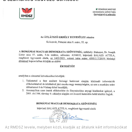
Az RMDSZ levele, melyben közli, kiadják az általunk kért információkat