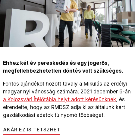
Ehhez két év pereskedés és egy jogerős,
megfellebbezhetetlen döntés volt szükséges.
Fontos ajándékot hozott tavaly a Mikulás az erdélyi
magyar nyilvánosság számára: 2021 december 6-án
a Kolozsvári Ítélőtábla helyt adott kérésünknek
, és
elrendelte, hogy az RMDSZ adja ki az általunk kért
gazdálkodási adatok túlnyomó többségét.
AKÁR EZ IS TETSZHET