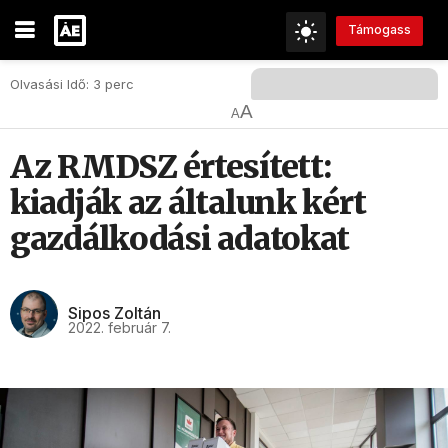
Támogass
Olvasási Idő: 3 perc
A
A
Az RMDSZ értesített:
kiadják az általunk kért
gazdálkodási adatokat
Sipos Zoltán
2022. február 7.