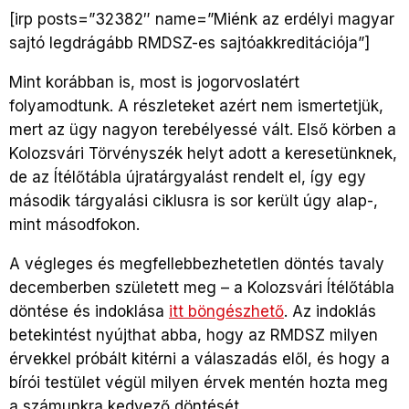
[irp posts=”32382″ name=”Miénk az erdélyi magyar
sajtó legdrágább RMDSZ-es sajtóakkreditációja”]
Mint korábban is, most is jogorvoslatért
folyamodtunk. A részleteket azért nem ismertetjük,
mert az ügy nagyon terebélyessé vált. Első körben a
Kolozsvári Törvényszék helyt adott a keresetünknek,
de az Ítélőtábla újratárgyalást rendelt el, így egy
második tárgyalási ciklusra is sor került úgy alap-,
mint másodfokon.
A végleges és megfellebbezhetetlen döntés tavaly
decemberben született meg – a Kolozsvári Ítélőtábla
döntése és indoklása
itt böngészhető
. Az indoklás
betekintést nyújthat abba, hogy az RMDSZ milyen
érvekkel próbált kitérni a válaszadás elől, és hogy a
bírói testület végül milyen érvek mentén hozta meg
a számunkra kedvező döntését.