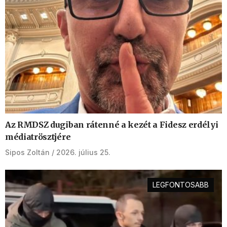
Az RMDSZ dugiban rátenné a kezét a Fidesz erdélyi
médiatrösztjére
Sipos Zoltán
2026. július 25.
LEGFONTOSABB