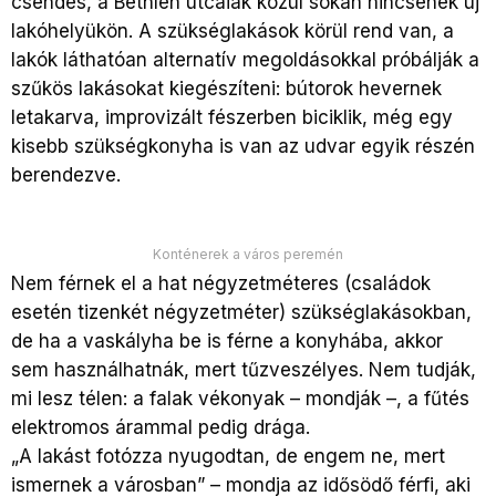
csendes, a Bethlen utcaiak közül sokan nincsenek új
lakóhelyükön. A szükséglakások körül rend van, a
lakók láthatóan alternatív megoldásokkal próbálják a
szűkös lakásokat kiegészíteni: bútorok hevernek
letakarva, improvizált fészerben biciklik, még egy
kisebb szükségkonyha is van az udvar egyik részén
berendezve.
Konténerek a város peremén
Nem férnek el a hat négyzetméteres (családok
esetén tizenkét négyzetméter) szükséglakásokban,
de ha a vaskályha be is férne a konyhába, akkor
sem használhatnák, mert tűzveszélyes. Nem tudják,
mi lesz télen: a falak vékonyak – mondják –, a fűtés
elektromos árammal pedig drága.
„A lakást fotózza nyugodtan, de engem ne, mert
ismernek a városban” – mondja az idősödő férfi, aki