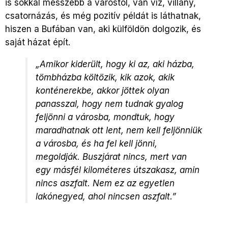
is sokkal messzebb a várostól, van víz, villany,
csatornázás, és még pozitív példát is láthatnak,
hiszen a Bufában van, aki külföldön dolgozik, és
saját házat épít.
„Amikor kiderült, hogy ki az, aki házba,
tömbházba költözik, kik azok, akik
konténerekbe, akkor jöttek olyan
panasszal, hogy nem tudnak gyalog
feljönni a városba, mondtuk, hogy
maradhatnak ott lent, nem kell feljönniük
a városba, és ha fel kell jönni,
megoldják. Buszjárat nincs, mert van
egy másfél kilométeres útszakasz, amin
nincs aszfalt. Nem ez az egyetlen
lakónegyed, ahol nincsen aszfalt.”