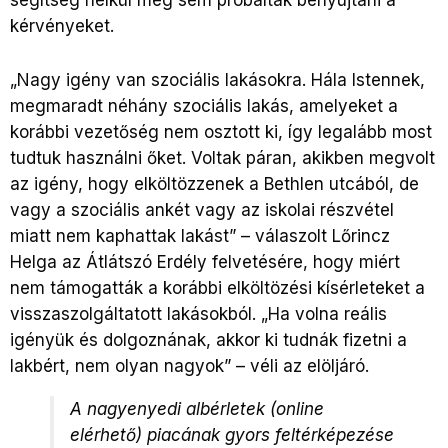
segítség nélkül meg sem próbálták benyújtani a
kérvényeket.
„Nagy igény van szociális lakásokra. Hála Istennek,
megmaradt néhány szociális lakás, amelyeket a
korábbi vezetőség nem osztott ki, így legalább most
tudtuk használni őket. Voltak páran, akikben megvolt
az igény, hogy elköltözzenek a Bethlen utcából, de
vagy a szociális ankét vagy az iskolai részvétel
miatt nem kaphattak lakást” – válaszolt Lőrincz
Helga az Átlátszó Erdély felvetésére, hogy miért
nem támogatták a korábbi elköltözési kísérleteket a
visszaszolgáltatott lakásokból. „Ha volna reális
igényük és dolgoznának, akkor ki tudnák fizetni a
lakbért, nem olyan nagyok” – véli az elöljáró.
A nagyenyedi albérletek (online
elérhető) piacának gyors feltérképezése