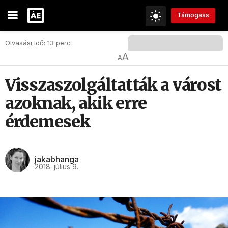
Támogass
Olvasási Idő: 13 perc
A
A
Visszaszolgáltatták a várost
azoknak, akik erre
érdemesek
jakabhanga
2018. július 9.