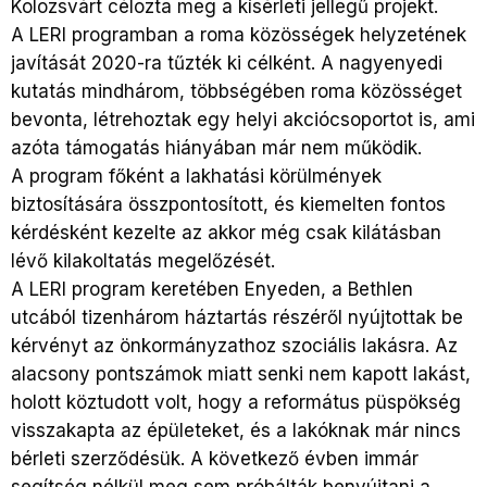
Kolozsvárt célozta meg a kísérleti jellegű projekt.
A LERI programban a roma közösségek helyzetének
javítását 2020-ra tűzték ki célként. A nagyenyedi
kutatás mindhárom, többségében roma közösséget
bevonta, létrehoztak egy helyi akciócsoportot is, ami
azóta támogatás hiányában már nem működik.
A program főként a lakhatási körülmények
biztosítására összpontosított, és kiemelten fontos
kérdésként kezelte az akkor még csak kilátásban
lévő kilakoltatás megelőzését.
A LERI program keretében Enyeden, a Bethlen
utcából tizenhárom háztartás részéről nyújtottak be
kérvényt az önkormányzathoz szociális lakásra. Az
alacsony pontszámok miatt senki nem kapott lakást,
holott köztudott volt, hogy a református püspökség
visszakapta az épületeket, és a lakóknak már nincs
bérleti szerződésük. A következő évben immár