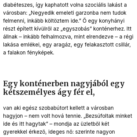
diabéteszes, így kaphatott volna szociális lakást a
városban: „Negyedik emeleti garzonba nem tudok
felmenni, inkább költöztem ide.” Ő egy konyhányi
részt épített kívülről az „egyszobás” konténerhez. Itt
állnak – inkább felhalmozva, mint elrendezve – a régi
lakása emlékei, egy aragáz, egy felakasztott csillár,
a falakon fényképek.
Egy konténerben nagyjából egy
kétszemélyes ágy fér el,
van aki egész szobabútort kellett a városban
hagyjon – nem volt hová tennie. „Bezsúfoltak minket
ide és itt hagytak” – mondja az üzletből két
gyerekkel érkező, ideges nő: szerinte nagyon