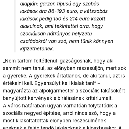
alapján: garzon típusú egy szobás
lakások ára 86-193 euro, a kétszobás
lakások pedig 150 és 214 euro között
alakulnak, ami tekintettel arra, hogy
szociálisan hátrányos helyzetű
családokról van szó, nem tűnik könnyen
kifizethetőnek.
„Nem tartom feltétlenül igazságosnak, hogy aki
semmit nem tanul, az előnyben részesüljön, mert sok
a gyereke. A gyerekek ártatlanok, de aki tanul, azt is
értékelni kell. Egyensúlyt kell kialakítani” –
magyarázta az alpolgármester a szociális lakásokért
benyújtott kérvények elbírálásának kritériumait.
A város határában ugyan várhatóan folytatódik a
szociális negyed építése, arról nincs szó, hogy a
most kilakoltatottak előnyben részesülnének
ezeknek a felépítendő lakásoknak a kiosztásakor. A