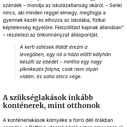
szándék – mondja az iskolázatlanság okáról. – Senki
nincs, aki minden reggel elmegy, megfogja a
gyermek kezét és elhozza az iskolába, fizikai
képtelenség egyelőre. Felszólítást kapnak állandóan”
– részletezi az önkormányzat álláspontját.
A kerti sütések illatát érezni a
levegőben, egy nő a háza előtti kályhán
készíti az ebédet – mintha egy nagy
piknikezés folyna, csak nem olyan
vidám, és soha sincs vége.
A szükséglakások inkább
konténerek, mint otthonok
A konténerlakások környéke a forró déli órákban