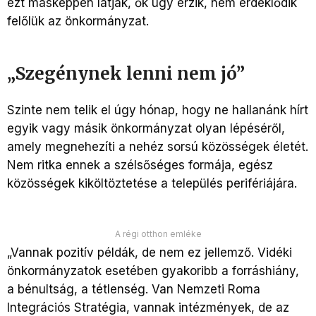
ezt másképpen látják, ők úgy érzik, nem érdeklődik
felőlük az önkormányzat.
„Szegénynek lenni nem jó”
Szinte nem telik el úgy hónap, hogy ne hallanánk hírt
egyik vagy másik önkormányzat olyan lépéséről,
amely megnehezíti a nehéz sorsú közösségek életét.
Nem ritka ennek a szélsőséges formája, egész
közösségek kiköltöztetése a település perifériájára.
A régi otthon emléke
„Vannak pozitív példák, de nem ez jellemző. Vidéki
önkormányzatok esetében gyakoribb a forráshiány,
a bénultság, a tétlenség. Van Nemzeti Roma
Integrációs Stratégia, vannak intézmények, de az