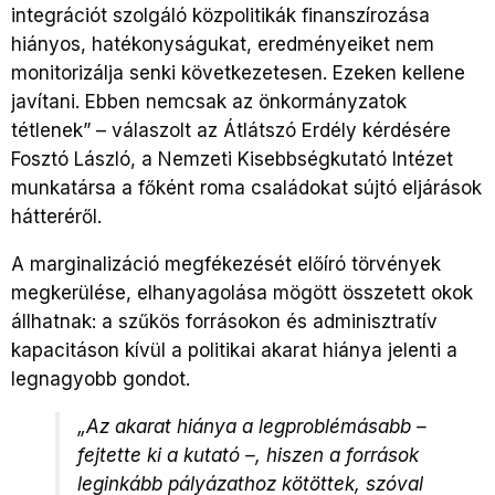
integrációt szolgáló közpolitikák finanszírozása
hiányos, hatékonyságukat, eredményeiket nem
monitorizálja senki következetesen. Ezeken kellene
javítani. Ebben nemcsak az önkormányzatok
tétlenek” – válaszolt az Átlátszó Erdély kérdésére
Fosztó László, a Nemzeti Kisebbségkutató Intézet
munkatársa a főként roma családokat sújtó eljárások
hátteréről.
A marginalizáció megfékezését előíró törvények
megkerülése, elhanyagolása mögött összetett okok
állhatnak: a szűkös forrásokon és adminisztratív
kapacitáson kívül a politikai akarat hiánya jelenti a
legnagyobb gondot.
„Az akarat hiánya a legproblémásabb –
fejtette ki a kutató –, hiszen a források
leginkább pályázathoz kötöttek, szóval