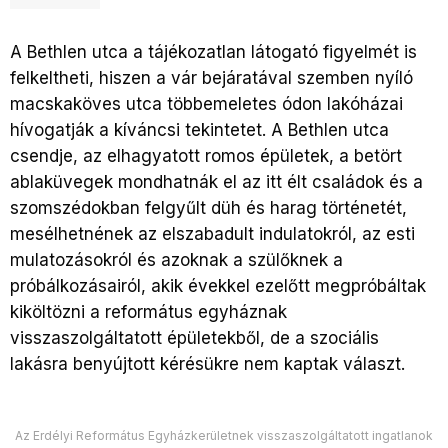
A Bethlen utca a tájékozatlan látogató figyelmét is
felkeltheti, hiszen a vár bejáratával szemben nyíló
macskaköves utca többemeletes ódon lakóházai
hívogatják a kíváncsi tekintetet. A Bethlen utca
csendje, az elhagyatott romos épületek, a betört
ablaküvegek mondhatnák el az itt élt családok és a
szomszédokban felgyűlt düh és harag történetét,
mesélhetnének az elszabadult indulatokról, az esti
mulatozásokról és azoknak a szülőknek a
próbálkozásairól, akik évekkel ezelőtt megpróbáltak
kiköltözni a református egyháznak
visszaszolgáltatott épületekből, de a szociális
lakásra benyújtott kérésükre nem kaptak választ.
Az Erdélyi Református Egyházkerületnek visszaszolgáltatott ingatlanok