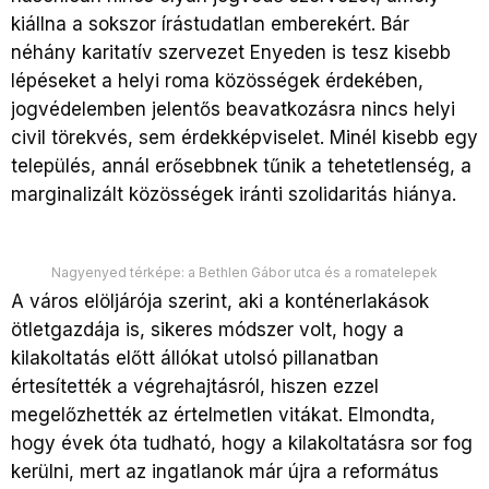
kiállna a sokszor írástudatlan emberekért. Bár
néhány karitatív szervezet Enyeden is tesz kisebb
lépéseket a helyi roma közösségek érdekében,
jogvédelemben jelentős beavatkozásra nincs helyi
civil törekvés, sem érdekképviselet. Minél kisebb egy
település, annál erősebbnek tűnik a tehetetlenség, a
marginalizált közösségek iránti szolidaritás hiánya.
Nagyenyed térképe: a Bethlen Gábor utca és a romatelepek
A város elöljárója szerint, aki a konténerlakások
ötletgazdája is, sikeres módszer volt, hogy a
kilakoltatás előtt állókat utolsó pillanatban
értesítették a végrehajtásról, hiszen ezzel
megelőzhették az értelmetlen vitákat. Elmondta,
hogy évek óta tudható, hogy a kilakoltatásra sor fog
kerülni, mert az ingatlanok már újra a református