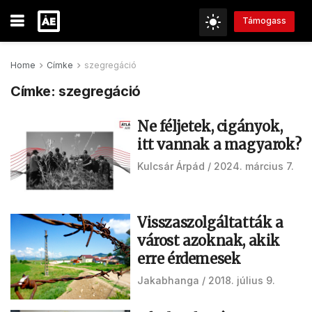
Támogass
Home
Címke
szegregáció
Címke:
szegregáció
Ne féljetek, cigányok,
itt vannak a magyarok?
Kulcsár Árpád
2024. március 7.
Visszaszolgáltatták a
várost azoknak, akik
erre érdemesek
Jakabhanga
2018. július 9.