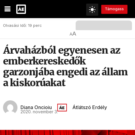
Támogass
Olvasási Idő: 19 perc
A
A
Árvaházból egyenesen az
emberkereskedők
garzonjába engedi az állam
a kiskorúakat
Diana Oncioiu
Átlátszó Erdély
2020. november 3.