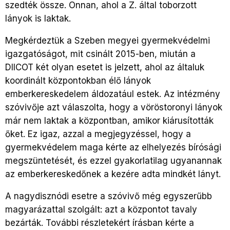
szedték össze. Onnan, ahol a Z. által toborzott
lányok is laktak.
Megkérdeztük a Szeben megyei gyermekvédelmi
igazgatóságot, mit csinált 2015-ben, miután a
DIICOT két olyan esetet is jelzett, ahol az általuk
koordinált központokban élő lányok
emberkereskedelem áldozatául estek. Az intézmény
szóvivője azt válaszolta, hogy a vöröstoronyi lányok
már nem laktak a központban, amikor kiárusították
őket. Ez igaz, azzal a megjegyzéssel, hogy a
gyermekvédelem maga kérte az elhelyezés bírósági
megszüntetését, és ezzel gyakorlatilag ugyanannak
az emberkereskedőnek a kezére adta mindkét lányt.
A nagydisznódi esetre a szóvivő még egyszerűbb
magyarázattal szolgált: azt a központot tavaly
bezárták. További részletekért írásban kérte a