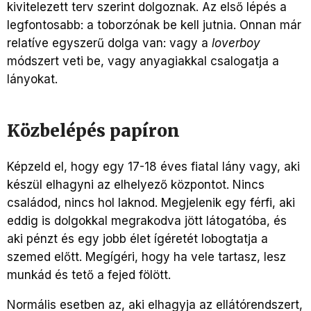
kivitelezett terv szerint dolgoznak. Az első lépés a
legfontosabb: a toborzónak be kell jutnia. Onnan már
relatíve egyszerű dolga van: vagy a
loverboy
módszert veti be, vagy anyagiakkal csalogatja a
lányokat.
Közbelépés papíron
Képzeld el, hogy egy 17-18 éves fiatal lány vagy, aki
készül elhagyni az elhelyező központot. Nincs
családod, nincs hol laknod. Megjelenik egy férfi, aki
eddig is dolgokkal megrakodva jött látogatóba, és
aki pénzt és egy jobb élet ígéretét lobogtatja a
szemed előtt. Megígéri, hogy ha vele tartasz, lesz
munkád és tető a fejed fölött.
Normális esetben az, aki elhagyja az ellátórendszert,