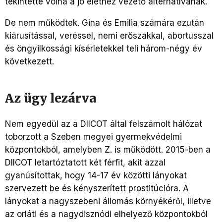
tekintette volna a jó élethez vezető alternatívának.
De nem működtek. Gina és Emilia számára ezután
kiárusítással, veréssel, nemi erőszakkal, abortusszal
és öngyilkossági kísérletekkel teli három-négy év
következett.
Az ügy lezárva
Nem egyedül az a DIICOT által felszámolt hálózat
toborzott a Szeben megyei gyermekvédelmi
központokból, amelyben Z. is működött. 2015-ben a
DIICOT letartóztatott két férfit, akit azzal
gyanúsítottak, hogy 14-17 év közötti lányokat
szervezett be és kényszerített prostitúcióra. A
lányokat a nagyszebeni állomás környékéről, illetve
az orláti és a nagydisznódi elhelyező központokból