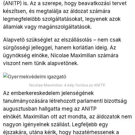
(ANITP) is. Az a szerepe, hogy beavatkozási tervet
készítsen, és megtalálja az áldozat számára
legmegfelelőbb szolgáltatásokat, legyenek azok
államiak vagy magánszolgáltatások.
Alapvető szükséglet az elszállásolás – nem csak
sürgősségi jelleggel, hanem korlátlan ideig. Az
ügynökség elnöke, Nicolae Maximilian számára
viszont nem tűnik alapvetőnek.
Nicolae Maximilian. A kép forrása az ANITP.
Az emberkereskedelem jelenségének
tanulmányozására létrehozott parlamenti bizottság
augusztusban hallgatta meg az ANITP
elnökét. Maximilian ott azt mondta, az áldozatok nem
nagyon igényelnek szállást. Legfeljebb egy
éjszakára, utána kérik, hogy hazatérhessenek a