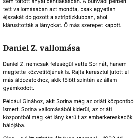
sem töltött anyai bentlakásban. A bűnvádi perben
tett vallomásában azt mondta, csak egyetlen
éjszakát dolgozott a sztriptízklubban, ahol
kiárusították a lányokat. Ő más szerepet kapott.
Daniel Z. vallomása
Daniel Z. nemcsak feleségül vette Sorinát, hanem
megtette közvetítőjének is. Rajta keresztül jutott el
más áldozatokhoz, akik fölött szintén az állam
gyámkodott.
Például Ginához, akit Sorina még az orláti központból
ismert. Sorina vallomásából kiderül, az orláti
központból még két lány került az emberkereskedők
hálójába.