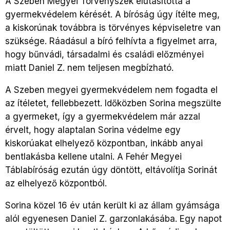
A Szeben Megyei Törvényszék elutasította a
gyermekvédelem kérését. A bíróság úgy ítélte meg,
a kiskorúnak továbbra is törvényes képviseletre van
szüksége. Ráadásul a bíró felhívta a figyelmet arra,
hogy bűnvádi, társadalmi és családi előzményei
miatt Daniel Z. nem teljesen megbízható.
A Szeben megyei gyermekvédelem nem fogadta el
az ítéletet, fellebbezett. Időközben Sorina megszülte
a gyermeket, így a gyermekvédelem már azzal
érvelt, hogy alaptalan Sorina védelme egy
kiskorúakat elhelyező központban, inkább anyai
bentlakásba kellene utalni. A Fehér Megyei
Táblabíróság ezután úgy döntött, eltávolítja Sorinát
az elhelyező központból.
Sorina közel 16 év után került ki az állam gyámsága
alól egyenesen Daniel Z. garzonlakásába. Egy napot