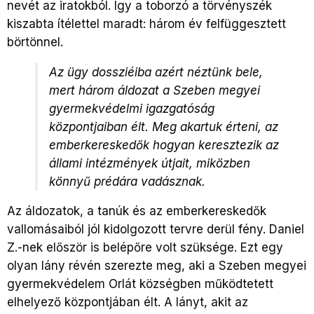
nevét az iratokból. Így a toborzó a törvényszék
kiszabta ítélettel maradt: három év felfüggesztett
börtönnel.
Az ügy dossziéiba azért néztünk bele,
mert három áldozat a Szeben megyei
gyermekvédelmi igazgatóság
központjaiban élt. Meg akartuk érteni, az
emberkereskedők hogyan keresztezik az
állami intézmények útjait, miközben
könnyű prédára vadásznak.
Az áldozatok, a tanúk és az emberkereskedők
vallomásaiból jól kidolgozott tervre derül fény. Daniel
Z.-nek először is belépőre volt szüksége. Ezt egy
olyan lány révén szerezte meg, aki a Szeben megyei
gyermekvédelem Orlát községben működtetett
elhelyező központjában élt. A lányt, akit az