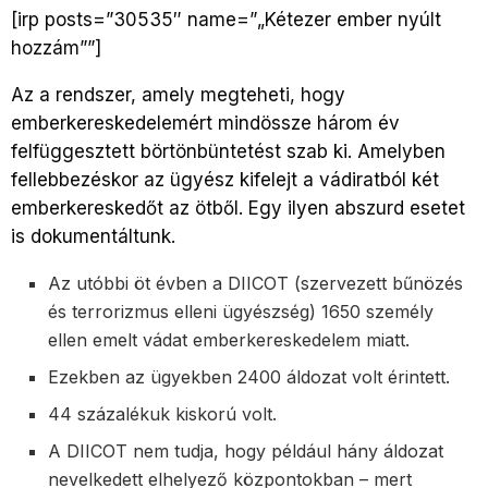
[irp posts=”30535″ name=”„Kétezer ember nyúlt
hozzám””]
Az a rendszer, amely megteheti, hogy
emberkereskedelemért mindössze három év
felfüggesztett börtönbüntetést szab ki. Amelyben
fellebbezéskor az ügyész kifelejt a vádiratból két
emberkereskedőt az ötből. Egy ilyen abszurd esetet
is dokumentáltunk.
Az utóbbi öt évben a DIICOT (szervezett bűnözés
és terrorizmus elleni ügyészség) 1650 személy
ellen emelt vádat emberkereskedelem miatt.
Ezekben az ügyekben 2400 áldozat volt érintett.
44 százalékuk kiskorú volt.
A DIICOT nem tudja, hogy például hány áldozat
nevelkedett elhelyező központokban – mert