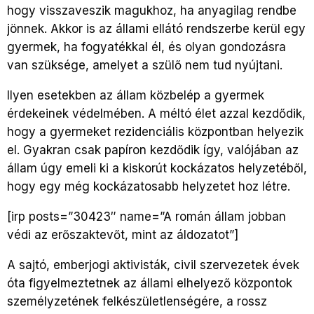
hogy visszaveszik magukhoz, ha anyagilag rendbe
jönnek. Akkor is az állami ellátó rendszerbe kerül egy
gyermek, ha fogyatékkal él, és olyan gondozásra
van szüksége, amelyet a szülő nem tud nyújtani.
Ilyen esetekben az állam közbelép a gyermek
érdekeinek védelmében. A méltó élet azzal kezdődik,
hogy a gyermeket rezidenciális központban helyezik
el. Gyakran csak papíron kezdődik így, valójában az
állam úgy emeli ki a kiskorút kockázatos helyzetéből,
hogy egy még kockázatosabb helyzetet hoz létre.
[irp posts=”30423″ name=”A román állam jobban
védi az erőszaktevőt, mint az áldozatot”]
A sajtó, emberjogi aktivisták, civil szervezetek évek
óta figyelmeztetnek az állami elhelyező központok
személyzetének felkészületlenségére, a rossz