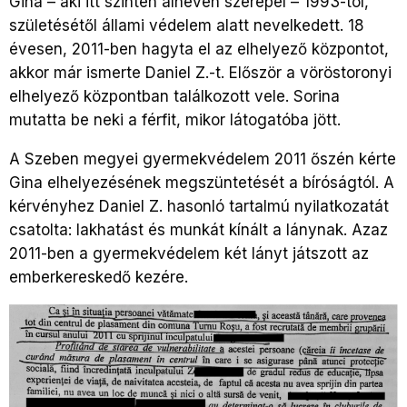
Gina – aki itt szintén álnéven szerepel – 1993-tól,
születésétől állami védelem alatt nevelkedett. 18
évesen, 2011-ben hagyta el az elhelyező központot,
akkor már ismerte Daniel Z.-t. Először a vöröstoronyi
elhelyező központban találkozott vele. Sorina
mutatta be neki a férfit, mikor látogatóba jött.
A Szeben megyei gyermekvédelem 2011 őszén kérte
Gina elhelyezésének megszüntetését a bíróságtól. A
kérvényhez Daniel Z. hasonló tartalmú nyilatkozatát
csatolta: lakhatást és munkát kínált a lánynak. Azaz
2011-ben a gyermekvédelem két lányt játszott az
emberkereskedő kezére.