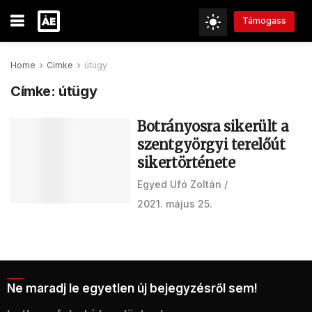
Támogass
Home
Címke
útügy
Címke:
útügy
Botrányosra sikerült a
szentgyörgyi terelőút
sikertörténete
Egyed Ufó Zoltán
2021. május 25.
Ne maradj le egyetlen új bejegyzésről sem!