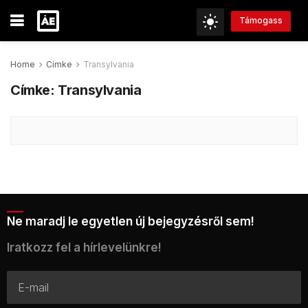
Támogass
Home
Címke
Transylvania
Címke:
Transylvania
Ne maradj le egyetlen új bejegyzésről sem!
Iratkozz fel a hírlevelünkre!