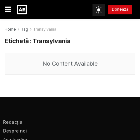
Donează
Home
Tag
Transylvania
Etichetă:
Transylvania
No Content Available
Redacţia
Despre noi
Aşa lucrăm