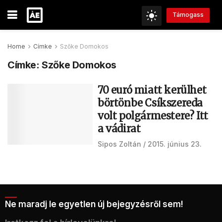
Támogass
Home
Címke
Szőke Domokos
Címke:
Szőke Domokos
70 euró miatt kerülhet
börtönbe Csíkszereda
volt polgármestere? Itt
a vádirat
Sipos Zoltán
2015. június 23.
Ne maradj le egyetlen új bejegyzésről sem!