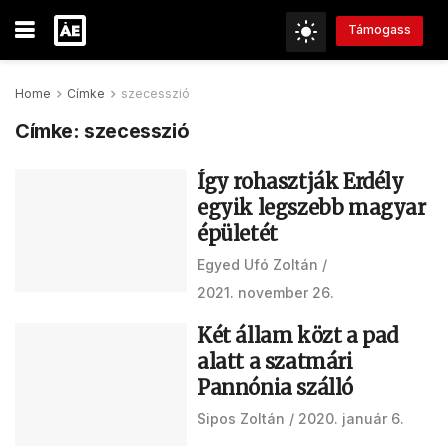
Támogass
Home
Címke
szecesszió
Címke:
szecesszió
Így rohasztják Erdély
egyik legszebb magyar
épületét
Egyed Ufó Zoltán
2021. november 26.
Két állam közt a pad
alatt a szatmári
Pannónia szálló
Sipos Zoltán
2020. január 6.