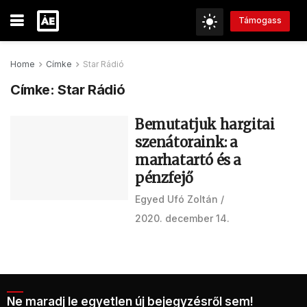
Támogass
Home
Címke
Star Rádió
Címke:
Star Rádió
Bemutatjuk hargitai
szenátoraink: a
marhatartó és a
pénzfejő
Egyed Ufó Zoltán
2020. december 14.
Ne maradj le egyetlen új bejegyzésről sem!