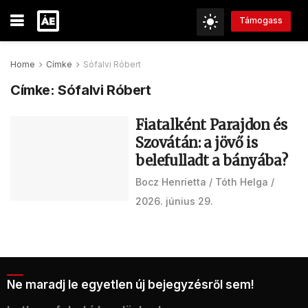
Támogass
Home
Címke
Sófalvi Róbert
Címke:
Sófalvi Róbert
Fiatalként Parajdon és
Szovátán: a jövő is
belefulladt a bányába?
Bocz Henrietta
Tóth Helga
2026. június 29.
Ne maradj le egyetlen új bejegyzésről sem!