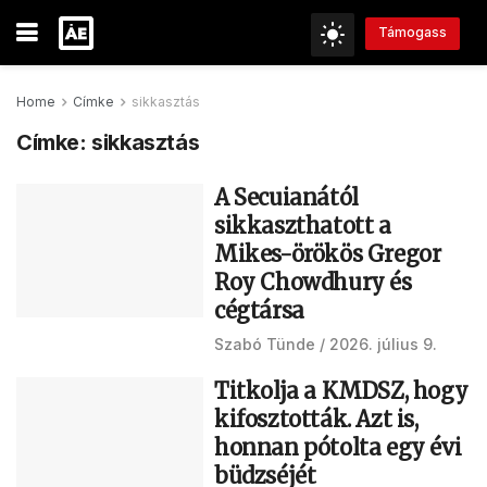
Támogass
Home
Címke
sikkasztás
Címke:
sikkasztás
A Secuianától
sikkaszthatott a
Mikes-örökös Gregor
Roy Chowdhury és
cégtársa
Szabó Tünde
2026. július 9.
Titkolja a KMDSZ, hogy
kifosztották. Azt is,
honnan pótolta egy évi
büdzséjét