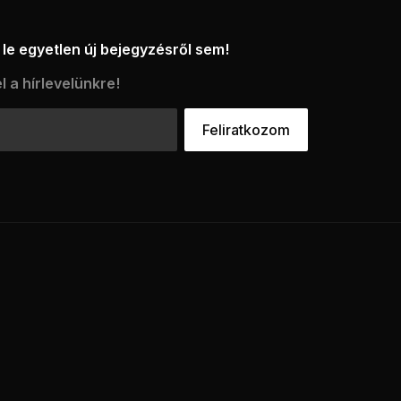
le egyetlen új bejegyzésről sem!
l a hírlevelünkre!