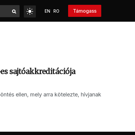
Támogass
EN
RO
s sajtóakkreditációja
ntés ellen, mely arra kötelezte, hívjanak