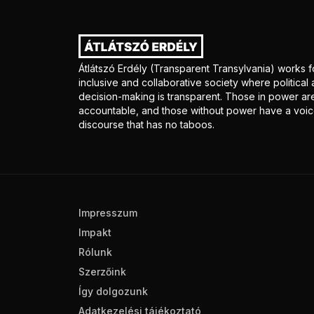
Átlátszó Erdély (Transparent Transylvania) works f
inclusive and collaborative society where politica
decision-making is transparent. Those in power ar
accountable, and those without power have a voice
discourse that has no taboos.
Impresszum
Impakt
Rólunk
Szerzőink
Így dolgozunk
Adatkezelési tájékoztató