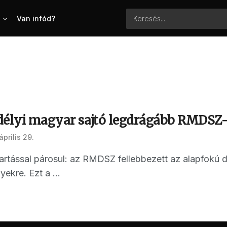
Van infód?
délyi magyar sajtó legdrágább RMDSZ-e
április 29.
artással párosul: az RMDSZ fellebbezett az alapfokú dö
ekre. Ezt a ...