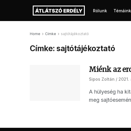
Rólunk
Témáink
Home
Címke
sajtótájékoztató
Címke:
sajtótájékoztató
Miénk az er
Sipos Zoltán
2021. 
A hülyeség ha kit
meg sajtóesemény