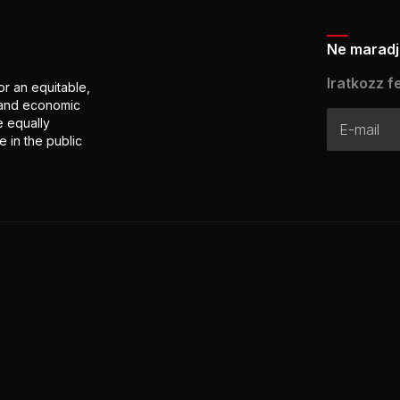
Ne maradj 
Iratkozz fe
or an equitable,
l and economic
e equally
 in the public