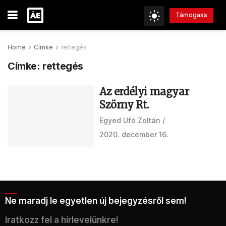
Támogass
Home
Címke
rettegés
Címke:
rettegés
Az erdélyi magyar
Szörny Rt.
Egyed Ufó Zoltán
2020. december 16.
Ne maradj le egyetlen új bejegyzésről sem!
Iratkozz fel a hírlevelünkre!