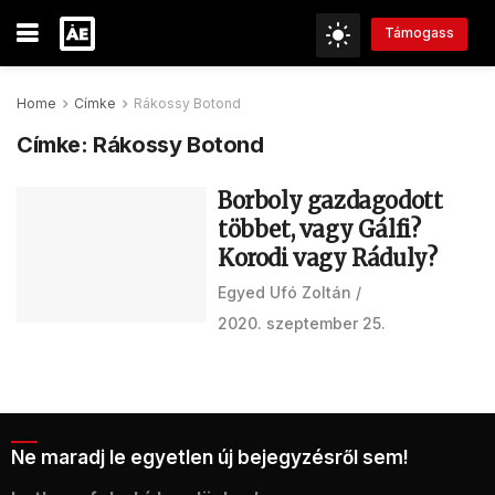
Támogass
Home
Címke
Rákossy Botond
Címke:
Rákossy Botond
Borboly gazdagodott
többet, vagy Gálfi?
Korodi vagy Ráduly?
Egyed Ufó Zoltán
2020. szeptember 25.
Ne maradj le egyetlen új bejegyzésről sem!