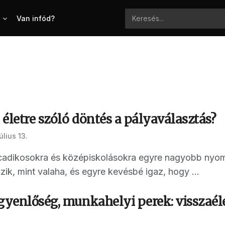
Van infód?
életre szóló döntés a pályaválasztás?
úlius 13.
cadikosokra és középiskolásokra egyre nagyobb nyo
ik, mint valaha, és egyre kevésbé igaz, hogy ...
egyenlőség, munkahelyi perek: visszaé