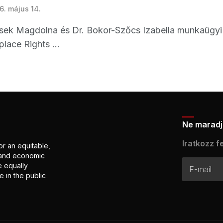
6. május 14.
asek Magdolna és Dr. Bokor-Szőcs Izabella munkaügyi j
lace Rights ...
Ne maradj 
Iratkozz fe
or an equitable,
l and economic
e equally
 in the public