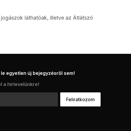
ogászok láthatóak, illetve az Átlátszó
le egyetlen új bejegyzésről sem!
l a hírlevelünkre!