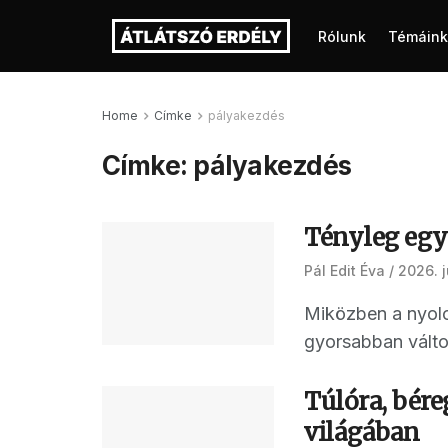
Rólunk
Témáink
Home
Címke
pályakezdés
Címke:
pályakezdés
Tényleg egy 
Pál Edit Éva
2026. j
Miközben a nyol
gyorsabban változ
Túlóra, bér
világában