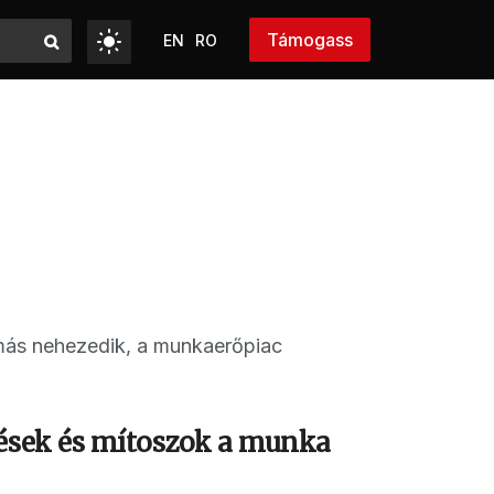
Támogass
EN
RO
más nehezedik, a munkaerőpiac
lések és mítoszok a munka